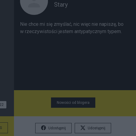
Stary
Nie chce mi się zmyślać, nic więc nie napiszę, bo
w rzeczywistości jestem antypatycznym typem.
Nowości od blogera
22
G
Udostępnij
Udostępnij