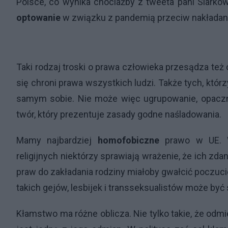
Polsce, co wynika chociażby z tweeta pani Siarkow
optowanie
w związku z pandemią przeciw nakładan
Taki rodzaj troski o prawa człowieka przesądza też
się chroni prawa wszystkich ludzi. Także tych, któ
samym sobie. Nie może więc ugrupowanie, opaczn
twór, który prezentuje zasady godne naśladowania.
Mamy najbardziej
homofobiczne
prawo w UE. W
religijnych niektórzy sprawiają wrażenie, że ich z
praw do zakładania rodziny miałoby gwałcić poczuc
takich gejów, lesbijek i transseksualistów może 
Kłamstwo ma różne oblicza. Nie tylko takie, że odm