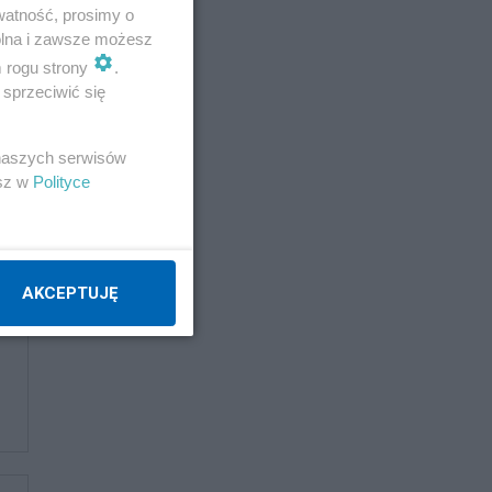
watność, prosimy o
wolna i zawsze możesz
m rogu strony
.
sprzeciwić się
 naszych serwisów
esz w
Polityce
AKCEPTUJĘ