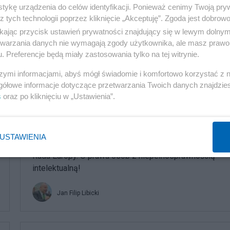
przyzwoitość?
tykę urządzenia do celów identyfikacji. Ponieważ cenimy Twoją pry
z tych technologii poprzez kliknięcie „Akceptuję”. Zgoda jest dobro
ikając przycisk ustawień prywatności znajdujący się w lewym dolny
etwarzania danych nie wymagają zgody użytkownika, ale masz prawo 
. Preferencje będą miały zastosowania tylko na tej witrynie.
szymi informacjami, abyś mógł świadomie i komfortowo korzystać z
gółowe informacje dotyczące przetwarzania Twoich danych znajdzi
komentuj
22
Obserwuj notkę
s
oraz po kliknięciu w „Ustawienia”.
Społeczeństwo
USTAWIENIA
Rada Europy. O prawa osób z niepełnosprawnością
intelektualną!
Jan Filip Libicki