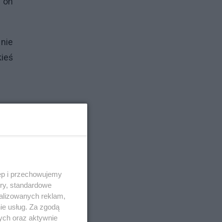
 on
 nie
ieś
onić
ć w
jako
ęp i przechowujemy
ory, standardowe
iego
alizowanych reklam,
 zaś
ie usług. Za zgodą
ych oraz aktywnie