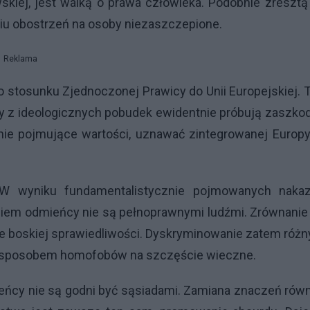
skiej, jest walką o prawa człowieka. Podobnie zresztą
iu obostrzeń na osoby niezaszczepione.
Reklama
 o stosunku Zjednoczonej Prawicy do Unii Europejskiej.
rzy z ideologicznych pobudek ewidentnie próbują zaszko
ie pojmujące wartości, uznawać zintegrowanej Europy
 wyniku fundamentalistycznie pojmowanych naka
daniem odmieńcy nie są pełnoprawnymi ludźmi. Zrównanie
ie boskiej sprawiedliwości. Dyskryminowanie zatem róż
być sposobem homofobów na szczęście wieczne.
ieńcy nie są godni być sąsiadami. Zamiana znaczeń rów