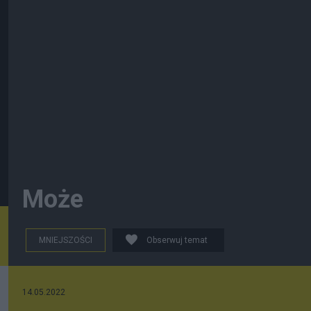
Może
MNIEJSZOŚCI
Obserwuj temat
14.05.2022