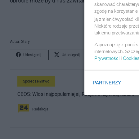
obrocie może by u nas zawitała dawno zapomniana 
skanować charakterys
zgodę na korzystanie 
ją zmienić/wycofać kl
Niektóre rodzaje prz
takiemu przetwarzaniu
Autor: Stary
Zapoznaj się z poniż
internetowych. Szcze
Udostępnij
Udostępnij
Lubię to!
S
Prywatności
i
Cookie
Społeczeństwo
PARTNERZY
CBOS: Włosi najpopularniejsi, Rosjanie najmniej lubiani
Redakcja