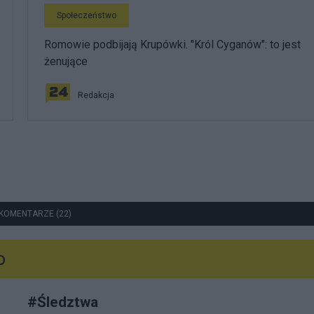
Społeczeństwo
Romowie podbijają Krupówki. "Król Cyganów": to jest
żenujące
Redakcja
KOMENTARZE (22)
o
#
Śledztwa