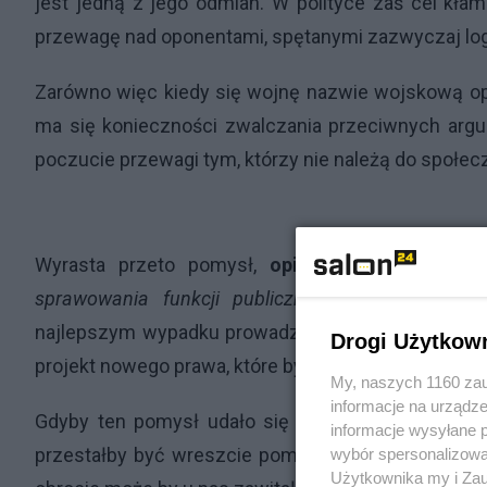
jest jedną z jego odmian. W polityce zaś cel kł
przewagę nad oponentami, spętanymi zazwyczaj logik
Zarówno więc kiedy się wojnę nazwie wojskową ope
ma się konieczności zwalczania przeciwnych argu
poczucie przewagi tym, którzy nie należą do społe
Wyrasta przeto pomysł,
opisywany
przez Katar
sprawowania funkcji publicznych politykom, kt
najlepszym wypadku prowadzi do ogłupiania ludzi.
Drogi Użytkow
projekt nowego prawa, które by się miało znaleźć 
My, naszych 1160 zau
informacje na urządze
Gdyby ten pomysł udało się przeprowadzić przez u
informacje wysyłane 
przestałby być wreszcie pomawiany o wcielanie si
wybór spersonalizowan
Użytkownika my i Zau