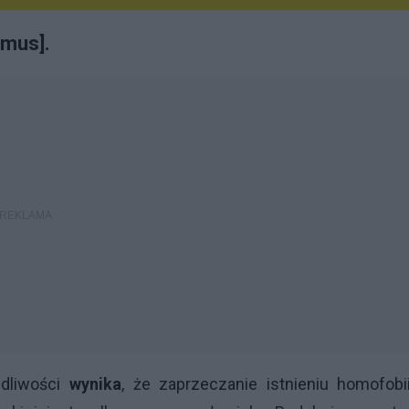
amus].
edliwości
wynika
, że zaprzeczanie istnieniu homofobi