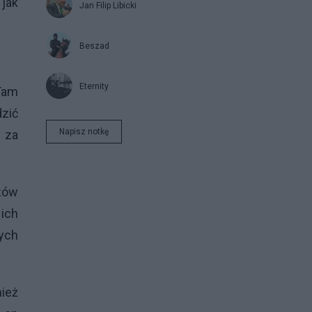
 jak
Jan Filip Libicki
Beszad
Eternity
 Tam
dzić
Napisz notkę
 za
zów
 ich
nych
nież