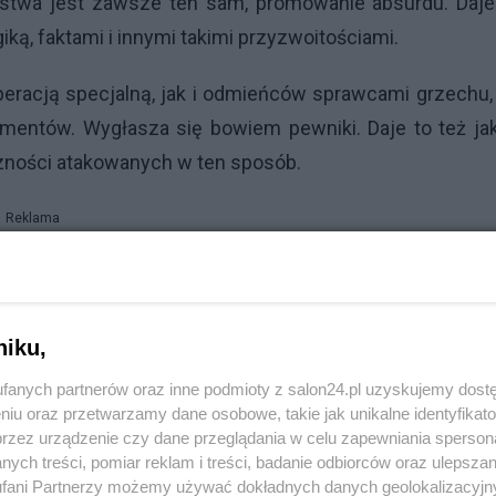
amstwa jest zawsze ten sam, promowanie absurdu. Daje
ą, faktami i innymi takimi przyzwoitościami.
racją specjalną, jak i odmieńców sprawcami grzechu,
mentów. Wygłasza się bowiem pewniki. Daje to też jak
czności atakowanych w ten sposób.
Reklama
zynę Batko-Tołuć. Pisze ona, że powinno się
Zabr
órym udowodniono kłamstwo
. Ich bowiem działalnoś
 W najgorszym do ludobójstwa. Rzecz jest traktowana 
niku,
w Karcie Praw Podstawowych UE.
fanych partnerów oraz inne podmioty z salon24.pl uzyskujemy dost
niu oraz przetwarzamy dane osobowe, takie jak unikalne identyfikat
nijne procedury, nieszczęsny Pinokio z bajki Collod
przez urządzenie czy dane przeglądania w celu zapewniania sperson
ę w polityków. Przynajmniej w Europie. W publicznym
ych treści, pomiar reklam i treści, badanie odbiorców oraz ulepszan
fani Partnerzy możemy używać dokładnych danych geolokalizacyjn