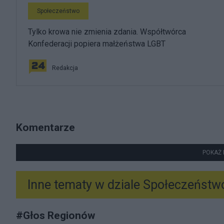
Społeczeństwo
Tylko krowa nie zmienia zdania. Współtwórca
Konfederacji popiera małżeństwa LGBT
Redakcja
Komentarze
POKAŻ 
Inne tematy w dziale
Społeczeństw
#
Głos Regionów