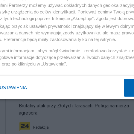
fani Partnerzy możemy używać dokładnych danych geolokalizacyjn
Reklama
tykę urządzenia do celów identyfikacji. Ponieważ cenimy Twoją pry
z tych technologii poprzez kliknięcie „Akceptuję”. Zgoda jest dobro
ials-accidentally-reveal-details-on-big-pharmas-immuni
ikając przycisk ustawień prywatności znajdujący się w lewym dolny
etwarzania danych nie wymagają zgody użytkownika, ale masz prawo 
. Preferencje będą miały zastosowania tylko na tej witrynie.
szymi informacjami, abyś mógł świadomie i komfortowo korzystać z
gółowe informacje dotyczące przetwarzania Twoich danych znajdzi
s
oraz po kliknięciu w „Ustawienia”.
komentuj
11
Obserwuj notkę
USTAWIENIA
Społeczeństwo
Brutalny atak przy Złotych Tarasach. Policja namierza
agresora
Redakcja