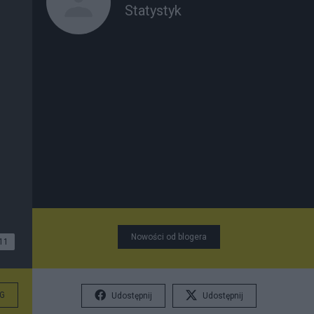
Statystyk
Nowości od blogera
11
G
Udostępnij
Udostępnij