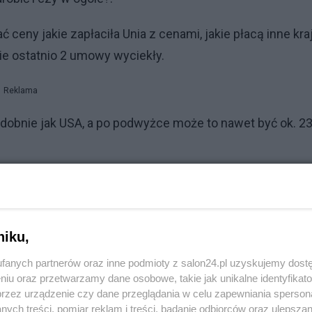
eny jakie zapłaciła Unia z cenami, jakie płacą inne kraj
cie ostatnio 2 umowy wyciekły.
Reklama
podobnie jak USA, a po podwyżce może to nawet być ok. 23
awkę wynosi 12 dolarów.
niku,
oże nawet i więcej, a Pfizer sprzedaje po 12 dolarów za
fanych partnerów oraz inne podmioty z salon24.pl uzyskujemy dost
cą zarobić na handlu tymi dawkami, to niech ją poda. Bo j
niu oraz przetwarzamy dane osobowe, takie jak unikalne identyfikat
przez urządzenie czy dane przeglądania w celu zapewniania sperson
ych treści, pomiar reklam i treści, badanie odbiorców oraz ulepszan