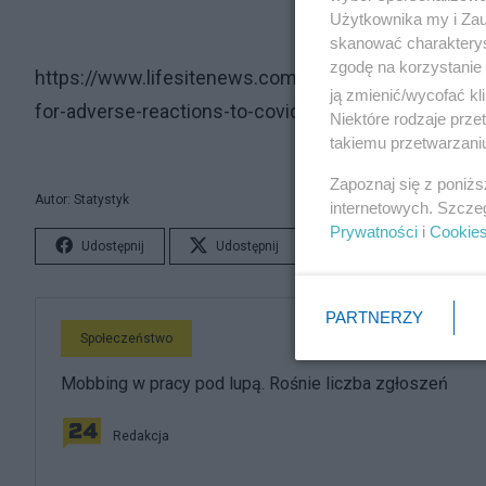
Użytkownika my i Zau
skanować charakterys
zgodę na korzystanie 
https://www.lifesitenews.com/news/columbian-offic
ją zmienić/wycofać kl
for-adverse-reactions-to-covid-vaccines/
Niektóre rodzaje prz
takiemu przetwarzaniu
Zapoznaj się z poniż
Autor: Statystyk
internetowych. Szcze
Prywatności
i
Cookie
Udostępnij
Udostępnij
Lubię to!
S
PARTNERZY
Społeczeństwo
Mobbing w pracy pod lupą. Rośnie liczba zgłoszeń
Redakcja