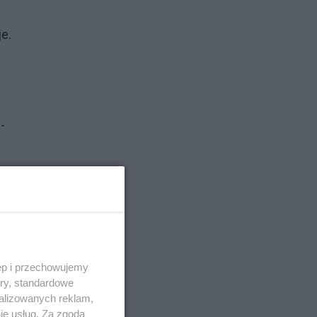
e.
-
ęp i przechowujemy
a
ory, standardowe
alizowanych reklam,
ie usług. Za zgodą