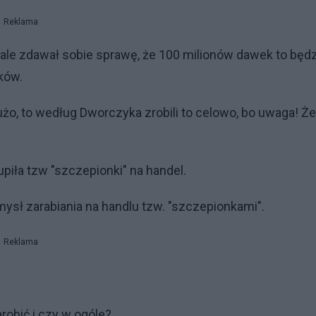
Reklama
onale zdawał sobie sprawę, że 100 milionów dawek to będ
ków.
dużo, to według Dworczyka zrobili to celowo, bo uwaga! Ż
iła tzw "szczepionki" na handel.
ysł zarabiania na handlu tzw. "szczepionkami".
Reklama
robić i czy w ogóle?.