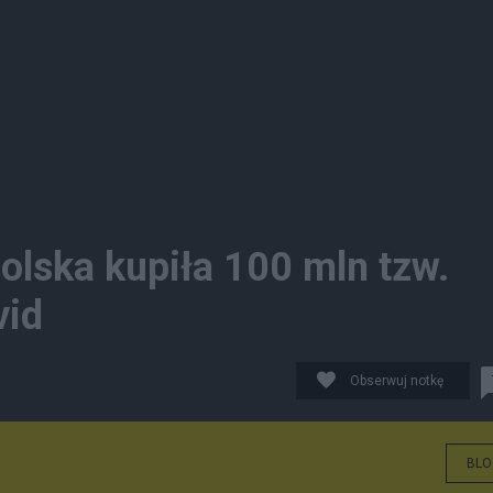
olska kupiła 100 mln tzw.
vid
Obserwuj notkę
BLO