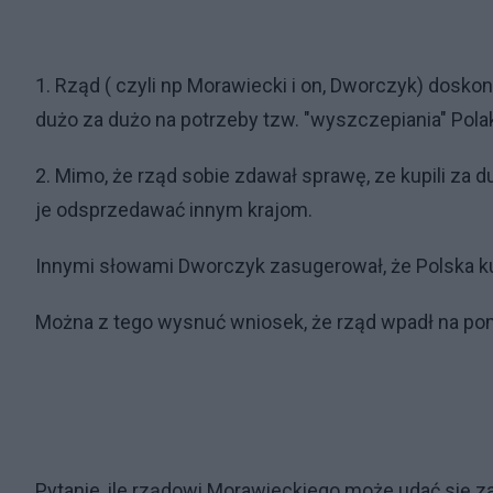
1. Rząd ( czyli np Morawiecki i on, Dworczyk) dosk
dużo za dużo na potrzeby tzw. "wyszczepiania" Pola
2. Mimo, że rząd sobie zdawał sprawę, ze kupili za 
je odsprzedawać innym krajom.
Innymi słowami Dworczyk zasugerował, że Polska kup
Można z tego wysnuć wniosek, że rząd wpadł na pom
Pytanie, ile rządowi Morawieckiego może udać się za