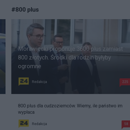
#
800 plus
Morawiecki proponuje 3600 plus zamiast
800 złotych. Środki dla rodzin byłyby
ogromne
Redakcja
225
800 plus dla cudzoziemców. Wiemy, ile państwo im
wypłaca
Redakcja
58