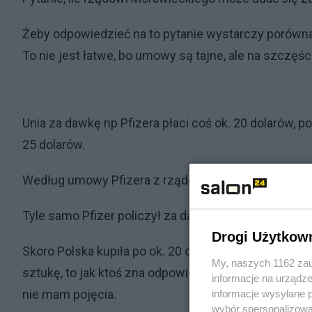
Żeby odpowiedzieć na to pytanie wystarczy porównać c
To nie jest łatwe, bo umowy są tajne, ale na szczęś
Unia za dawkę np Pfizera płaci coś ok. 20 dolarów, 
25 dolarów.
Według umowy Pfizera z rządem Kolumbii cena za d
Tyle samo Pfizer policzył za dawkę rządowi Albanii.
Drogi Użytkow
Skoro Polska kupiła po ok. 20 dolarów za sztukę, a m
My, naszych 1162 zau
sztukę, to jak ktoś zna odpowiedź, jak polski rząd ch
informacje na urządze
nie mam pojęcia.
informacje wysyłane 
wybór spersonalizowan