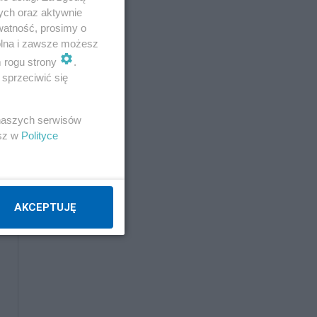
ych oraz aktywnie
watność, prosimy o
wolna i zawsze możesz
ty-
m rogu strony
.
sprzeciwić się
 naszych serwisów
esz w
Polityce
AKCEPTUJĘ