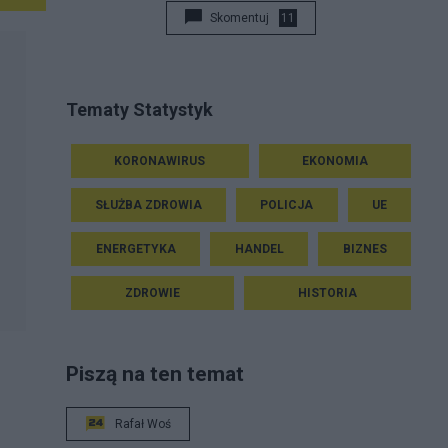
Skomentuj
11
Tematy Statystyk
KORONAWIRUS
EKONOMIA
SŁUŻBA ZDROWIA
POLICJA
UE
ENERGETYKA
HANDEL
BIZNES
ZDROWIE
HISTORIA
Piszą na ten temat
Rafał Woś