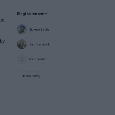
Blogi na ten temat
zie
Siukum Balala
eby
Jan Filip Libicki
brat Damian
Napisz notkę