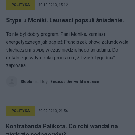
POLITYKA
30.12.2013, 15:12
Stypa u Moniki. Laureaci popsuli śniadanie.
To nie był dobry program. Pani Monika, zamiast
energetycznego jak papież Franciszek show, zafundowała
słuchaczom stypę w czas niedzielnego śniadania. Do
ostatniego w tym roku programu „7 Dzień Tygodnia”
zaprosiła...
Steelon
na blogu
Because the world isn't nice
POLITYKA
20.09.2013, 21:56
Kontrabanda Palikota. Co robi wandal na
zjeździe pedagogów?