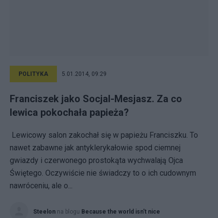
POLITYKA
5.01.2014, 09:29
Franciszek jako Socjal-Mesjasz. Za co
lewica pokochała papieża?
Lewicowy salon zakochał się w papieżu Franciszku. To
nawet zabawne jak antyklerykałowie spod ciemnej
gwiazdy i czerwonego prostokąta wychwalają Ojca
Świętego. Oczywiście nie świadczy to o ich cudownym
nawróceniu, ale o...
Steelon
na blogu
Because the world isn't nice