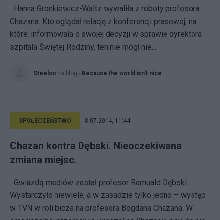
Hanna Gronkiewicz-Waltz wywaliła z roboty profesora
Chazana. Kto oglądał relację z konferencji prasowej, na
której informowała o swojej decyzji w sprawie dyrektora
szpitala Świętej Rodziny, ten nie mógł nie...
Steelon
na blogu
Because the world isn't nice
SPOŁECZEŃSTWO
8.07.2014, 11:44
Chazan kontra Dębski. Nieoczekiwana
zmiana miejsc.
Gwiazdą mediów został profesor Romuald Dębski.
Wystarczyło niewiele, a w zasadzie tylko jedno – występ
w TVN w roli bicza na profesora Bogdana Chazana. W