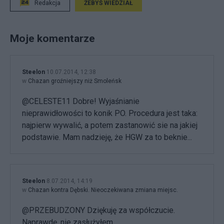
Redakcja
ŻEBYŚ WIEDZIAŁ
Moje komentarze
Steelon
10.07.2014, 12:38
w
Chazan groźniejszy niż Smoleńsk
@CELESTE11 Dobre! Wyjaśnianie
nieprawidłowości to konik PO. Procedura jest taka:
najpierw wywalić, a potem zastanowić sie na jakiej
podstawie. Mam nadzieję, że HGW za to beknie...
Steelon
8.07.2014, 14:19
w
Chazan kontra Dębski. Nieoczekiwana zmiana miejsc.
@PRZEBUDZONY Dziękuję za współczucie.
Naprawdę, nie zasłużyłem