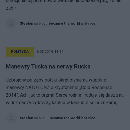
emocjonalnej przemowie wieszał na Chazanie psy, że nie
zabił...
Steelon
na blogu
Because the world isn't nice
POLITYKA
6.03.2014, 11:36
Manewry Tuska na nerwy Ruska
Uzbrojony po zęby polski okręt płynie na wspólne
manewry NATO i ONZ o kryptonimie „Cold Response
2014”. Ach, jak to brzmi! Serce rośnie i raduje się dusza na
widok naszych, którzy kadłub w kadłub z sojusznikami,...
Steelon
na blogu
Because the world isn't nice