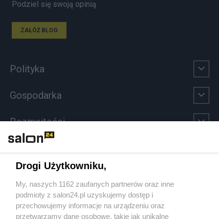
Podziel się swoją opinią
ZAŁÓŻ BLOG
Polityka
Gospodarka
Rozmaitości
Technologie
Drogi Użytkowniku,
Sport
My, naszych 1162 zaufanych partnerów oraz inne
podmioty z salon24.pl uzyskujemy dostęp i
Społeczeństwo
przechowujemy informacje na urządzeniu oraz
przetwarzamy dane osobowe, takie jak unikalne