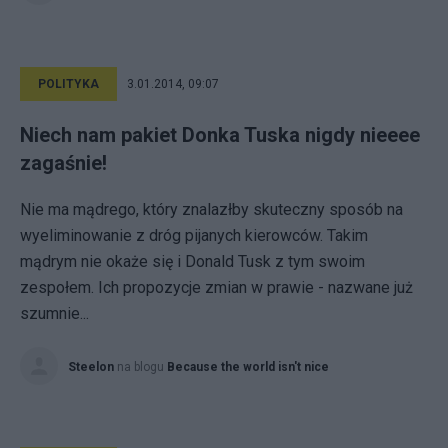
POLITYKA
3.01.2014, 09:07
Niech nam pakiet Donka Tuska nigdy nieeee
zagaśnie!
Nie ma mądrego, który znalazłby skuteczny sposób na
wyeliminowanie z dróg pijanych kierowców. Takim
mądrym nie okaże się i Donald Tusk z tym swoim
zespołem. Ich propozycje zmian w prawie - nazwane już
szumnie...
Steelon
na blogu
Because the world isn't nice