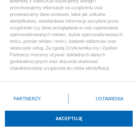
podmioty z salon24.pl uzyskujemy dostęp i
centralnym punkcie, natomiast wewnątrz
przechowujemy informacje na urządzeniu oraz
sferycznej powłoki grawitacyjne przyśpieszenie w
przetwarzamy dane osobowe, takie jak unikalne
identyfikatory, standardowe informacje wysyłane przez
każdym miejscu jest równe zero.
urządzenie czy dane przeglądania w celu zapewniania
spersonalizowanych reklam, wybór spersonalizowanych
W skrócie można powiedzieć, że przedstawione tu
treści, pomiar reklam i treści, badanie odbiorców oraz
dwa grawitacyjne przesądy powstały dzięki
ulepszanie usług. Za zgodą Użytkownika my i Zaufani
Partnerzy możemy używać dokładnych danych
niewłaściwemu wykorzystaniu matematyki.
geolokalizacyjnych oraz aktywnie skanować
Wykorzystano ją przy milczącym założeniu, że
charakterystykę urządzenia do celów identyfikacji.
Ponieważ cenimy Twoją prywatność, prosimy o zgodę na
masa jest parametrem, który w objętości ciała
korzystanie z tych technologii poprzez kliknięcie
zmienia się w sposób ciągły, gdy tymczasem masa
„Akceptuję”. Zgoda jest dobrowolna i zawsze możesz ją
w objętości ciał ma charakter ziarnisty.
zmienić/wycofać klikając przycisk ustawień prywatności
PARTNERZY
USTAWIENIA
znajdujący się w lewym dolnym rogu strony
. Niektóre
rodzaje przetwarzania danych nie wymagają zgody
4. Skutki grawitacyjnych przesądów dla nauki
użytkownika, ale masz prawo sprzeciwić się takiemu
AKCEPTUJĘ
przetwarzaniu. Preferencje będą miały zastosowania tylko
Istnienie w nauce opisanych dwóch
na tej witrynie.
grawitacyjnych przesądów, a szczególnie,