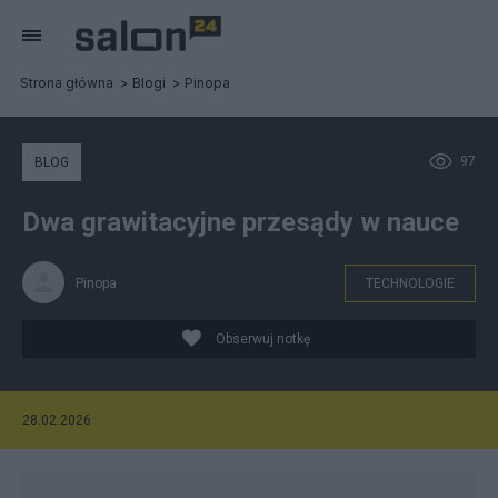
Strona główna
Blogi
Pinopa
97
BLOG
Dwa grawitacyjne przesądy w nauce
Pinopa
TECHNOLOGIE
Obserwuj notkę
28.02.2026