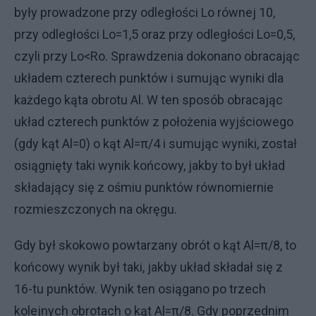
były prowadzone przy odległości Lo równej 10,
przy odległości Lo=1,5 oraz przy odległości Lo=0,5,
czyli przy Lo<Ro. Sprawdzenia dokonano obracając
układem czterech punktów i sumując wyniki dla
każdego kąta obrotu Al. W ten sposób obracając
układ czterech punktów z położenia wyjściowego
(gdy kąt Al=0) o kąt Al=π/4 i sumując wyniki, został
osiągnięty taki wynik końcowy, jakby to był układ
składający się z ośmiu punktów równomiernie
rozmieszczonych na okręgu.
Gdy był skokowo powtarzany obrót o kąt Al=π/8, to
końcowy wynik był taki, jakby układ składał się z
16-tu punktów. Wynik ten osiągano po trzech
kolejnych obrotach o kąt Al=π/8. Gdy poprzednim