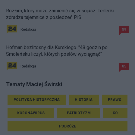
Rozłam, który może zamienić się w sojusz. Terlecki
zdradza tajemnice z posiedzeń PiS
Redakcja
89
Hofman bezlitosny dla Kurskiego. "48 godzin po
Smoleńsku liczył, których posłów wyciągnąć"
Redakcja
85
Tematy Maciej Świrski
POLITYKA HISTORYCZNA
HISTORIA
PRAWO
KORONAWIRUS
PATRIOTYZM
KO
PODRÓŻE