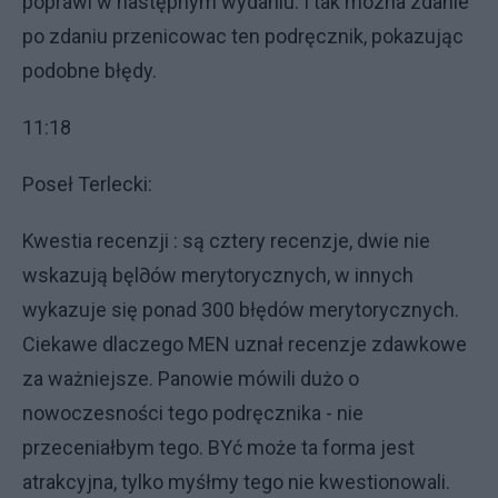
poprawi w następnym wydaniu. I tak mozna zdanie
po zdaniu przenicowac ten podręcznik, pokazując
podobne błędy.
11:18
Poseł Terlecki:
Kwestia recenzji : są cztery recenzje, dwie nie
wskazują bęl∂ów merytorycznych, w innych
wykazuje się ponad 300 błędów merytorycznych.
Ciekawe dlaczego MEN uznał recenzje zdawkowe
za ważniejsze. Panowie mówili dużo o
nowoczesności tego podręcznika - nie
przeceniałbym tego. BYć może ta forma jest
atrakcyjna, tylko myśłmy tego nie kwestionowali.