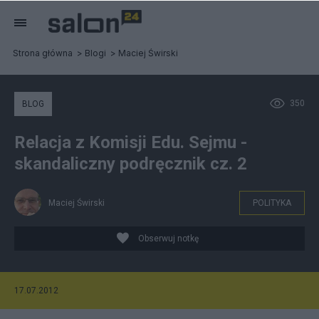
Strona główna
Blogi
Maciej Świrski
350
BLOG
Relacja z Komisji Edu. Sejmu -
skandaliczny podręcznik cz. 2
Maciej Świrski
POLITYKA
Obserwuj notkę
17.07.2012