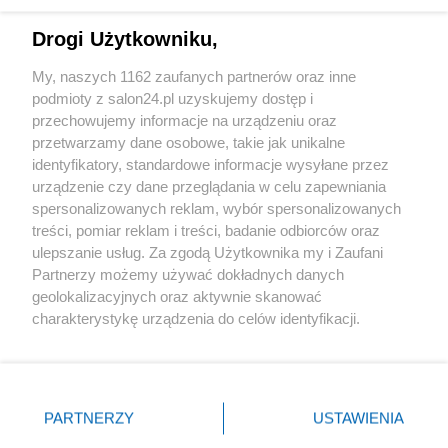
Technologie
Drogi Użytkowniku,
Sport
My, naszych 1162 zaufanych partnerów oraz inne
podmioty z salon24.pl uzyskujemy dostęp i
Społeczeństwo
przechowujemy informacje na urządzeniu oraz
przetwarzamy dane osobowe, takie jak unikalne
Kultura
identyfikatory, standardowe informacje wysyłane przez
urządzenie czy dane przeglądania w celu zapewniania
spersonalizowanych reklam, wybór spersonalizowanych
treści, pomiar reklam i treści, badanie odbiorców oraz
ulepszanie usług. Za zgodą Użytkownika my i Zaufani
X
Facebook
Instagram
Youtube
Partnerzy możemy używać dokładnych danych
geolokalizacyjnych oraz aktywnie skanować
charakterystykę urządzenia do celów identyfikacji.
Web Content Media sp. z o. o. © 2022
Ponieważ cenimy Twoją prywatność, prosimy o zgodę na
korzystanie z tych technologii poprzez kliknięcie
„Akceptuję”. Zgoda jest dobrowolna i zawsze możesz ją
Pomoc
O nas
Praca
Reklama
Kontakt
zmienić/wycofać klikając przycisk ustawień prywatności
PARTNERZY
USTAWIENIA
znajdujący się w lewym dolnym rogu strony
. Niektóre