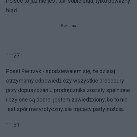
Polsce to już nie jest taki sobie błąd, tylko powazny
błąd.
Reklama
11:27
Poseł Pietrzyk - spodziewałem się, że dzisiaj
otrzymamy odpowiedź czy wszystkie procedury
przy dopuszczaniu prodręcznika zostały spęlnione
i czy one są dobre. jestem zawiedzxiony, bo to nie
jest spór metyrotyczny, ale trącący partyjnością.
11:31