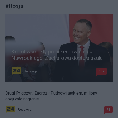
#
Rosja
Kreml wściekły po przemówieniu
Nawrockiego. Zacharowa dostała szału
Redakcja
509
Drugi Prigożyn. Zagroził Putinowi atakiem, miliony
obejrzało nagranie
Redakcja
78