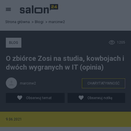
Strona główna
Blogi
marcinw2
1205
BLOG
O zbiórce Zosi na studia, kowbojach i
dwóch wygranych w IT (opinia)
marcinw2
CHARYTATYWNOŚĆ
Obserwuj temat
Obserwuj notkę
9.06.2021