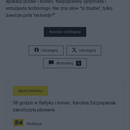
aplikacji (koder i tester). Niepoprawny optymista i
entuzjasta technologii. Nie zna słów "to trudne", tylko
zawsze pyta "na kiedy?".
Nowości od blogera
Udostępnij
Udostępnij
Skomentuj
5
Społeczeństwo
58 godzin w Bałtyku i koniec. Karolina Szczepaniak
zakończyła pływanie
Redakcja