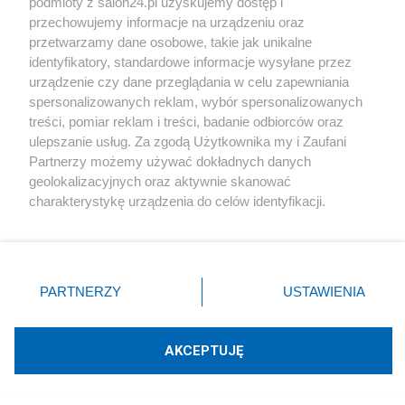
podmioty z salon24.pl uzyskujemy dostęp i
przechowujemy informacje na urządzeniu oraz
Społeczeństwo
przetwarzamy dane osobowe, takie jak unikalne
identyfikatory, standardowe informacje wysyłane przez
Kultura
urządzenie czy dane przeglądania w celu zapewniania
spersonalizowanych reklam, wybór spersonalizowanych
treści, pomiar reklam i treści, badanie odbiorców oraz
ulepszanie usług. Za zgodą Użytkownika my i Zaufani
Partnerzy możemy używać dokładnych danych
X
Facebook
Instagram
Youtube
geolokalizacyjnych oraz aktywnie skanować
charakterystykę urządzenia do celów identyfikacji.
Ponieważ cenimy Twoją prywatność, prosimy o zgodę na
Web Content Media sp. z o. o. © 2022
korzystanie z tych technologii poprzez kliknięcie
„Akceptuję”. Zgoda jest dobrowolna i zawsze możesz ją
Pomoc
O nas
Praca
Reklama
Kontakt
zmienić/wycofać klikając przycisk ustawień prywatności
PARTNERZY
USTAWIENIA
znajdujący się w lewym dolnym rogu strony
. Niektóre
rodzaje przetwarzania danych nie wymagają zgody
użytkownika, ale masz prawo sprzeciwić się takiemu
AKCEPTUJĘ
przetwarzaniu. Preferencje będą miały zastosowania tylko
na tej witrynie.
Technologię dostarcza:
W3media.pl