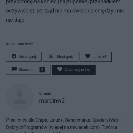
przypomnę na koniec (najzupełniej przypadkiem
oczywiście), że rząd nie ma swoich pieniędzy i nic
nie daje.
Autor: marcinw2
Udostępnij
Udostępnij
Lubię to!
Skomentuj
5
Obserwuj notkę
O mnie
marcinw2
Pisał m.in. dla Chipa, Linux+, Benchmarka, SpidersWeb i
DobrychProgramów (więcej na
mwiacek.com
). Twórca