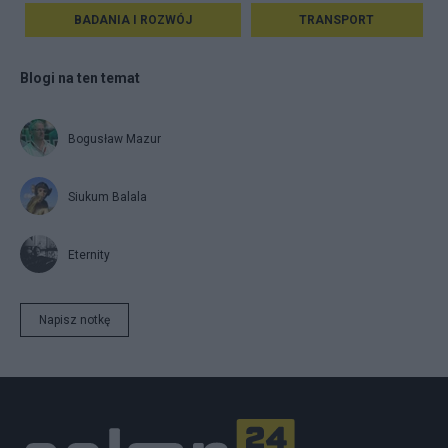
BADANIA I ROZWÓJ
TRANSPORT
Blogi na ten temat
Bogusław Mazur
Siukum Balala
Eternity
Napisz notkę