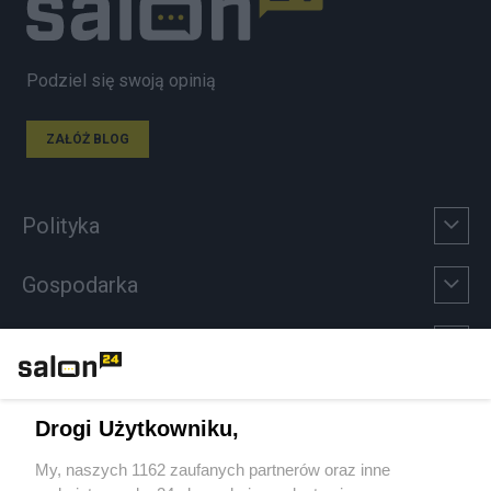
Podziel się swoją opinią
ZAŁÓŻ BLOG
Polityka
Gospodarka
Rozmaitości
Technologie
Drogi Użytkowniku,
Sport
My, naszych 1162 zaufanych partnerów oraz inne