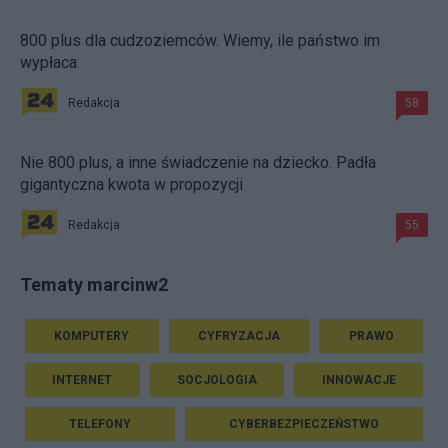
800 plus dla cudzoziemców. Wiemy, ile państwo im
wypłaca
Redakcja
58
Nie 800 plus, a inne świadczenie na dziecko. Padła
gigantyczna kwota w propozycji
Redakcja
55
Tematy marcinw2
KOMPUTERY
CYFRYZACJA
PRAWO
INTERNET
SOCJOLOGIA
INNOWACJE
TELEFONY
CYBERBEZPIECZEŃSTWO