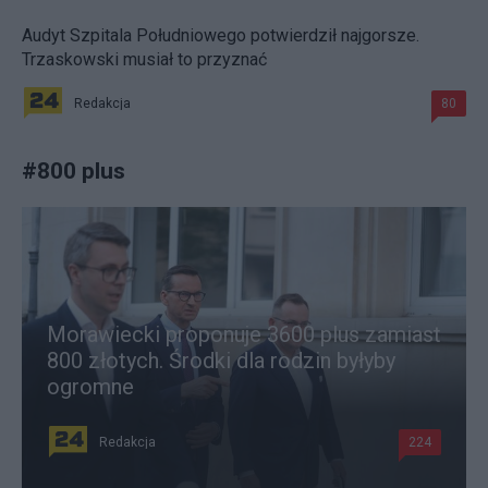
Audyt Szpitala Południowego potwierdził najgorsze.
Trzaskowski musiał to przyznać
Redakcja
80
#
800 plus
Morawiecki proponuje 3600 plus zamiast
800 złotych. Środki dla rodzin byłyby
ogromne
Redakcja
224