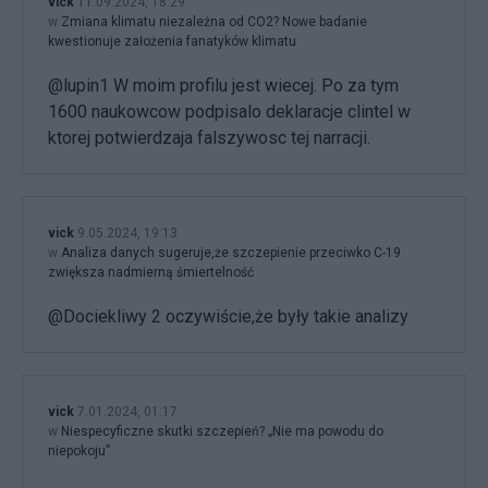
vick
11.09.2024, 18:29
w
Zmiana klimatu niezależna od CO2? Nowe badanie
kwestionuje założenia fanatyków klimatu
@lupin1 W moim profilu jest wiecej. Po za tym
1600 naukowcow podpisalo deklaracje clintel w
ktorej potwierdzaja falszywosc tej narracji.
vick
9.05.2024, 19:13
w
Analiza danych sugeruje,że szczepienie przeciwko C-19
zwiększa nadmierną śmiertelność
@Dociekliwy 2 oczywiście,że były takie analizy
vick
7.01.2024, 01:17
w
Niespecyficzne skutki szczepień? „Nie ma powodu do
niepokoju”