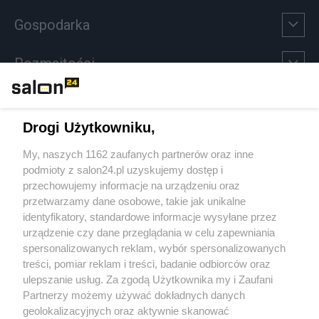
Gospodarka
Rozmaitości
Technologie
Drogi Użytkowniku,
Sport
My, naszych 1162 zaufanych partnerów oraz inne
podmioty z salon24.pl uzyskujemy dostęp i
Społeczeństwo
przechowujemy informacje na urządzeniu oraz
przetwarzamy dane osobowe, takie jak unikalne
Kultura
identyfikatory, standardowe informacje wysyłane przez
urządzenie czy dane przeglądania w celu zapewniania
spersonalizowanych reklam, wybór spersonalizowanych
treści, pomiar reklam i treści, badanie odbiorców oraz
ulepszanie usług. Za zgodą Użytkownika my i Zaufani
X
Facebook
Instagram
Youtube
Partnerzy możemy używać dokładnych danych
geolokalizacyjnych oraz aktywnie skanować