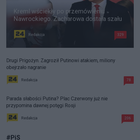
Kreml wściekły po przemówieniu
Nawrockiego. Zacharowa dostała szału
Redakcja
329
Drugi Prigożyn. Zagroził Putinowi atakiem, miliony
obejrzało nagranie
Redakcja
78
Parada słabości Putina? Plac Czerwony już nie
przypomina dawnej potęgi Rosji
Redakcja
206
#
PiS