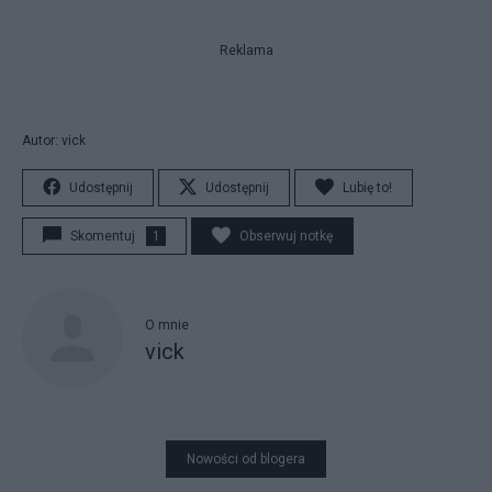
Reklama
Autor: vick
Udostępnij
Udostępnij
Lubię to!
Skomentuj
1
Obserwuj notkę
O mnie
vick
Nowości od blogera