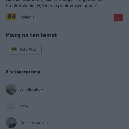
Smoleńsku liczył, których posłów wyciągnąć"
Redakcja
85
Piszą na ten temat
Rafał Woś
Blogi na ten temat
Jan Filip Libicki
catrw
Zbigniew Kuźmiuk