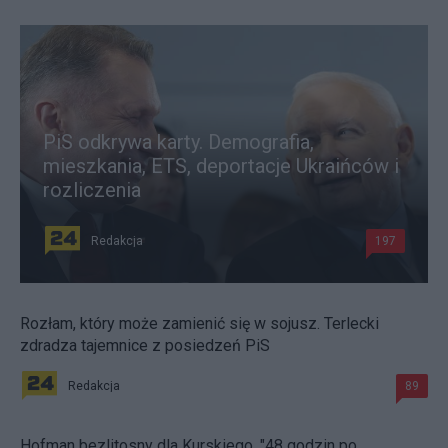
PiS odkrywa karty. Demografia,
mieszkania, ETS, deportacje Ukraińców i
rozliczenia
Redakcja
197
Rozłam, który może zamienić się w sojusz. Terlecki
zdradza tajemnice z posiedzeń PiS
Redakcja
89
Hofman bezlitosny dla Kurskiego. "48 godzin po