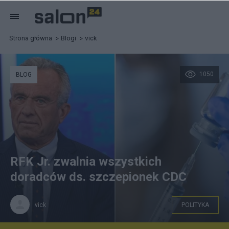
Strona główna
Blogi
vick
1050
BLOG
RFK Jr. zwalnia wszystkich
doradców ds. szczepionek CDC
vick
POLITYKA