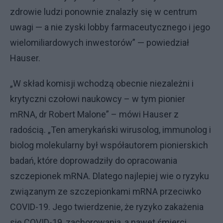
zdrowie ludzi ponownie znalazły się w centrum
uwagi — a nie zyski lobby farmaceutycznego i jego
wielomiliardowych inwestorów” — powiedział
Hauser.
„W skład komisji wchodzą obecnie niezależni i
krytyczni czołowi naukowcy – w tym pionier
mRNA, dr Robert Malone” – mówi Hauser z
radością. „Ten amerykański wirusolog, immunolog i
biolog molekularny był współautorem pionierskich
badań, które doprowadziły do ​​opracowania
szczepionek mRNA. Dlatego najlepiej wie o ryzyku
związanym ze szczepionkami mRNA przeciwko
COVID-19. Jego twierdzenie, że ryzyko zakażenia
się COVID-19, zachorowania, a nawet śmierci