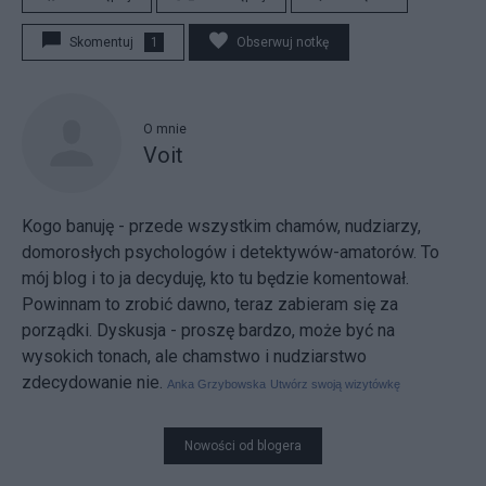
Skomentuj
1
Obserwuj notkę
O mnie
Voit
Kogo banuję - przede wszystkim chamów, nudziarzy,
domorosłych psychologów i detektywów-amatorów. To
mój blog i to ja decyduję, kto tu będzie komentował.
Powinnam to zrobić dawno, teraz zabieram się za
porządki. Dyskusja - proszę bardzo, może być na
wysokich tonach, ale chamstwo i nudziarstwo
zdecydowanie nie.
Anka Grzybowska
Utwórz swoją wizytówkę
Nowości od blogera