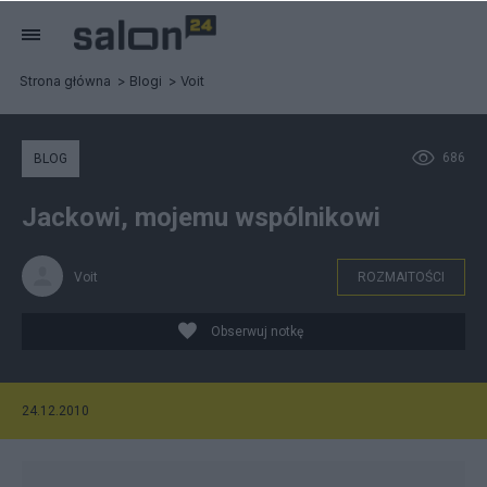
Strona główna
Blogi
Voit
686
BLOG
Jackowi, mojemu wspólnikowi
Voit
ROZMAITOŚCI
Obserwuj notkę
24.12.2010