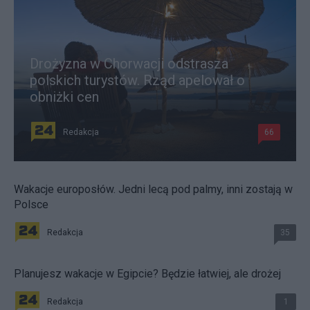
Drożyzna w Chorwacji odstrasza
polskich turystów. Rząd apelował o
obniżki cen
Redakcja
66
Wakacje europosłów. Jedni lecą pod palmy, inni zostają w
Polsce
Redakcja
35
Planujesz wakacje w Egipcie? Będzie łatwiej, ale drożej
Redakcja
1