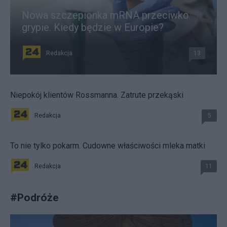
Nowa szczepionka mRNA przeciwko
grypie. Kiedy będzie w Europie?
Redakcja
13
Niepokój klientów Rossmanna. Zatrute przekąski
Redakcja
5
To nie tylko pokarm. Cudowne właściwości mleka matki
Redakcja
11
#
Podróże