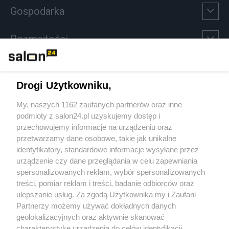
Gospodarka
Rozmaitości
Technologie
Drogi Użytkowniku,
Sport
My, naszych 1162 zaufanych partnerów oraz inne
podmioty z salon24.pl uzyskujemy dostęp i
Społeczeństwo
przechowujemy informacje na urządzeniu oraz
przetwarzamy dane osobowe, takie jak unikalne
Kultura
identyfikatory, standardowe informacje wysyłane przez
urządzenie czy dane przeglądania w celu zapewniania
spersonalizowanych reklam, wybór spersonalizowanych
treści, pomiar reklam i treści, badanie odbiorców oraz
ulepszanie usług. Za zgodą Użytkownika my i Zaufani
X
Facebook
Instagram
Youtube
Partnerzy możemy używać dokładnych danych
geolokalizacyjnych oraz aktywnie skanować
charakterystykę urządzenia do celów identyfikacji.