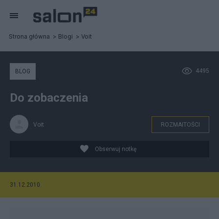
Strona główna
Blogi
Voit
4495
BLOG
Do zobaczenia
Voit
ROZMAITOŚCI
Obserwuj notkę
31.12.2010