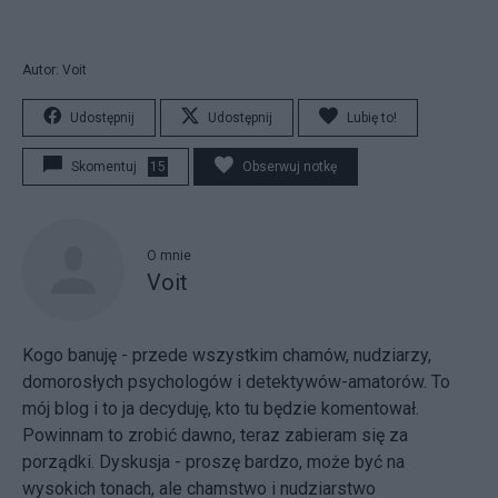
Autor: Voit
Udostępnij
Udostępnij
Lubię to!
Skomentuj
15
Obserwuj notkę
O mnie
Voit
Kogo banuję - przede wszystkim chamów, nudziarzy,
domorosłych psychologów i detektywów-amatorów. To
mój blog i to ja decyduję, kto tu będzie komentował.
Powinnam to zrobić dawno, teraz zabieram się za
porządki. Dyskusja - proszę bardzo, może być na
wysokich tonach, ale chamstwo i nudziarstwo