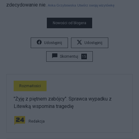
zdecydowanie nie.
Anka Grzybowska
Utwórz swoją wizytówkę
Nowości od blogera
Udostępnij
Udostępnij
Skomentuj
15
Rozmaitości
"Żyję z piętnem zabójcy". Sprawca wypadku z
Litewką wspomina tragedię
Redakcja