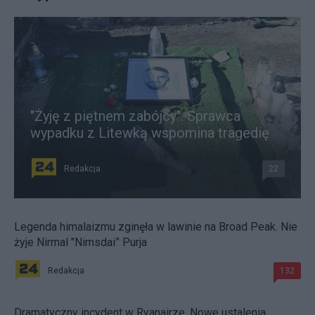
"Żyję z piętnem zabójcy". Sprawca
wypadku z Litewką wspomina tragedię
Redakcja
22
Legenda himalaizmu zginęła w lawinie na Broad Peak. Nie
żyje Nirmal "Nimsdai” Purja
Redakcja
132
Dramatyczny incydent w Ryanairze. Nowe ustalenia