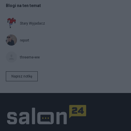
Blogi na ten temat
Stary Wyjadacz
report
threeme-ww
Napisz notkę