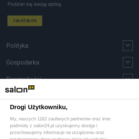
Podziel się swoją opinią
ZAŁÓŻ BLOG
Polityka
Gospodarka
Rozmaitości
Technologie
Drogi Użytkowniku,
Sport
My, naszych 1162 zaufanych partnerów oraz inne
podmioty z salon24.pl uzyskujemy dostęp i
Społeczeństwo
przechowujemy informacje na urządzeniu oraz