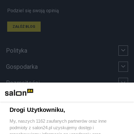
Podziel się swoją opinią
ZAŁÓŻ BLOG
Polityka
Gospodarka
Rozmaitości
Technologie
Drogi Użytkowniku,
Sport
My, naszych 1162 zaufanych partnerów oraz inne
podmioty z salon24.pl uzyskujemy dostęp i
Społeczeństwo