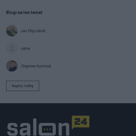
Blogi na ten temat
Jan Filip Libicki
catrw
Zbigniew Kuźmiuk
Napisz notkę