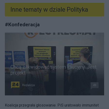
Inne tematy w dziale
Polityka
#
Konfederacja
Chcą zlikwidować system kaucyjny. Jest
projekt
Redakcja
49
Koalicja przegrała głosowanie. PiS uratowało immunitet