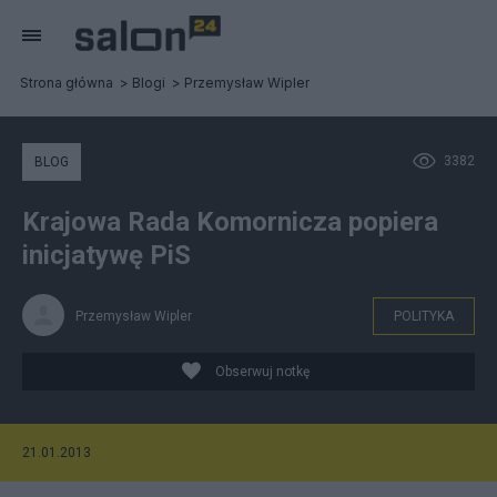
Strona główna
Blogi
Przemysław Wipler
3382
BLOG
Krajowa Rada Komornicza popiera
inicjatywę PiS
Przemysław Wipler
POLITYKA
Obserwuj notkę
21.01.2013