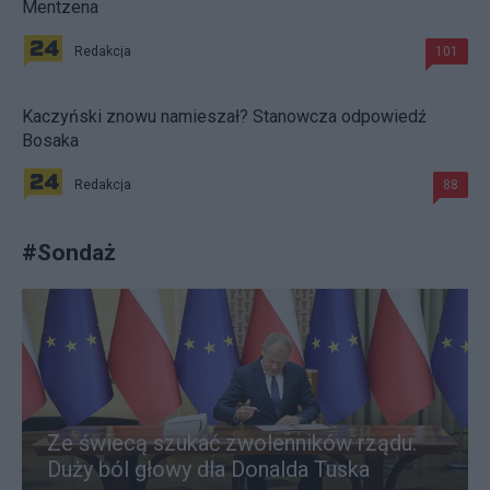
Mentzena
Redakcja
101
Kaczyński znowu namieszał? Stanowcza odpowiedź
Bosaka
Redakcja
88
#
Sondaż
Ze świecą szukać zwolenników rządu.
Duży ból głowy dla Donalda Tuska