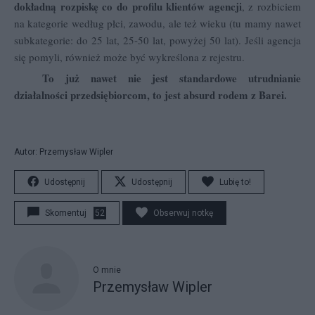
dokładną rozpiskę co do profilu klientów agencji
, z rozbiciem
na kategorie według płci, zawodu, ale też wieku (tu mamy nawet
subkategorie: do 25 lat, 25-50 lat, powyżej 50 lat). Jeśli agencja
się pomyli, również może być wykreślona z rejestru.
To już nawet nie jest standardowe utrudnianie
działalności przedsiębiorcom, to jest absurd rodem z Barei.
Autor: Przemysław Wipler
Udostępnij
Udostępnij
Lubię to!
Skomentuj
52
Obserwuj notkę
O mnie
Przemysław Wipler