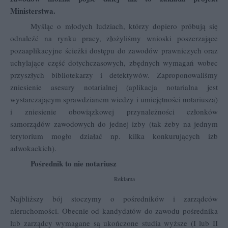
Ministerstwa.
Myśląc o młodych ludziach, którzy dopiero próbują się
odnaleźć na rynku pracy, złożyliśmy wnioski poszerzające
pozaaplikacyjne ścieżki dostępu do zawodów prawniczych oraz
uchylające część dotychczasowych, zbędnych wymagań wobec
przyszłych bibliotekarzy i detektywów. Zaproponowaliśmy
zniesienie asesury notarialnej (aplikacja notarialna jest
wystarczającym sprawdzianem wiedzy i umiejętności notariusza)
i zniesienie obowiązkowej przynależności członków
samorządów zawodowych do jednej izby (tak żeby na jednym
terytorium mogło działać np. kilka konkurujących izb
adwokackich).
Pośrednik to nie notariusz
Reklama
Najbliższy bój stoczymy o pośredników i zarządców
nieruchomości. Obecnie od kandydatów do zawodu pośrednika
lub zarządcy wymagane są ukończone studia wyższe (I lub II