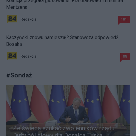
Koalicja przegrała głosowanie. PiS uratowało immunitet
Mentzena
Redakcja
101
Kaczyński znowu namieszał? Stanowcza odpowiedź
Bosaka
Redakcja
88
#
Sondaż
Ze świecą szukać zwolenników rządu.
Duży ból głowy dla Donalda Tuska