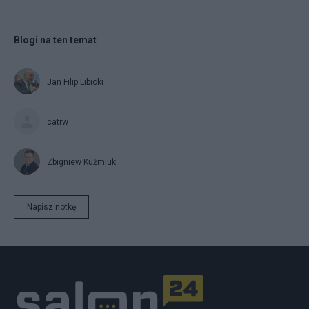
Blogi na ten temat
Jan Filip Libicki
catrw
Zbigniew Kuźmiuk
Napisz notkę