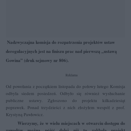
Nadzwyczajna komisja do rozpatrzenia projektów ustaw
deregulacyjnych jest na finiszu prac nad pierwszą „ustawą
Gowina” (druk sejmowy nr 806).
Reklama
Od powołania z początkiem listopada do połowy lutego Komisja
odbyła siedem posiedzeń. Odbyło się również wysłuchanie
publiczne ustawy. Zgłoszono do projektu kilkadziesiąt
poprawek. Ponad trzydzieści z nich złożyłem wespół z prof.
Krystyną Pawłowicz.
Wierzymy, że w wielu miejscach w otwarciu dostępu do
zawodów można pójść dalej niż to zakłada projekt