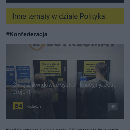
Inne tematy w dziale
Polityka
#
Konfederacja
Chcą zlikwidować system kaucyjny. Jest
projekt
Redakcja
49