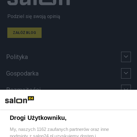
Podziel się swoją opinią
ZAŁÓŻ BLOG
Polityka
Gospodarka
Rozmaitości
Technologie
Drogi Użytkowniku,
Sport
My, naszych 1162 zaufanych partnerów oraz inne
podmioty z salon24.pl uzyskujemy dostęp i