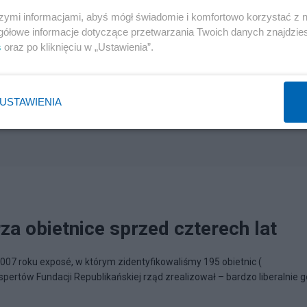
szymi informacjami, abyś mógł świadomie i komfortowo korzystać z
gółowe informacje dotyczące przetwarzania Twoich danych znajdzi
s
oraz po kliknięciu w „Ustawienia”.
USTAWIENIA
a obietnice sprzed czterech lat
2007 roku exposé, w którym zidentyfikowaliśmy 195 obietnic (
pertów Fundacji Republikańskiej rząd zrealizował – bardzo liberalnie g