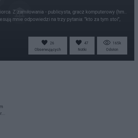
orca. Z zamiłowania - publicysta, gracz komputerowy (hm...
resują mnie odpowiedzi na trzy pytania: "kto za tym stoi",
26
47
165k
Obserwujących
Notki
Odsłon
ym
...