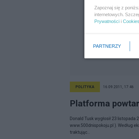
Zapoznaj się z poniż
internetowych. Szcze
Prywatności
i
Cookie
PARTNERZY
POLITYKA
16.09.2011, 17:46
Platforma powtarz
Donald Tusk wygłosił 23 listopada 
www.500dnispokoju.pl ). Według eks
traktując...