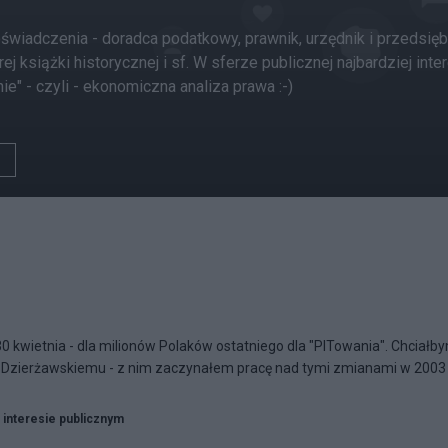
oświadczenia - doradca podatkowy, prawnik, urzędnik i przedsiębi
rej książki historycznej i sf. W sferze publicznej najbardziej inte
knie" - czyli - ekonomiczna analiza prawa :-)
30 kwietnia - dla milionów Polaków ostatniego dla "PITowania". Chciałb
 Dzierżawskiemu - z nim zaczynałem pracę nad tymi zmianami w 2003 r.
 interesie publicznym