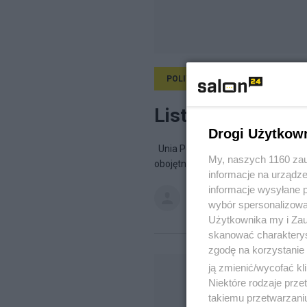
POLITYKA
7.10.2011, 19:17
List do Koleżane
Drogi Użytkow
Unia Polityki Realnej wpisała się w 
My, naszych 1160 zau
obojętnym. Pierwszy raz usłyszałe
informacje na urządze
informacje wysyłane 
Przemysław Wipler
na blogu
W
wybór spersonalizowan
Użytkownika my i Zau
skanować charakterys
zgodę na korzystanie 
ją zmienić/wycofać kl
Niektóre rodzaje prz
takiemu przetwarzaniu