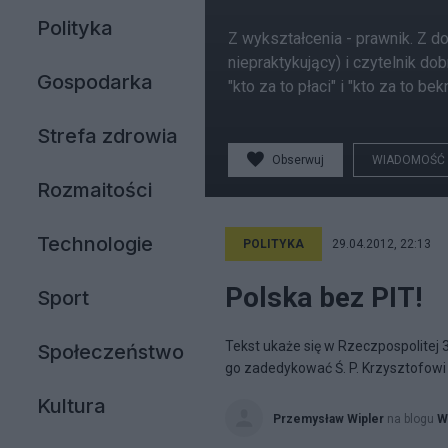
Polityka
Z wykształcenia - prawnik. Z d
niepraktykujący) i czytelnik dob
Gospodarka
"kto za to płaci" i "kto za to be
Strefa zdrowia
Obserwuj
WIADOMOŚĆ
Rozmaitości
Technologie
POLITYKA
29.04.2012, 22:13
Polska bez PIT!
Sport
Tekst ukaże się w Rzeczpospolitej 
Społeczeństwo
go zadedykować Ś. P. Krzysztofowi
Kultura
Przemysław Wipler
na blogu
W