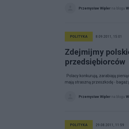
Przemysław Wipler
na blogu
W
POLITYKA
8.09.2011, 15:01
Zdejmijmy polskie
przedsiębiorców
Polacy konkurują, zarabiają pienią
mają straszną przeszkodę - bagaż pr
Przemysław Wipler
na blogu
W
POLITYKA
29.08.2011, 11:59