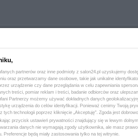
k i Kolegów z UPR i Nowej Prawicy
niku,
krajobraz życia politycznego III RP jako partia, wobec której trudno poz
fanych partnerów oraz inne podmioty z salon24.pl uzyskujemy dost
m jej ówczesnego prezesa Janusza Korwina-Mikkego 15 lat temu i to...
niu oraz przetwarzamy dane osobowe, takie jak unikalne identyfikat
przez urządzenie czy dane przeglądania w celu zapewniania sperson
 interesie publicznym
ych treści, pomiar reklam i treści, badanie odbiorców oraz ulepszan
fani Partnerzy możemy używać dokładnych danych geolokalizacyjn
tykę urządzenia do celów identyfikacji. Ponieważ cenimy Twoją pry
z tych technologii poprzez kliknięcie „Akceptuję”. Zgoda jest dobro
ikając przycisk ustawień prywatności znajdujący się w lewym dolny
etwarzania danych nie wymagają zgody użytkownika, ale masz prawo 
. Preferencje będą miały zastosowania tylko na tej witrynie.