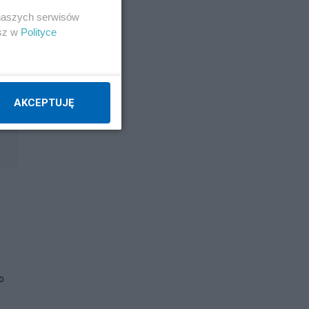
 naszych serwisów
esz w
Polityce
AKCEPTUJĘ
o