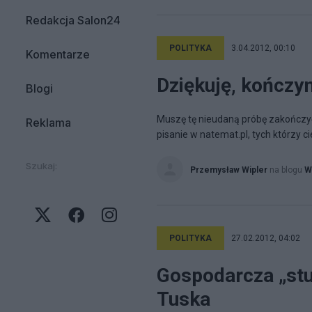
Redakcja Salon24
POLITYKA
3.04.2012, 00:10
Komentarze
Dziękuję, kończym
Blogi
Muszę tę nieudaną próbę zakończy
Reklama
pisanie w natemat.pl, tych którzy cie
Szukaj:
Przemysław Wipler
na blogu
W
POLITYKA
27.02.2012, 04:02
Gospodarcza „stu
Tuska