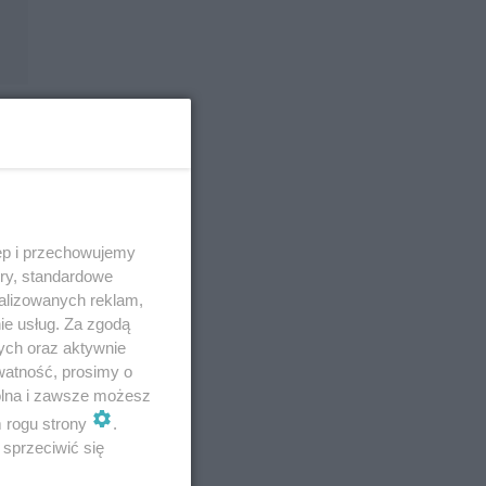
ostać
ęp i przechowujemy
ory, standardowe
alizowanych reklam,
ie usług. Za zgodą
ych oraz aktywnie
watność, prosimy o
wolna i zawsze możesz
m rogu strony
.
sprzeciwić się