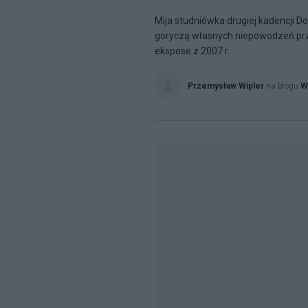
Mija studniówka drugiej kadencji 
goryczą własnych niepowodzeń przej
ekspose z 2007 r....
Przemysław Wipler
na blogu
W