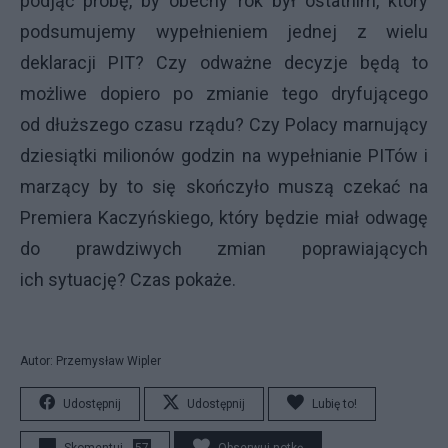
podjąć próbę, by obecny rok był ostatnim, który
podsumujemy wypełnieniem jednej z wielu
deklaracji PIT? Czy odważne decyzje będą to
możliwe dopiero po zmianie tego dryfującego
od dłuższego czasu rządu? Czy Polacy marnujący
dziesiątki milionów godzin na wypełnianie PITów i
marzący by to się skończyło muszą czekać na
Premiera Kaczyńskiego, który będzie miał odwagę
do prawdziwych zmian poprawiających
ich sytuację? Czas pokaże.
Autor: Przemysław Wipler
Udostępnij
Udostępnij
Lubię to!
Skomentuj
57
Obserwuj notkę