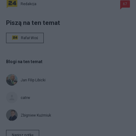
Redakcja
67
Piszą na ten temat
Rafał Woś
Blogi na ten temat
Jan Filip Libicki
catrw
Zbigniew Kuźmiuk
Napisz notkę