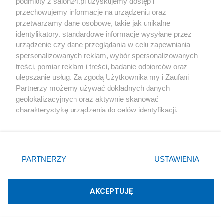
podmioty z salon24.pl uzyskujemy dostęp i
przechowujemy informacje na urządzeniu oraz
Technologie
przetwarzamy dane osobowe, takie jak unikalne
identyfikatory, standardowe informacje wysyłane przez
urządzenie czy dane przeglądania w celu zapewniania
Sport
spersonalizowanych reklam, wybór spersonalizowanych
treści, pomiar reklam i treści, badanie odbiorców oraz
Społeczeństwo
ulepszanie usług. Za zgodą Użytkownika my i Zaufani
Partnerzy możemy używać dokładnych danych
geolokalizacyjnych oraz aktywnie skanować
Kultura
charakterystykę urządzenia do celów identyfikacji.
Ponieważ cenimy Twoją prywatność, prosimy o zgodę na
korzystanie z tych technologii poprzez kliknięcie
„Akceptuję”. Zgoda jest dobrowolna i zawsze możesz ją
X
Facebook
Instagram
Youtube
zmienić/wycofać klikając przycisk ustawień prywatności
PARTNERZY
USTAWIENIA
znajdujący się w lewym dolnym rogu strony
. Niektóre
rodzaje przetwarzania danych nie wymagają zgody
Web Content Media sp. z o. o. © 2022
użytkownika, ale masz prawo sprzeciwić się takiemu
AKCEPTUJĘ
przetwarzaniu. Preferencje będą miały zastosowania tylko
na tej witrynie.
Pomoc
O nas
Praca
Reklama
Kontakt