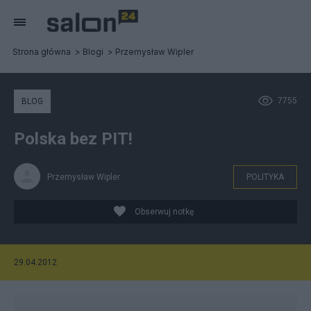
Strona główna
Blogi
Przemysław Wipler
7755
BLOG
Polska bez PIT!
Przemysław Wipler
POLITYKA
Obserwuj notkę
29.04.2012