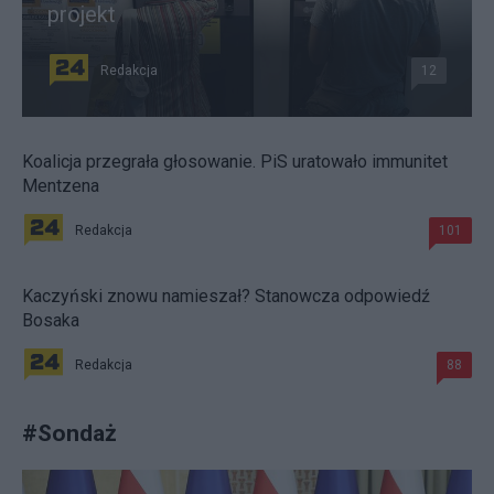
projekt
Redakcja
12
Koalicja przegrała głosowanie. PiS uratowało immunitet
Mentzena
Redakcja
101
Kaczyński znowu namieszał? Stanowcza odpowiedź
Bosaka
Redakcja
88
#
Sondaż