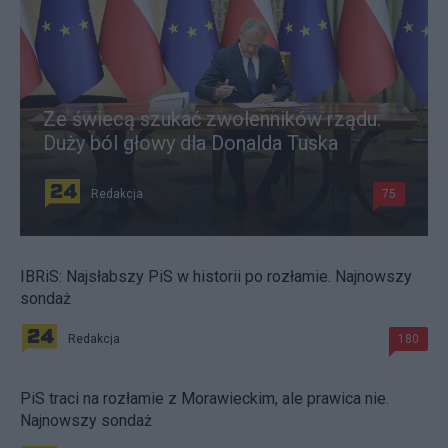
Ze świecą szukać zwolenników rządu.
Duży ból głowy dla Donalda Tuska
Redakcja
75
IBRiS: Najsłabszy PiS w historii po rozłamie. Najnowszy
sondaż
Redakcja
180
PiS traci na rozłamie z Morawieckim, ale prawica nie.
Najnowszy sondaż