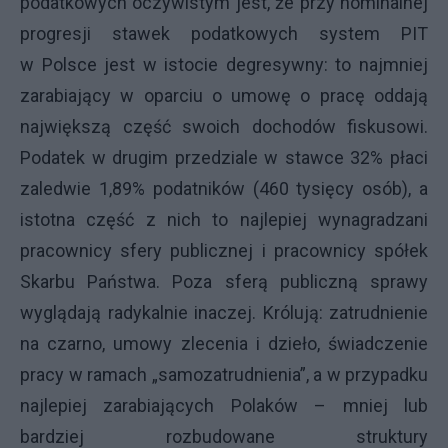
podatkowych oczywistym jest, że przy nominalnej
progresji stawek podatkowych system PIT
w Polsce jest w istocie degresywny: to najmniej
zarabiający w oparciu o umowę o pracę oddają
największą część swoich dochodów fiskusowi.
Podatek w drugim przedziale w stawce 32% płaci
zaledwie 1,89% podatników (460 tysięcy osób), a
istotna część z nich to najlepiej wynagradzani
pracownicy sfery publicznej i pracownicy spółek
Skarbu Państwa. Poza sferą publiczną sprawy
wyglądają radykalnie inaczej. Królują: zatrudnienie
na czarno, umowy zlecenia i dzieło, świadczenie
pracy w ramach „samozatrudnienia”, a w przypadku
najlepiej zarabiających Polaków – mniej lub
bardziej rozbudowane struktury