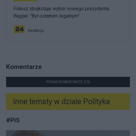
Fidesz zbojkotuje wybór nowego prezydenta
Węgier. "Był ostatnim legalnym"
Redakcja
Komentarze
POKAŻ KOMENTARZE (10)
Inne tematy w dziale
Polityka
#
PiS