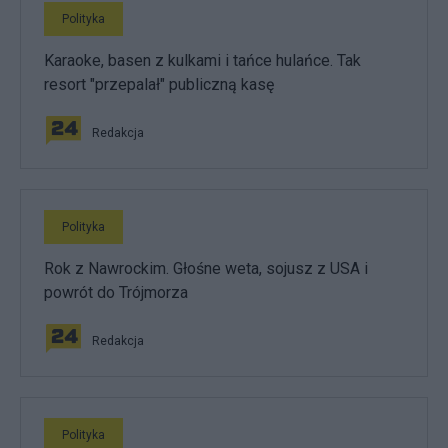
Polityka
Karaoke, basen z kulkami i tańce hulańce. Tak
resort "przepalał" publiczną kasę
Redakcja
Polityka
Rok z Nawrockim. Głośne weta, sojusz z USA i
powrót do Trójmorza
Redakcja
Polityka