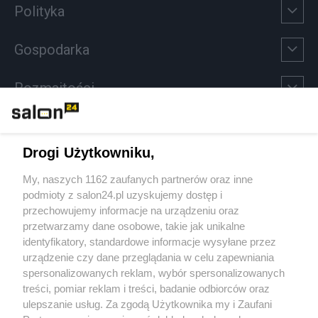
Polityka
Gospodarka
Rozmaitości
Technologie
Drogi Użytkowniku,
Sport
My, naszych 1162 zaufanych partnerów oraz inne
podmioty z salon24.pl uzyskujemy dostęp i
Społeczeństwo
przechowujemy informacje na urządzeniu oraz
przetwarzamy dane osobowe, takie jak unikalne
Kultura
identyfikatory, standardowe informacje wysyłane przez
urządzenie czy dane przeglądania w celu zapewniania
spersonalizowanych reklam, wybór spersonalizowanych
treści, pomiar reklam i treści, badanie odbiorców oraz
ulepszanie usług. Za zgodą Użytkownika my i Zaufani
X
Facebook
Instagram
Youtube