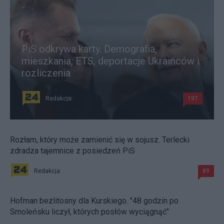
PiS odkrywa karty. Demografia,
mieszkania, ETS, deportacje Ukraińców i
rozliczenia
Redakcja
197
Rozłam, który może zamienić się w sojusz. Terlecki
zdradza tajemnice z posiedzeń PiS
Redakcja
89
Hofman bezlitosny dla Kurskiego. "48 godzin po
Smoleńsku liczył, których posłów wyciągnąć"