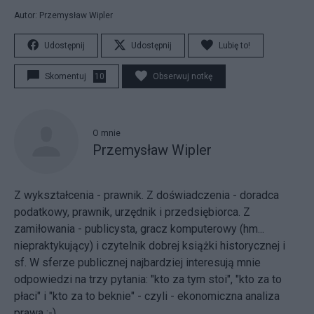
Autor: Przemysław Wipler
Udostępnij
Udostępnij
Lubię to!
Skomentuj
10
Obserwuj notkę
O mnie
Przemysław Wipler
Z wykształcenia - prawnik. Z doświadczenia - doradca
podatkowy, prawnik, urzędnik i przedsiębiorca. Z
zamiłowania - publicysta, gracz komputerowy (hm...
niepraktykujący) i czytelnik dobrej książki historycznej i
sf. W sferze publicznej najbardziej interesują mnie
odpowiedzi na trzy pytania: "kto za tym stoi", "kto za to
płaci" i "kto za to beknie" - czyli - ekonomiczna analiza
prawa :-)