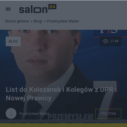
Strona główna
Blogi
Przemysław Wipler
2148
BLOG
List do Koleżanek i Kolegów z UPR i
Nowej Prawicy
Przemysław Wipler
POLITYKA