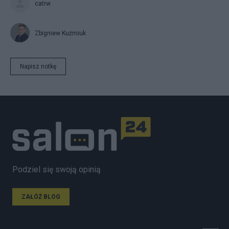
catrw
Zbigniew Kuźmiuk
Napisz notkę
Podziel się swoją opinią
ZAŁÓŻ BLOG