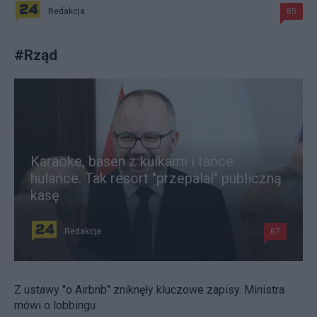
Redakcja
85
#
Rząd
Karaoke, basen z kulkami i tańce
hulańce. Tak resort "przepalał" publiczną
kasę
Redakcja
67
Z ustawy "o Airbnb" zniknęły kluczowe zapisy. Ministra
mówi o lobbingu