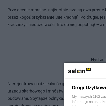
Przy ocenie moralnej najistotniejsze są dwa proste 
przez kogoś przykazanie „nie kradnij!”. Po drugie, je
kradzieży i nieuczciwości, kto do niej popchnął – a nie
Hydraul
Nierejestrowana działalność gospodarcza polega zat
Drogi Użytkow
urzędu skarbowego i mnóstwa innych instytucji kon
My, naszych 1162 zau
budowlane. Spytajcie polityka, który świeżo zbudow
informacje na urządze
zarejestrowana szyje coś na lewo; towar importowan