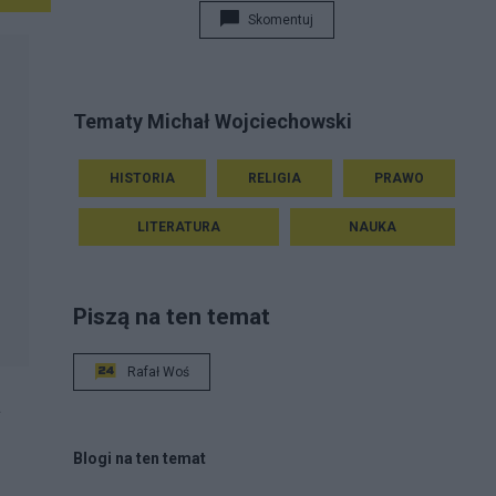
Skomentuj
Tematy Michał Wojciechowski
HISTORIA
RELIGIA
PRAWO
LITERATURA
NAUKA
Piszą na ten temat
Rafał Woś
a
Blogi na ten temat