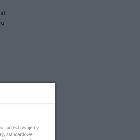
est
cą
ęp i przechowujemy
ory, standardowe