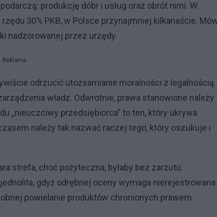
odarczą: produkcję dóbr i usług oraz obrót nimi. W
a rzędu 30% PKB, w Polsce przynajmniej kilkanaście. Mów
arki nadzorowanej przez urzędy.
Reklama
ywiście odrzucić utożsamianie moralności z legalnością.
 zarządzenia władz. Odwrotnie, prawa stanowione należy
u „nieuczciwy przedsiębiorca” to ten, który ukrywa
zasem należy tak nazwać raczej tego, który oszukuje i
zara strefa, choć pożyteczna, byłaby bez zarzutu.
a jednolita, gdyż odrębnej oceny wymaga nierejestrowana
 osobnej powielanie produktów chronionych prawem