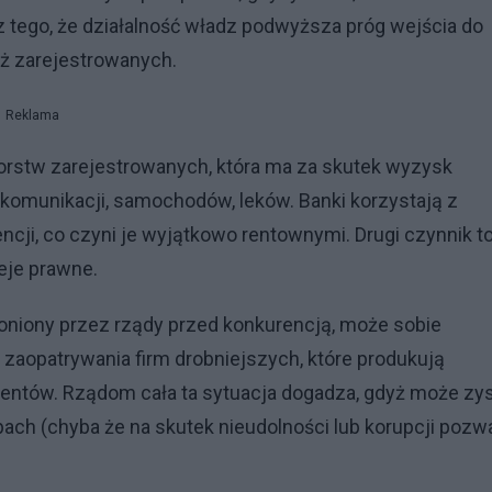
 z tego, że działalność władz podwyższa próg wejścia do
ż zarejestrowanych.
Reklama
iorstw zarejestrowanych, która ma za skutek wyzysk
ekomunikacji, samochodów, leków. Banki korzystają z
ncji, co czyni je wyjątkowo rentownymi. Drugi czynnik t
eje prawne.
hroniony przez rządy przed konkurencją, może sobie
 zaopatrywania firm drobniejszych, które produkują
klientów. Rządom cała ta sytuacja dogadza, gdyż może zys
pach (chyba że na skutek nieudolności lub korupcji pozw