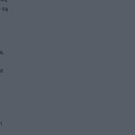
e są
a,
nt
m