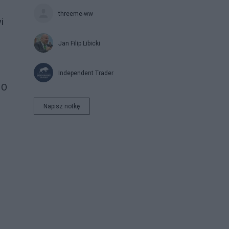
threeme-ww
i
Jan Filip Libicki
Independent Trader
 O
Napisz notkę