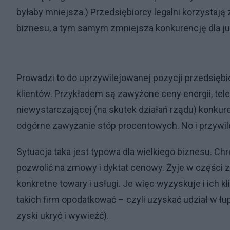
byłaby mniejsza.) Przedsiębiorcy legalni korzystają
biznesu, a tym samym zmniejsza konkurencję dla ju
Prowadzi to do uprzywilejowanej pozycji przedsięb
klientów. Przykładem są zawyżone ceny energii, tel
niewystarczającej (na skutek działań rządu) konkure
odgórne zawyżanie stóp procentowych. No i przywil
Sytuacja taka jest typowa dla wielkiego biznesu. C
pozwolić na zmowy i dyktat cenowy. Żyje w części z
konkretne towary i usługi. Je więc wyzyskuje i ich 
takich firm opodatkować – czyli uzyskać udział w łu
zyski ukryć i wywieźć).