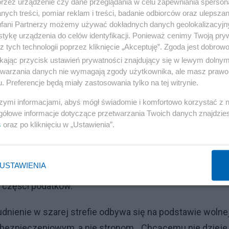
przez urządzenie czy dane przeglądania w celu zapewniania sperson
ych treści, pomiar reklam i treści, badanie odbiorców oraz ulepszan
fani Partnerzy możemy używać dokładnych danych geolokalizacyjn
rcy i pracownicy zyskują utrzymanie, gdyż po odprowadze
tykę urządzenia do celów identyfikacji. Ponieważ cenimy Twoją pry
tych dóbr legalnie w ogóle by nie powstało. Odpowiada to
z tych technologii poprzez kliknięcie „Akceptuję”. Zgoda jest dobro
a na produkowaniu i dostarczaniu ludziom potrzebnych 
ikając przycisk ustawień prywatności znajdujący się w lewym dolny
etwarzania danych nie wymagają zgody użytkownika, ale masz prawo 
. Preferencje będą miały zastosowania tylko na tej witrynie.
Reklama
szymi informacjami, abyś mógł świadomie i komfortowo korzystać z
gółowe informacje dotyczące przetwarzania Twoich danych znajdzi
nie uzyskał podatku. Otóż po pierwsze, uzyskał podatki
s
oraz po kliknięciu w „Ustawienia”.
ą strefę towary. Likwidując ją siłą, utraciłby te dochody
rządy pozwalają na to, żeby z powodu bezzasadnych
USTAWIENIA
orupcji uzyskane z nich środki były trwonione, należy
 części podatków.
dnienie w szarej strefie odbywa się na podstawie wolne
ubezpieczeniowym, a nie stronom. „Chcącemu nie dzieje