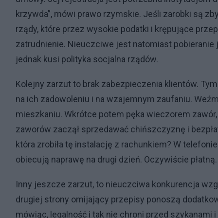
krzywda”, mówi prawo rzymskie. Jeśli zarobki są zby
rządy, które przez wysokie podatki i krępujące prze
zatrudnienie. Nieuczciwe jest natomiast pobieranie 
jednak kusi polityka socjalna rządów.
Kolejny zarzut to brak zabezpieczenia klientów. Tymc
na ich zadowoleniu i na wzajemnym zaufaniu. Weźmy 
mieszkaniu. Wkrótce potem pęka wieczorem zawór, te
zaworów zaczął sprzedawać chińszczyznę i bezpłatnie
która zrobiła tę instalację z rachunkiem? W telefoni
obiecują naprawę na drugi dzień. Oczywiście płatną.
Inny jeszcze zarzut, to nieuczciwa konkurencja wzg
drugiej strony omijający przepisy ponoszą dodatkow
mówiąc, legalność i tak nie chroni przed szykanami i