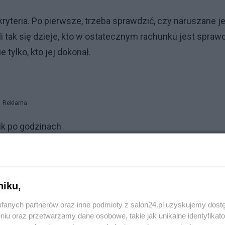
kryteria. Po pierwsze, trzeba sprawdzić, czy naruszane j
śli tak się dzieje, kto w ostatecznym rachunku jest spraw
 tylko, kto jej dokonał.
Reklama
ik po godzinach
em na produkcji i usługach, które nie są zgłaszane do
niku,
trolujących przedsiębiorców. Typowe są tu usługi
fanych partnerów oraz inne podmioty z salon24.pl uzyskujemy dost
ał dom, czy ma na wszystko rachunki. Firma skądinąd
niu oraz przetwarzamy dane osobowe, takie jak unikalne identyfikat
y nie jest pokazywany celnikom itd.