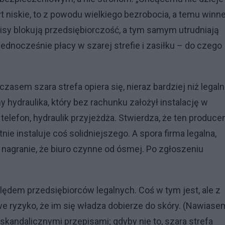
t niskie, to z powodu wielkiego bezrobocia, a temu winn
pisy blokują przedsiębiorczość, a tym samym utrudniają
jednocześnie płacy w szarej strefie i zasiłku – do czego
zasem szara strefa opiera się, nieraz bardziej niż legaln
hydraulika, który bez rachunku założył instalację w
lefon, hydraulik przyjeżdża. Stwierdza, że ten produce
 instaluje coś solidniejszego. A spora firma legalna,
e nagranie, że biuro czynne od ósmej. Po zgłoszeniu
lędem przedsiębiorców legalnych. Coś w tym jest, ale z
e ryzyko, że im się władza dobierze do skóry. (Nawiase
 skandalicznymi przepisami; gdyby nie to, szara strefa