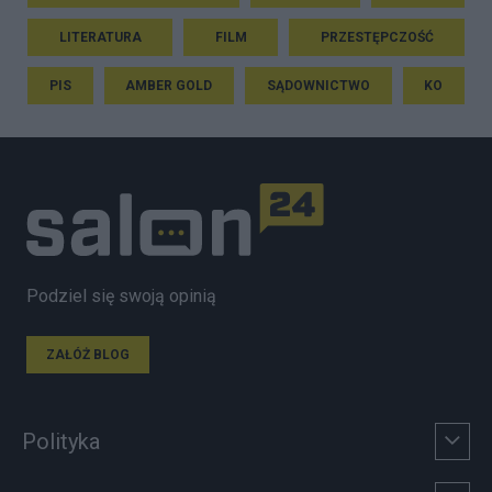
LITERATURA
FILM
PRZESTĘPCZOŚĆ
PIS
AMBER GOLD
SĄDOWNICTWO
KO
Podziel się swoją opinią
ZAŁÓŻ BLOG
Polityka