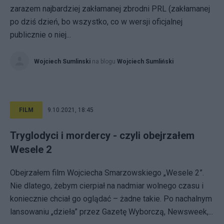
zarazem najbardziej zakłamanej zbrodni PRL (zakłamanej
po dziś dzień, bo wszystko, co w wersji oficjalnej
publicznie o niej...
Wojciech Sumlinski
na blogu
Wojciech Sumliński
FILM
9.10.2021, 18:45
Tryglodyci i mordercy - czyli obejrzałem
Wesele 2
Obejrzałem film Wojciecha Smarzowskiego „Wesele 2”.
Nie dlatego, żebym cierpiał na nadmiar wolnego czasu i
koniecznie chciał go oglądać – żadne takie. Po nachalnym
lansowaniu „dzieła” przez Gazetę Wyborczą, Newsweek,...