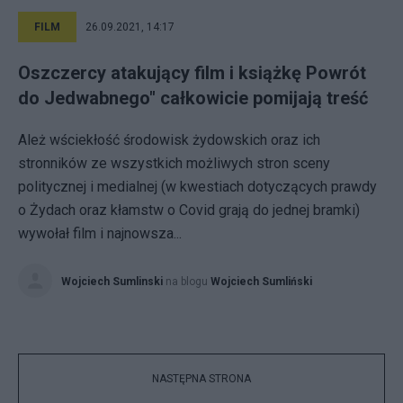
FILM
26.09.2021, 14:17
Oszczercy atakujący film i książkę Powrót
do Jedwabnego" całkowicie pomijają treść
Ależ wściekłość środowisk żydowskich oraz ich
stronników ze wszystkich możliwych stron sceny
politycznej i medialnej (w kwestiach dotyczących prawdy
o Żydach oraz kłamstw o Covid grają do jednej bramki)
wywołał film i najnowsza...
Wojciech Sumlinski
na blogu
Wojciech Sumliński
NASTĘPNA STRONA