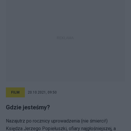
FILM
20.10.2021, 09:50
Gdzie jesteśmy?
Nazajutrz po rocznicy uprowadzenia (nie śmierci!)
Księdza Jerzego Popiełuszki, ofiary najgłośniejszej, a