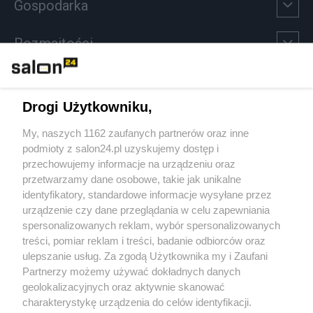
Gospodarka
Rozmaitości
Technologie
Drogi Użytkowniku,
Sport
My, naszych 1162 zaufanych partnerów oraz inne
podmioty z salon24.pl uzyskujemy dostęp i
Społeczeństwo
przechowujemy informacje na urządzeniu oraz
przetwarzamy dane osobowe, takie jak unikalne
Kultura
identyfikatory, standardowe informacje wysyłane przez
urządzenie czy dane przeglądania w celu zapewniania
spersonalizowanych reklam, wybór spersonalizowanych
treści, pomiar reklam i treści, badanie odbiorców oraz
ulepszanie usług. Za zgodą Użytkownika my i Zaufani
X
Facebook
Instagram
Youtube
Partnerzy możemy używać dokładnych danych
geolokalizacyjnych oraz aktywnie skanować
charakterystykę urządzenia do celów identyfikacji.