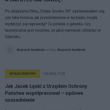
Po obejrzeniu filmu „Orlęta. Grodno 39” zastanawiałem się,
czy taka historia, jak przedstawiona w tej baśni, mogła
wydarzyć się naprawdę? To pytanie z gatunku: czy
teoretycznie jest możliwe, że jakiś niemiecki chłopiec w
Gdańsku...
Wojciech Sumlinski
na blogu
Wojciech Sumliński
SPOŁECZEŃSTWO
1.02.2022, 11:22
Jak Jacek Łęski z Urzędem Ochrony
Państwa współpracował – sądowe
uzasadnienie