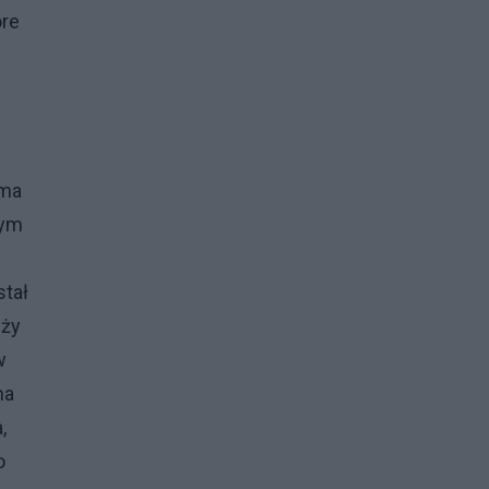
óre
 ma
zym
stał
uży
w
na
,
o