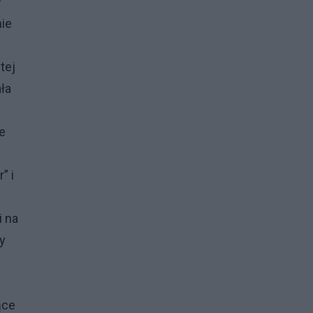
y
ie
u
tej
ła
e
” i
i na
y
ące