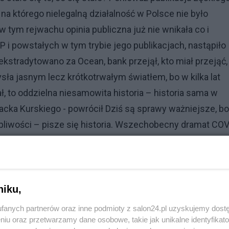
na którego nielegalną działalność w Polsce nie było
w tym rejwachu opinia publiczna już nie wnikała co i
 i powstałych w tym trybie jego publikacjach, nastąpiło
ekstradytowano za Ocean, bank przejął, kto miał przejąć,
ysła jasnym lecz krótkotrwałym światłem, bo w kilka lat
, to oddzielna niesamowita historia – historia sama w
acka Kurskiego - powrócił Dziś są sprawy ważniejsze, bo
pliwości – pisze się historia. Wszechobecny dramat COV
 groźba wojny na wschodzie i odradzająca się niemiecka
wszystko sprawia, że niepewność jutra przytłacza każdego
ten proces, schodzą na plan dalszy. Ale nie zmienia to fakt
. Dlaczego? Ponieważ opinia publiczna ma prawo wiedzi
niku,
aczającym nas świecie (zawsze, ale tym bardziej dotyczy
fanych partnerów oraz inne podmioty z salon24.pl uzyskujemy dost
ków) na pewno informują, a nie realizują – a to jednak
niu oraz przetwarzamy dane osobowe, takie jak unikalne identyfikat