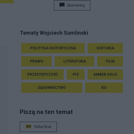
Skomentuj
Tematy Wojciech Sumlinski
POLITYKA HISTORYCZNA
HISTORIA
PRAWO
LITERATURA
FILM
PRZESTĘPCZOŚĆ
PIS
AMBER GOLD
SĄDOWNICTWO
KO
Piszą na ten temat
Rafał Woś