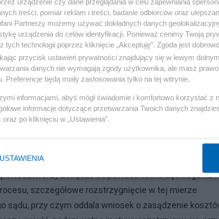
przez urządzenie czy dane przeglądania w celu zapewniania sperson
 ale to historia na długą zimową noc. Na teraz, zgodnie 
ych treści, pomiar reklam i treści, badanie odbiorców oraz ulepszan
ne, ponieważ w trybie izolacji pozwolił na to czas,
fani Partnerzy możemy używać dokładnych danych geolokalizacyjn
tykę urządzenia do celów identyfikacji. Ponieważ cenimy Twoją pry
Łęskim procesu. Poza pierwszymi kilkunastoma zdaniam
z tych technologii poprzez kliknięcie „Akceptuję”. Zgoda jest dobro
 informuje o kwestiach technicznych (rozprawa odbyła s
ikając przycisk ustawień prywatności znajdujący się w lewym dolny
 w uzasadnieniu nic, zachowując nawet wstęp, w którym
etwarzania danych nie wymagają zgody użytkownika, ale masz prawo 
. Preferencje będą miały zastosowania tylko na tej witrynie.
 stron. Meritum, czyli literalne uzasadnienie, w którym
eściłem po długim odstępie. Wojciech Sumliński
szymi informacjami, abyś mógł świadomie i komfortowo korzystać z
gółowe informacje dotyczące przetwarzania Twoich danych znajdzi
s
oraz po kliknięciu w „Ustawienia”.
Reklama
nym w składzie tu obecnym po rozpoznaniu w dniu 8-go
USTAWIENIA
wa Jacka Łęskiego przeciwko Wojciechowi Sumlińskiem
ala powództwo. 2) Zasądza od powoda Jacka Łęskiego na
ocesu, szczegółowe rozstrzygnięcie w tej mierze
o sądu, przy czym oddala wniosek o zasądzenie koszt