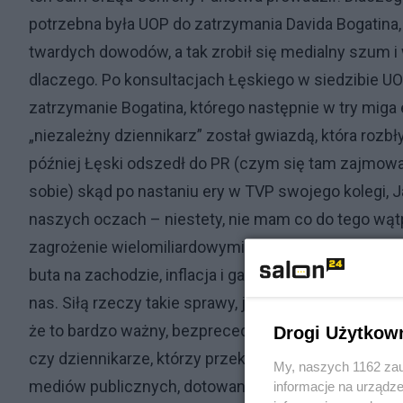
potrzebna była UOP do zatrzymania Davida Bogatina, 
twardych dowodów, a tak zrobił się medialny szum i 
dlaczego. Po konsultacjach Łęskiego w siedzibie UOP
zatrzymanie Bogatina, którego następnie w try miga 
„niezależny dziennikarz” został gwiazdą, która rozbł
później Łęski odszedł do PR (czym się tam zajmował
sobie) skąd po nastaniu ery w TVP swojego kolegi, J
naszych oczach – niestety, nie mam co do tego wąt
zagrożenie wielomiliardowymi roszczeniami i Polin,
buta na zachodzie, inflacja i galopujące ceny – to 
nas. Siłą rzeczy takie sprawy, jak ta, której dotyczy 
że to bardzo ważny, bezprecedensowy wręcz, proces
Drogi Użytkow
czy dziennikarze, którzy przekazują jej wiedzę o ot
My, naszych 1162 zau
mediów publicznych, dotowanych z pieniędzy podatni
informacje na urządze