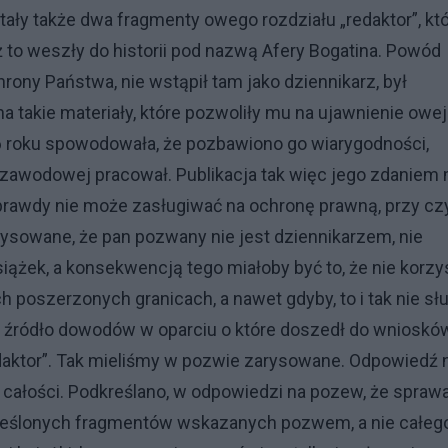
ły także dwa fragmenty owego rozdziału „redaktor”, kt
ż to weszły do historii pod nazwą Afery Bogatina. Powód
rony Państwa, nie wstąpił tam jako dziennikarz, był
na takie materiały, które pozwoliły mu na ujawnienie owej
6 roku spowodowała, że pozbawiono go wiarygodności,
y zawodowej pracował. Publikacja tak więc jego zdaniem
ieprawdy nie może zasługiwać na ochronę prawną, przy c
ysowane, że pan pozwany nie jest dziennikarzem, nie
iążek, a konsekwencją tego miałoby być to, że nie korzy
ch poszerzonych granicach, a nawet gdyby, to i tak nie sł
ne źródło dowodów w oparciu o które doszedł do wnioskó
ktor”. Tak mieliśmy w pozwie zarysowane. Odpowiedź 
ałości. Podkreślano, w odpowiedzi na pozew, że sprawa
kreślonych fragmentów wskazanych pozwem, a nie całeg