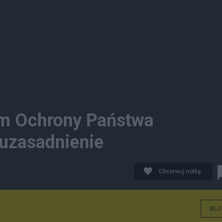
em Ochrony Państwa
uzasadnienie
Obserwuj notkę
BLO