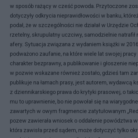
w sposób rażący w cześć powoda. Przytoczone zosta
dotyczyły odkrycia nieprawidłowości w banku, które
podał, że w szczególności nie działał w Urzędzie Och
rzetelny, skrupulatny uczciwy, samodzielnie natrafił 
afery. Sytuacja związana z wydaniem książki w 201
podważono zaufanie, na które wiele lat swojej prac
charakter bezprawny, a publikowanie i głoszenie n
w pozwie wskazane również zostało, gdzieś tam zar
publikuje na łamach prasy, jest autorem, wydawcą ks
z dziennikarskiego prawa do krytyki prasowej, o taki
mu to uprawnienie, bo nie powołał się na wiarygod
zawartych w owym fragmencie zatytułowanym „Reda
pozew zawierała wniosek o oddalenie powództwa w c
która zawisła przed sądem, może dotyczyć tylko o