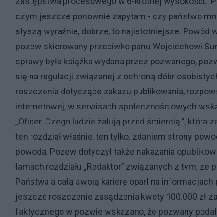
zastępstwa procesowego w 6-krotnej wysokości. Pr
czym jeszcze ponownie zapytam - czy państwo mnie
słyszą wyraźnie, dobrze, to najistotniejsze. Powód 
pozew skierowany przeciwko panu Wojciechowi Sum
sprawy była książka wydana przez pozwanego, pozwa
się na regulacji związanej z ochroną dóbr osobistyc
roszczenia dotyczące zakazu publikowania, rozpows
internetowej, w serwisach społecznościowych wska
„Oficer. Czego ludzie żałują przed śmiercią.”, która 
ten rozdział właśnie, ten tylko, zdaniem strony pow
powoda. Pozew dotyczył także nakazania opublikowa
łamach rozdziału „Redaktor” związanych z tym, ze
Państwa a całą swoją karierę oparł na informacjach
jeszcze roszczenie zasądzenia kwoty 100.000 zł z
faktycznego w pozwie wskazano, że pozwany podał 