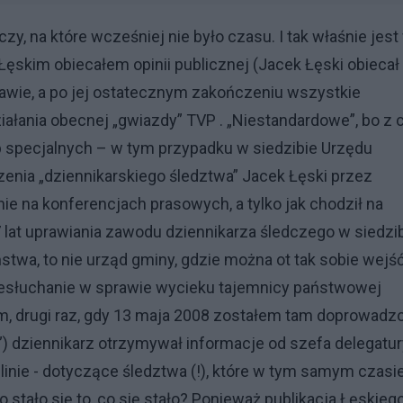
zy, na które wcześniej nie było czasu. I tak właśnie jest
skim obiecałem opinii publicznej (Jacek Łęski obiecał 
rawie, a po jej ostatecznym zakończeniu wszystkie
iałania obecnej „gwiazdy” TVP . „Niestandardowe”, bo z 
b specjalnych – w tym przypadku w siedzibie Urzędu
enia „dziennikarskiego śledztwa” Jacek Łęski przez
nie na konferencjach prasowych, a tylko jak chodził na
 lat uprawiania zawodu dziennikarza śledczego w siedzi
wa, to nie urząd gminy, gdzie można ot tak sobie wejść
esłuchanie w sprawie wycieku tajemnicy państwowej
m, drugi raz, gdy 13 maja 2008 zostałem tam doprowadz
) dziennikarz otrzymywał informacje od szefa delegatur
inie - dotyczące śledztwa (!), które w tym samym czasi
stało się to, co się stało? Ponieważ publikacja Łęskieg