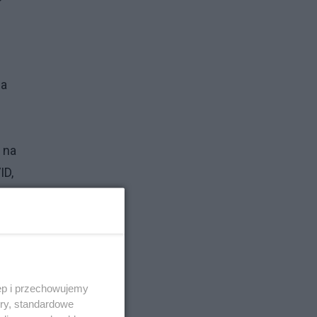
 a
 na
ID,
 z
u,
eć,
 to
ęp i przechowujemy
ory, standardowe