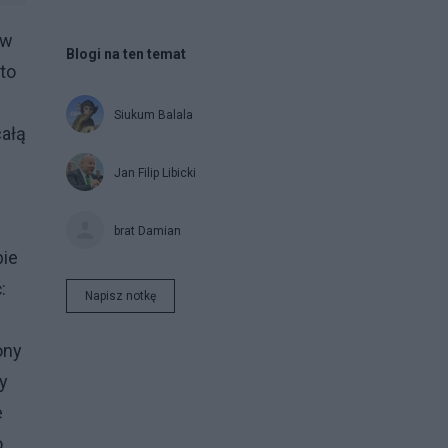
 w
Blogi na ten temat
to
Siukum Balala
całą
Jan Filip Libicki
brat Damian
bie
:
Napisz notkę
ony
y
e
o