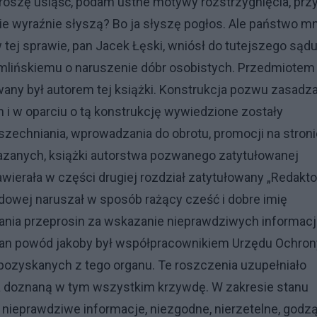
oszę usiąść, podam ustne motywy rozstrzygnięcia, prz
 wyraźnie słyszą? Bo ja słyszę pogłos. Ale państwo mn
w tej sprawie, pan Jacek Łęski, wniósł do tutejszego sąd
lińskiemu o naruszenie dóbr osobistych. Przedmiotem 
ny był autorem tej książki. Konstrukcja pozwu zasadza
h i w oparciu o tą konstrukcję wywiedzione zostały
zechniania, wprowadzania do obrotu, promocji na stroni
zanych, książki autorstwa pozwanego zatytułowanej
zawierała w części drugiej rozdział zatytułowany „Redaktor
odowej naruszał w sposób rażący cześć i dobre imię
nia przeprosin za wskazanie nieprawdziwych informacj
 pan powód jakoby był współpracownikiem Urzędu Ochron
 pozyskanych z tego organu. Te roszczenia uzupełniało
a doznaną w tym wszystkim krzywdę. W zakresie stanu
nieprawdziwe informacje, niezgodne, nierzetelne, godz