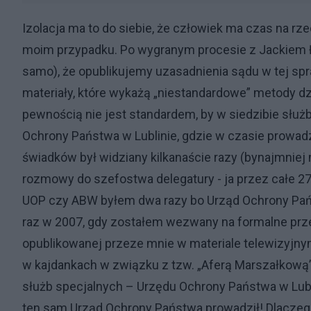
Izolacja ma to do siebie, że człowiek ma czas na rzec
moim przypadku. Po wygranym procesie z Jackiem Łę
samo), że opublikujemy uzasadnienia sądu w tej sp
materiały, które wykażą „niestandardowe” metody dz
pewnością nie jest standardem, by w siedzibie służ
Ochrony Państwa w Lublinie, gdzie w czasie prowadz
świadków był widziany kilkanaście razy (bynajmniej 
rozmowy do szefostwa delegatury - ja przez całe 27
UOP czy ABW byłem dwa razy bo Urząd Ochrony Państ
raz w 2007, gdy zostałem wezwany na formalne prz
opublikowanej przeze mnie w materiale telewizyjny
w kajdankach w związku z tzw. „Aferą Marszałkową”
służb specjalnych – Urzędu Ochrony Państwa w Lubl
ten sam Urząd Ochrony Państwa prowadził! Dlaczego 