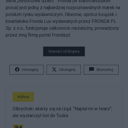
seria „Resortowe dzieci”. Fronda (w starofrancuskim
proca) jest jedną z najbardziej rozpoznawalnych marek na
polskim rynku wydawniczym. Obecnie, oprócz książek i
kwartalnika Fronda Lux wydawanych przez FRONDA PL
Sp. z o.o., funkcjonuje całkowicie niezależny, prowadzony
przez inną firmę portal Fronda.pl.
Nowości od blogera
Udostępnij
Udostępnij
Skomentuj
Kultura
Olbrychski skarży się na rząd. "Napluł mi w twarz",
ale wystarczył list do Tuska