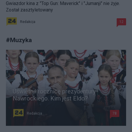
Gwiazdor kina z "Top Gun: Maverick" i "Jumanji" nie żyje.
Został zasztyletowany
Redakcja
12
#
Muzyka
Uświetnił rocznicę prezydentury
Nawrockiego. Kim jest Eldo?
Redakcja
78