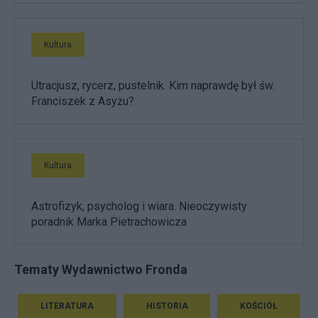
Kultura
Utracjusz, rycerz, pustelnik. Kim naprawdę był św.
Franciszek z Asyżu?
Kultura
Astrofizyk, psycholog i wiara. Nieoczywisty
poradnik Marka Pietrachowicza
Tematy Wydawnictwo Fronda
LITERATURA
HISTORIA
KOŚCIÓŁ