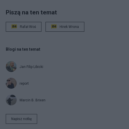
Piszą na ten temat
Rafał Woś
Hirek Wrona
Blogi na ten temat
Jan Filip Libicki
report
Marcin B. Brixen
Napisz notkę