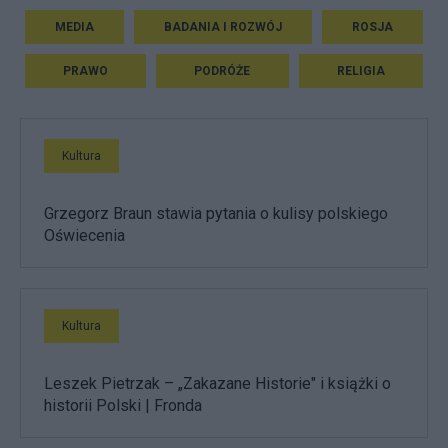
MEDIA
BADANIA I ROZWÓJ
ROSJA
PRAWO
PODRÓŻE
RELIGIA
Kultura
Grzegorz Braun stawia pytania o kulisy polskiego
Oświecenia
Kultura
Leszek Pietrzak – „Zakazane Historie" i książki o
historii Polski | Fronda