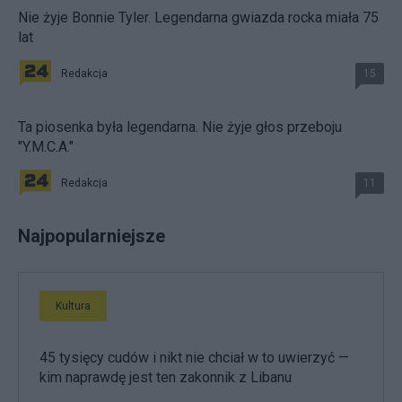
Nie żyje Bonnie Tyler. Legendarna gwiazda rocka miała 75
lat
Redakcja
15
Ta piosenka była legendarna. Nie żyje głos przeboju
"Y.M.C.A."
Redakcja
11
Najpopularniejsze
Kultura
45 tysięcy cudów i nikt nie chciał w to uwierzyć —
kim naprawdę jest ten zakonnik z Libanu