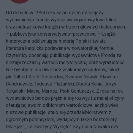
Od debiutu w 1994 roku aż po dzień dzisiejszy
wydawnictwo Fronda wydaje awangardowy kwartalnik
oraz nietuzinkowe książki w trzech głównych kategoriach:
– publicystyka konserwatywno–prawicowa, – książki
historyczne odkłamujące historię Polski i świata, –
literatura katolicka podawana w nowatorskiej formie.
Czytelnicy doceniają publikacje wydawnictwa Fronda za
niezaprzeczalną wartość merytoryczną oraz wyrazistość.
Nie byłoby to możliwe bez znakomitych autorów, takich
jak: Gilbert Keith Chesterton, Szymon Nowak, Sławomir
Cenckiewicz, Tadeusz Płużański, Dorota Kania, Jerzy
Targalski, Maciej Marosz, Piotr Gontarczyk. Z roku na rok
wydawnictwo bardzo prężnie się rozwija i z małej oficyny,
oferującej swoim odbiorcom wartościowe, aczkolwiek
niszowe publikacje, stało się przedsiębiorstwem z
ogromnym potencjałem, wydającym także bestsellery,
takie jak: „Dziewczyny Wyklęte” Szymona Nowaka czy