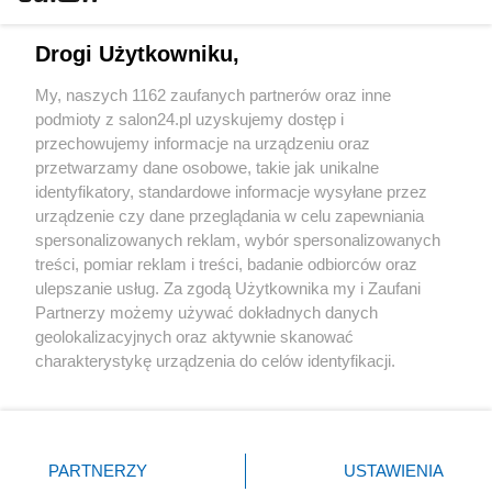
Technologie
Drogi Użytkowniku,
Sport
My, naszych 1162 zaufanych partnerów oraz inne
podmioty z salon24.pl uzyskujemy dostęp i
Społeczeństwo
przechowujemy informacje na urządzeniu oraz
przetwarzamy dane osobowe, takie jak unikalne
Kultura
identyfikatory, standardowe informacje wysyłane przez
urządzenie czy dane przeglądania w celu zapewniania
spersonalizowanych reklam, wybór spersonalizowanych
treści, pomiar reklam i treści, badanie odbiorców oraz
ulepszanie usług. Za zgodą Użytkownika my i Zaufani
X
Facebook
Instagram
Youtube
Partnerzy możemy używać dokładnych danych
geolokalizacyjnych oraz aktywnie skanować
charakterystykę urządzenia do celów identyfikacji.
Web Content Media sp. z o. o. © 2022
Ponieważ cenimy Twoją prywatność, prosimy o zgodę na
korzystanie z tych technologii poprzez kliknięcie
„Akceptuję”. Zgoda jest dobrowolna i zawsze możesz ją
Pomoc
O nas
Praca
Reklama
Kontakt
zmienić/wycofać klikając przycisk ustawień prywatności
PARTNERZY
USTAWIENIA
znajdujący się w lewym dolnym rogu strony
. Niektóre