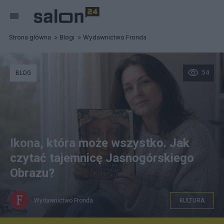
Strona główna
Blogi
Wydawnictwo Fronda
54
BLOG
Ikona, która może wszystko. Jak
czytać tajemnicę Jasnogórskiego
Obrazu?
Wydawnictwo Fronda
KULTURA