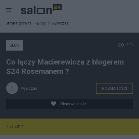
Strona główna
Blogi
wywczas
900
BLOG
Co łączy Macierewicza z blogerem
S24 Rosemanem ?
wywczas
ROZMAITOŚCI
Obserwuj notkę
7.08.2014