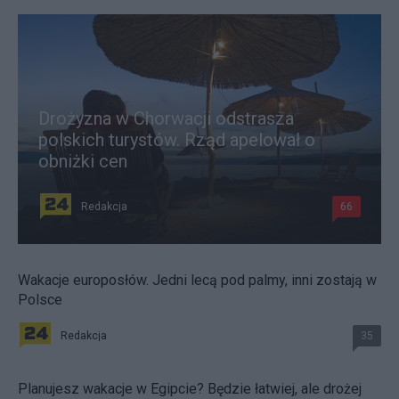
Drożyzna w Chorwacji odstrasza
polskich turystów. Rząd apelował o
obniżki cen
Redakcja
66
Wakacje europosłów. Jedni lecą pod palmy, inni zostają w
Polsce
Redakcja
35
Planujesz wakacje w Egipcie? Będzie łatwiej, ale drożej