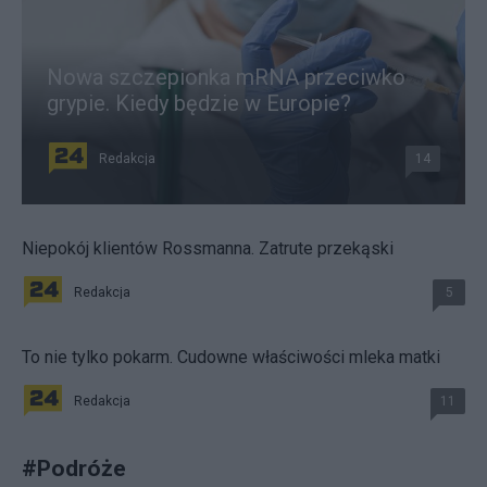
Nowa szczepionka mRNA przeciwko
grypie. Kiedy będzie w Europie?
Redakcja
14
Niepokój klientów Rossmanna. Zatrute przekąski
Redakcja
5
To nie tylko pokarm. Cudowne właściwości mleka matki
Redakcja
11
#
Podróże