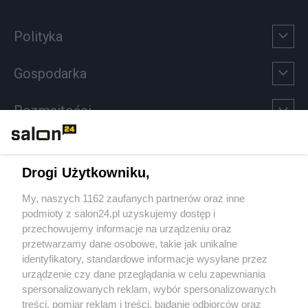
Polityka
Gospodarka
Rozmaitości
Technologie
Drogi Użytkowniku,
Sport
My, naszych 1162 zaufanych partnerów oraz inne
podmioty z salon24.pl uzyskujemy dostęp i
Społeczeństwo
przechowujemy informacje na urządzeniu oraz
przetwarzamy dane osobowe, takie jak unikalne
Kultura
identyfikatory, standardowe informacje wysyłane przez
urządzenie czy dane przeglądania w celu zapewniania
spersonalizowanych reklam, wybór spersonalizowanych
treści, pomiar reklam i treści, badanie odbiorców oraz