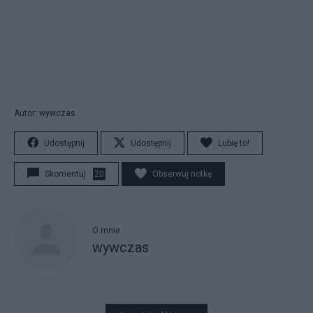
Autor: wywczas
Udostępnij
Udostępnij
Lubię to!
Skomentuj
20
Obserwuj notkę
O mnie
wywczas