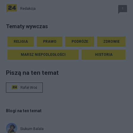
Redakcja
1
Tematy wywczas
RELIGIA
PRAWO
PODRÓŻE
ZDROWIE
MARSZ NIEPODLEGŁOŚCI
HISTORIA
Piszą na ten temat
Rafał Woś
Blogi na ten temat
Siukum Balala