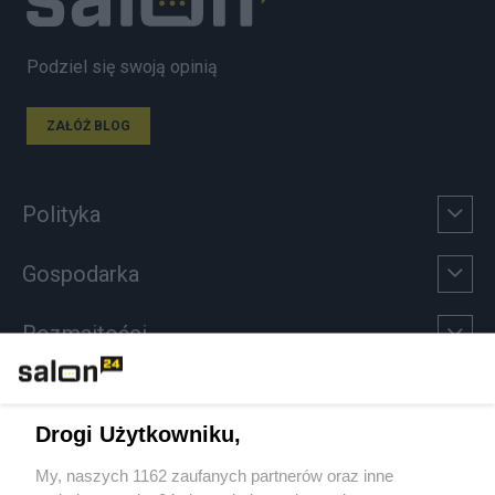
Podziel się swoją opinią
ZAŁÓŻ BLOG
Polityka
Gospodarka
Rozmaitości
Technologie
Drogi Użytkowniku,
Sport
My, naszych 1162 zaufanych partnerów oraz inne