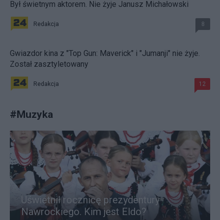
Był świetnym aktorem. Nie żyje Janusz Michałowski
Redakcja
8
Gwiazdor kina z "Top Gun: Maverick" i "Jumanji" nie żyje.
Został zasztyletowany
Redakcja
12
#
Muzyka
Uświetnił rocznicę prezydentury
Nawrockiego. Kim jest Eldo?