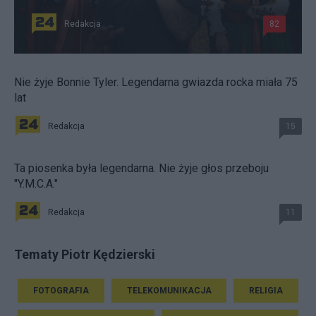
Redakcja
82
Nie żyje Bonnie Tyler. Legendarna gwiazda rocka miała 75
lat
Redakcja
15
Ta piosenka była legendarna. Nie żyje głos przeboju
"Y.M.C.A."
Redakcja
11
Tematy Piotr Kędzierski
FOTOGRAFIA
TELEKOMUNIKACJA
RELIGIA