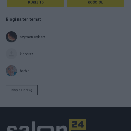
KUKIZ'15
KOŚCIÓŁ
Blogi na ten temat
Szymon Dykiert
k.gobisz
barbie
Napisz notkę