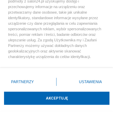
podmioty z salon24.pl uzyskujemy dostęp i
Społeczeństwo
przechowujemy informacje na urządzeniu oraz
przetwarzamy dane osobowe, takie jak unikalne
Kultura
identyfikatory, standardowe informacje wysyłane przez
urządzenie czy dane przeglądania w celu zapewniania
spersonalizowanych reklam, wybór spersonalizowanych
treści, pomiar reklam i treści, badanie odbiorców oraz
ulepszanie usług. Za zgodą Użytkownika my i Zaufani
X
Facebook
Instagram
Youtube
Partnerzy możemy używać dokładnych danych
geolokalizacyjnych oraz aktywnie skanować
charakterystykę urządzenia do celów identyfikacji.
Web Content Media sp. z o. o. © 2022
Ponieważ cenimy Twoją prywatność, prosimy o zgodę na
korzystanie z tych technologii poprzez kliknięcie
„Akceptuję”. Zgoda jest dobrowolna i zawsze możesz ją
Pomoc
O nas
Praca
Reklama
Kontakt
zmienić/wycofać klikając przycisk ustawień prywatności
PARTNERZY
USTAWIENIA
znajdujący się w lewym dolnym rogu strony
. Niektóre
rodzaje przetwarzania danych nie wymagają zgody
użytkownika, ale masz prawo sprzeciwić się takiemu
AKCEPTUJĘ
przetwarzaniu. Preferencje będą miały zastosowania tylko
Technologię dostarcza:
W3media.pl
na tej witrynie.