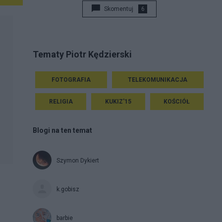
Skomentuj
6
Tematy Piotr Kędzierski
FOTOGRAFIA
TELEKOMUNIKACJA
RELIGIA
KUKIZ'15
KOŚCIÓŁ
Blogi na ten temat
Szymon Dykiert
k.gobisz
barbie