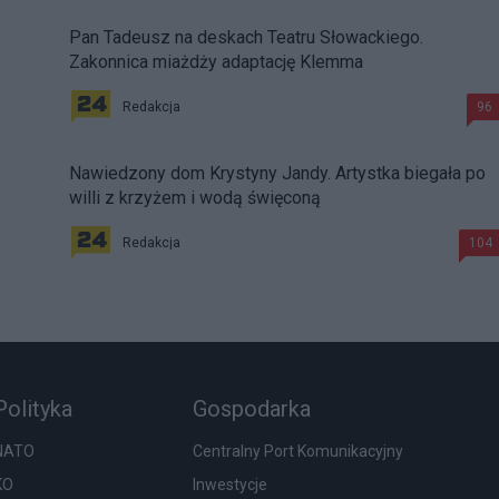
Pan Tadeusz na deskach Teatru Słowackiego.
Zakonnica miażdży adaptację Klemma
Redakcja
96
Nawiedzony dom Krystyny Jandy. Artystka biegała po
willi z krzyżem i wodą święconą
Redakcja
104
Polityka
Gospodarka
NATO
Centralny Port Komunikacyjny
KO
Inwestycje