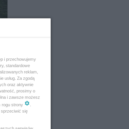
ęp i przechowujemy
ory, standardowe
alizowanych reklam,
ie usług. Za zgodą
ych oraz aktywnie
watność, prosimy o
wolna i zawsze możesz
m rogu strony
.
sprzeciwić się
 naszych serwisów