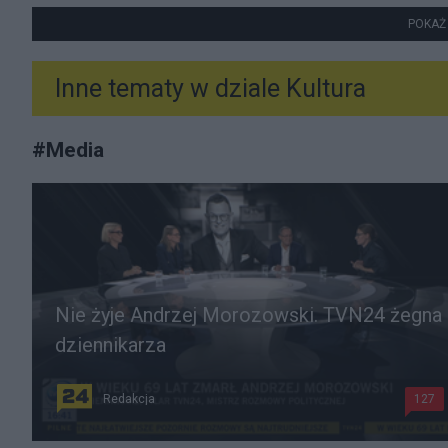
POKAŻ
Inne tematy w dziale
Kultura
#
Media
Nie żyje Andrzej Morozowski. TVN24 żegna
dziennikarza
Redakcja
127