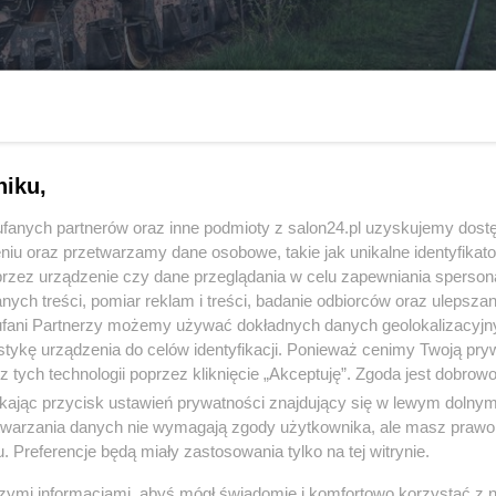
niku,
fanych partnerów oraz inne podmioty z salon24.pl uzyskujemy dost
niu oraz przetwarzamy dane osobowe, takie jak unikalne identyfikat
przez urządzenie czy dane przeglądania w celu zapewniania sperson
ych treści, pomiar reklam i treści, badanie odbiorców oraz ulepszan
fani Partnerzy możemy używać dokładnych danych geolokalizacyjn
tykę urządzenia do celów identyfikacji. Ponieważ cenimy Twoją pry
z tych technologii poprzez kliknięcie „Akceptuję”. Zgoda jest dobro
ikając przycisk ustawień prywatności znajdujący się w lewym dolny
komentuj
6
Obserwuj notkę
etwarzania danych nie wymagają zgody użytkownika, ale masz prawo 
. Preferencje będą miały zastosowania tylko na tej witrynie.
szymi informacjami, abyś mógł świadomie i komfortowo korzystać z