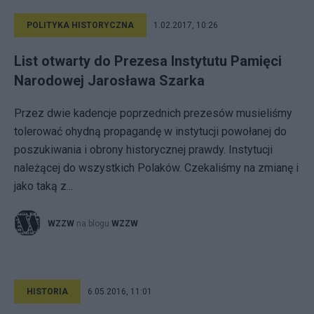
POLITYKA HISTORYCZNA
1.02.2017, 10:26
List otwarty do Prezesa Instytutu Pamięci
Narodowej Jarosława Szarka
Przez dwie kadencje poprzednich prezesów musieliśmy
tolerować ohydną propagandę w instytucji powołanej do
poszukiwania i obrony historycznej prawdy. Instytucji
należącej do wszystkich Polaków. Czekaliśmy na zmianę i
jako taką z...
WZZW
na blogu
WZZW
HISTORIA
6.05.2016, 11:01