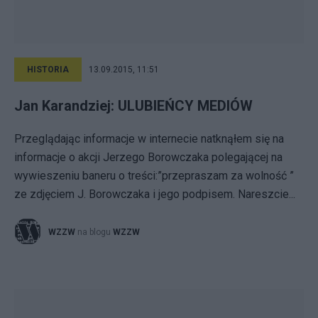
HISTORIA
13.09.2015, 11:51
Jan Karandziej: ULUBIEŃCY MEDIÓW
Przeglądając informacje w internecie natknąłem się na
informacje o akcji Jerzego Borowczaka polegającej na
wywieszeniu baneru o treści:”przepraszam za wolność ”
ze zdjęciem J. Borowczaka i jego podpisem. Nareszcie...
WZZW
na blogu
WZZW