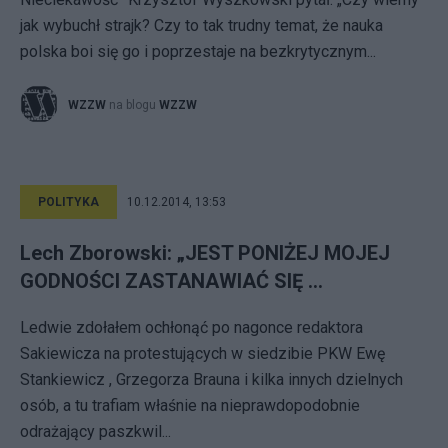
jak wybuchł strajk? Czy to tak trudny temat, że nauka
polska boi się go i poprzestaje na bezkrytycznym...
WZZW
na blogu
WZZW
POLITYKA
10.12.2014, 13:53
Lech Zborowski: „JEST PONIŻEJ MOJEJ
GODNOŚCI ZASTANAWIAĆ SIĘ ...
Ledwie zdołałem ochłonąć po nagonce redaktora
Sakiewicza na protestujących w siedzibie PKW Ewę
Stankiewicz , Grzegorza Brauna i kilka innych dzielnych
osób, a tu trafiam właśnie na nieprawdopodobnie
odrażający paszkwil...