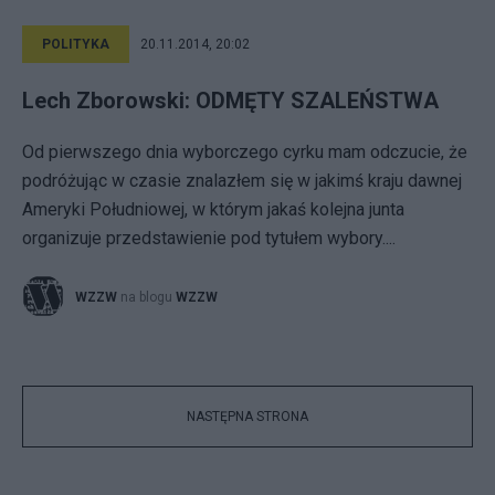
POLITYKA
20.11.2014, 20:02
Lech Zborowski: ODMĘTY SZALEŃSTWA
Od pierwszego dnia wyborczego cyrku mam odczucie, że
podróżując w czasie znalazłem się w jakimś kraju dawnej
Ameryki Południowej, w którym jakaś kolejna junta
organizuje przedstawienie pod tytułem wybory....
WZZW
na blogu
WZZW
NASTĘPNA STRONA