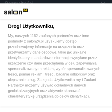
Rozmaitości
Technologie
Drogi Użytkowniku,
Sport
My, naszych 1162 zaufanych partnerów oraz inne
podmioty z salon24.pl uzyskujemy dostęp i
Społeczeństwo
przechowujemy informacje na urządzeniu oraz
przetwarzamy dane osobowe, takie jak unikalne
Kultura
identyfikatory, standardowe informacje wysyłane przez
urządzenie czy dane przeglądania w celu zapewniania
spersonalizowanych reklam, wybór spersonalizowanych
treści, pomiar reklam i treści, badanie odbiorców oraz
ulepszanie usług. Za zgodą Użytkownika my i Zaufani
X
Facebook
Instagram
Youtube
Partnerzy możemy używać dokładnych danych
geolokalizacyjnych oraz aktywnie skanować
charakterystykę urządzenia do celów identyfikacji.
Web Content Media sp. z o. o. © 2022
Ponieważ cenimy Twoją prywatność, prosimy o zgodę na
korzystanie z tych technologii poprzez kliknięcie