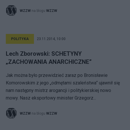
WZZW
na blogu
WZZW
POLITYKA
23.11.2014, 10:00
Lech Zborowski: SCHETYNY
„ZACHOWANIA ANARCHICZNE”
Jak można było przewidzieć zaraz po Bronisławie
Komorowskim z jego „odmętami szaleństwa” ujawnił się
nam następny mistrz arogancji i politykierskiej nowo
mowy. Nasz eksportowy minister Grzegorz...
WZZW
na blogu
WZZW