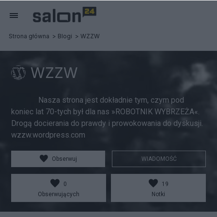
Strona główna
Blogi
WZZW
WZZW
Nasza strona jest dokładnie tym, czym pod
koniec lat 70-tych był dla nas »ROBOTNIK WYBRZEŻA«.
Drogą docierania do prawdy i prowokowania do dyskusji.
wzzw.wordpress.com
Obserwuj
WIADOMOŚĆ
0
19
Obserwujących
Notki