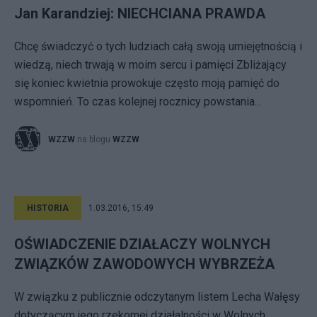
Jan Karandziej: NIECHCIANA PRAWDA
Chcę świadczyć o tych ludziach całą swoją umiejętnością i
wiedzą, niech trwają w moim sercu i pamięci Zbliżający
się koniec kwietnia prowokuje często moją pamięć do
wspomnień. To czas kolejnej rocznicy powstania...
WZZW
na blogu
WZZW
HISTORIA
1.03.2016, 15:49
OŚWIADCZENIE DZIAŁACZY WOLNYCH
ZWIĄZKÓW ZAWODOWYCH WYBRZEŻA
W związku z publicznie odczytanym listem Lecha Wałęsy
dotyczącym jego rzekomej działalności w Wolnych