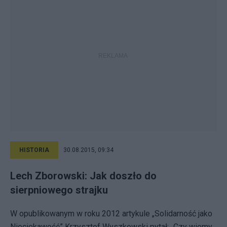
HISTORIA
30.08.2015, 09:34
Lech Zborowski: Jak doszło do
sierpniowego strajku
W opublikowanym w roku 2012 artykule „Solidarność jako
Nieciekawość” Krzysztof Wyszkowski pytał: „Czy wiemy