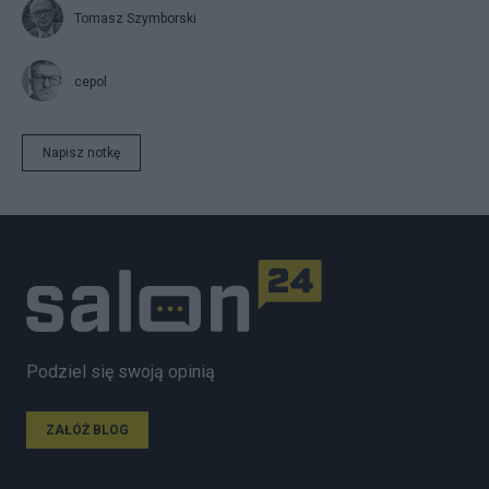
Tomasz Szymborski
cepol
Napisz notkę
Podziel się swoją opinią
ZAŁÓŻ BLOG