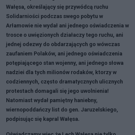
Wa
łę
sa, okre
ś
laj
ą
cy si
ę
przywódc
ą
ruchu
Solidarnio
ś
ci podczas swego pobytu w
Ar
ł
amowie nie wyda
ł
ani jednego o
ś
wiadczenia w
trosce o uwi
ę
zionych dzia
ł
aczy tego ruchu, ani
jednej odezwy do obdarzaj
ą
cych go wówczas
zaufaniem Polaków, ani jednego o
ś
wiadczenia
pot
ę
piaj
ą
cego stan wojenny, ani jednego s
ł
owa
nadziei dla tych milionów rodaków, ktorzy w
codziennych, cz
ę
sto dramatycznych ulicznych
protestach domagali si
ę
jego uwolnienia!
Natomiast wyda
ł
pami
ę
tny haniebny,
wiernopodda
ń
czy list do gen. Jaruzelskiego,
podpisuj
ą
c si
ę
kapral Wa
łę
sa.
O
ś
wiadczamy wi
ę
c,
ż
e Lech Wa
łę
sa nie tylko