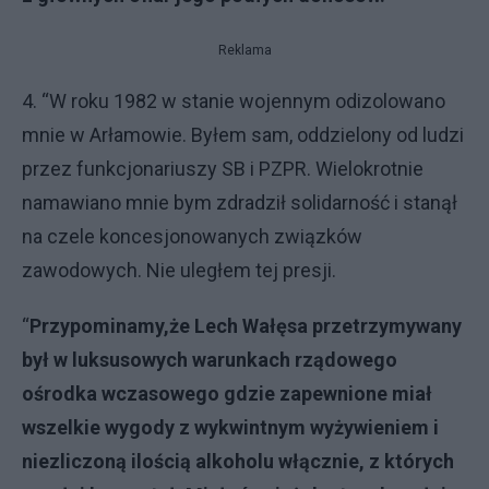
Reklama
4. “W roku 1982 w stanie wojennym odizolowano
mnie w Arłamowie. Byłem sam, oddzielony od ludzi
przez funkcjonariuszy SB i PZPR. Wielokrotnie
namawiano mnie bym zdradził solidarność i stanął
na czele koncesjonowanych związków
zawodowych. Nie uległem tej presji.
“
Przypominamy,
ż
e Lech Wa
łę
sa przetrzymywany
by
ł
w luksusowych warunkach rz
ą
dowego
o
ś
rodka wczasowego gdzie zapewnione mia
ł
wszelkie wygody z wykwintnym wy
ż
ywieniem i
niezliczon
ą
ilo
ś
ci
ą
alkoholu w
łą
cznie, z których