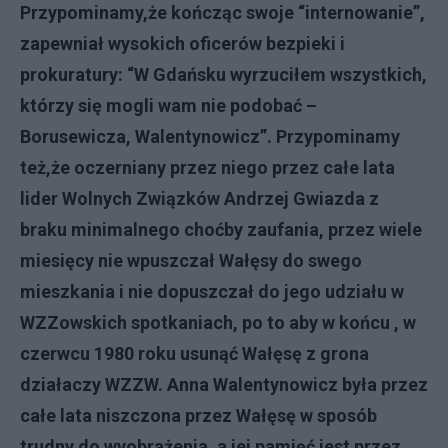
Przypominamy,
ż
e ko
ń
cz
ą
c swoje “internowanie”,
zapewnia
ł
wysokich oficerów bezpieki i
prokuratury: “W Gda
ń
sku wyrzuci
ł
em wszystkich,
którzy si
ę
mogli wam nie podoba
ć
–
Borusewicza, Walentynowicz”. Przypominamy
te
ż
,
ż
e oczerniany przez niego przez ca
ł
e lata
lider Wolnych Zwi
ą
zków Andrzej Gwiazda z
braku minimalnego cho
ć
by zaufania, przez wiele
miesi
ę
cy nie wpuszcza
ł
Wa
łę
sy do swego
mieszkania i nie dopuszcza
ł
do jego udzia
ł
u w
WZZowskich spotkaniach, po to aby w ko
ń
cu , w
czerwcu 1980 roku usun
ąć
Wa
łę
s
ę
z grona
dzia
ł
aczy WZZW. Anna Walentynowicz by
ł
a przez
ca
ł
e lata niszczona przez Wa
łę
s
ę
w sposób
trudny do wyobra
ż
enia, a jej pami
ęć
jest przez