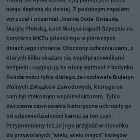
niego deptana do dzisiaj. Z podobnym zapa
ł
em
wyrzuca
ł
i oczernia
ł
Joann
ę
Duda-Gwiazd
ę
.
Maryl
ę
P
ł
o
ń
sk
ą
, Lech Wa
łę
sa napad
ł
fizycznie na
korytarzu MKZu gda
ń
skiego w pierwszych
dniach jego istnienia. Otoczony ochroniarzami, z
których kilku okaza
ł
o si
ę
wspó
ł
pracownikami
bezpieki i ci
ą
gn
ą
c j
ą
za w
ł
osy wyrzuci
ł
z budynku
Solidarno
ś
ci tylko dlatego,
ż
e rozdawa
ł
a Biuletyn
Wolnych Zwi
ą
zków Zawodowych, którego on
sam by
ł
rzekomym wspó
ł
redaktorem. Tylko
ówczesne zawirowania historyczne uchroni
ł
y go
od odpowiedzialno
ś
ci karnej za ten czyn.
Przypominamy te
ż
,
ż
e jego przyja
źń
w stosunku
do przywo
ł
anych “wielu, wielu innych” kolegów