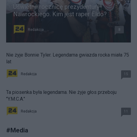
Uświetnił rocznicę prezydentury
Nawrockiego. Kim jest raper Eldo?
Redakcja
8
Nie żyje Bonnie Tyler. Legendarna gwiazda rocka miała 75
lat
Redakcja
15
Ta piosenka była legendarna. Nie żyje głos przeboju
"Y.M.C.A."
Redakcja
11
#
Media