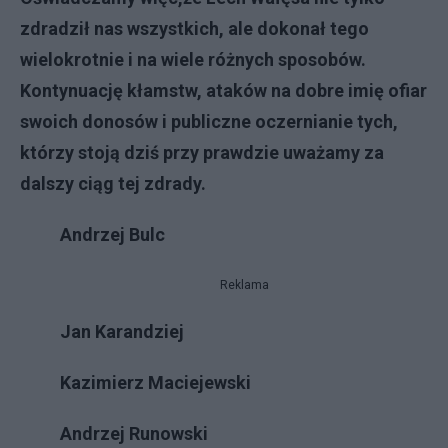
zdradzi
ł
nas wszystkich, ale dokona
ł
tego
wielokrotnie i na wiele ró
ż
nych sposobów.
Kontynuacj
ę
k
ł
amstw, ataków na dobre imi
ę
ofiar
swoich donosów i publiczne oczernianie tych,
którzy stoj
ą
dzi
ś
przy prawdzie uwa
ż
amy za
dalszy ci
ą
g tej zdrady.
Andrzej Bulc
Reklama
Jan Karandziej
Kazimierz Maciejewski
Andrzej Runowski