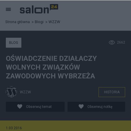
Strona główna
Blogi
WZZW
2662
BLOG
OŚWIADCZENIE DZIAŁACZY
WOLNYCH ZWIĄZKÓW
ZAWODOWYCH WYBRZEŻA
WZZW
HISTORIA
Obserwuj temat
Obserwuj notkę
1.03.2016