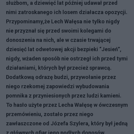
s
ł
u
ż
bom, a dziewi
ęć
lat pó
ź
niej udawa
ł
przed
nimi zatroskanego ich losem dzia
ł
acza opozycji.
Przypominamy,
ż
e Lech Wa
łę
sa nie tylko nigdy
nie przyzna
ł
si
ę
przed swoimi kolegami do
donoszenia na nich, ale w czasie trwaj
ą
cej
dziesi
ęć
lat odwetowej akcji bezpieki “Jesie
ń
”,
nigdy, w
ż
aden sposób nie ostrzeg
ł
ich przed tymi
dzia
ł
aniami, których by
ł
przecie
ż
sprawc
ą
.
Dodatkow
ą
odraz
ę
budzi, przywo
ł
anie przez
niego rzekomej zapowiedzi wybudowania
pomnika z przyniesionych przez ludzi kamieni.
To has
ł
o u
ż
yte przez Lecha Wa
łę
s
ę
w ówczesnym
przemówieniu, zosta
ł
o przez niego
zaw
ł
aszczone od Józefa Szylera, który by
ł
jedn
ą
z g
ł
ównych ofiar jego pod
ł
ych donosów.