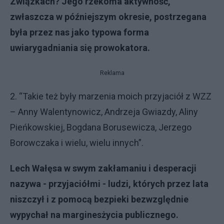
Zwi
ą
zkach? Jego rzekoma aktywno
ść
,
zw
ł
aszcza w pó
ź
niejszym okresie, postrzegana
by
ł
a przez nas jako typowa forma
uwiarygadniania si
ę
prowokatora.
Reklama
2. “Takie też były marzenia moich przyjaciół z WZZ
– Anny Walentynowicz, Andrzeja Gwiazdy, Aliny
Pieńkowskiej, Bogdana Borusewicza, Jerzego
Borowczaka i wielu, wielu innych”.
Lech Wa
łę
sa w swym zak
ł
amaniu i desperacji
nazywa - przyjació
ł
mi - ludzi, których przez lata
niszczy
ł
i z pomoc
ą
bezpieki bezwzgl
ę
dnie
wypycha
ł
na margines
ż
ycia publicznego.