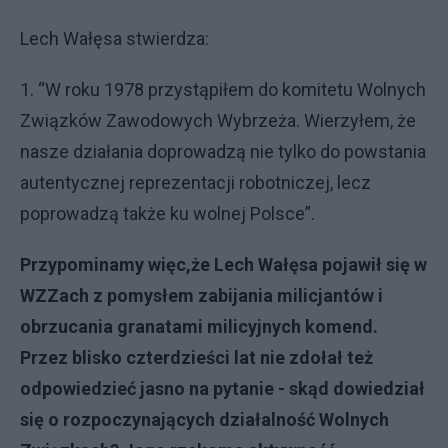
Lech Wałęsa stwierdza:
1. “W roku 1978 przystąpiłem do komitetu Wolnych
Związków Zawodowych Wybrzeża. Wierzyłem, że
nasze działania doprowadzą nie tylko do powstania
autentycznej reprezentacji robotniczej, lecz
poprowadzą także ku wolnej Polsce”.
Przypominamy wi
ę
c,
ż
e Lech Wa
łę
sa pojawi
ł
si
ę
w
WZZach z pomys
ł
em zabijania milicjantów i
obrzucania granatami milicyjnych komend.
Przez blisko czterdzie
ś
ci lat nie zdo
ł
a
ł
te
ż
odpowiedzie
ć
jasno na pytanie - sk
ą
d dowiedzia
ł
si
ę
o rozpoczynaj
ą
cych dzia
ł
alno
ść
Wolnych