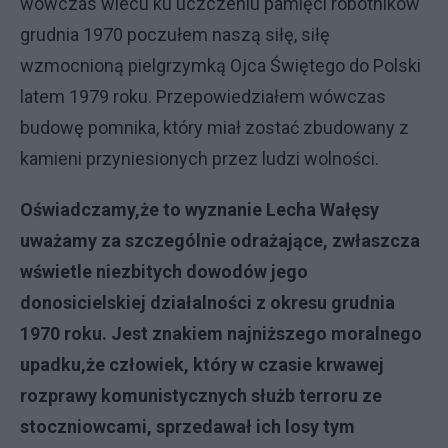
wówczas wiecu ku uczczeniu pamięci robotników
grudnia 1970 poczułem naszą siłę, siłę
wzmocnioną pielgrzymką Ojca Świętego do Polski
latem 1979 roku. Przepowiedziałem wówczas
budowę pomnika, który miał zostać zbudowany z
kamieni przyniesionych przez ludzi wolności.
O
ś
wiadczamy,
ż
e to wyznanie Lecha Wa
łę
sy
uwa
ż
amy za szczególnie odra
ż
aj
ą
ce, zw
ł
aszcza
w
ś
wietle niezbitych dowodów jego
donosicielskiej dzia
ł
alno
ś
ci z okresu grudnia
1970 roku. Jest znakiem najni
ż
szego moralnego
upadku,
ż
e cz
ł
owiek, który w czasie krwawej
rozprawy komunistycznych s
ł
u
ż
b terroru ze
stoczniowcami, sprzedawa
ł
ich losy tym