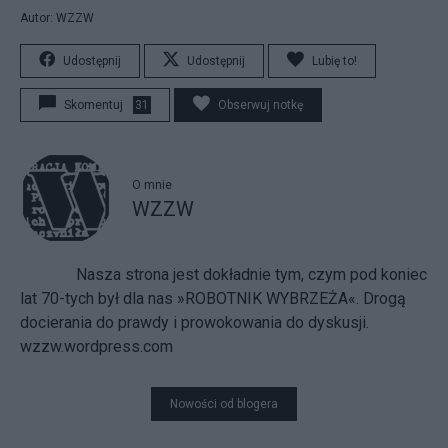
Autor: WZZW
Udostępnij
Udostępnij
Lubię to!
Skomentuj
31
Obserwuj notkę
O mnie
WZZW
Nasza strona jest dokładnie tym, czym pod koniec
lat 70-tych był dla nas »ROBOTNIK WYBRZEŻA«. Drogą
docierania do prawdy i prowokowania do dyskusji.
wzzw.wordpress.com
Nowości od blogera