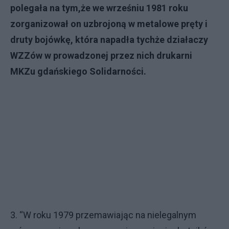
polega
ł
a na tym,
ż
e we wrze
ś
niu 1981 roku
zorganizowa
ł
on uzbrojon
ą
w metalowe pr
ę
ty i
druty bojówk
ę
, która napad
ł
a tych
ż
e dzia
ł
aczy
WZZów w prowadzonej przez nich drukarni
MKZu gda
ń
skiego Solidarno
ś
ci.
3. “W roku 1979 przemawiając na nielegalnym