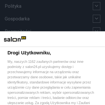
Polityka
Gospodarka
Rozmaitości
Technologie
Drogi Użytkowniku,
Sport
My, naszych 1162 zaufanych partnerów oraz inne
podmioty z salon24.pl uzyskujemy dostęp i
Społeczeństwo
przechowujemy informacje na urządzeniu oraz
przetwarzamy dane osobowe, takie jak unikalne
Kultura
identyfikatory, standardowe informacje wysyłane przez
urządzenie czy dane przeglądania w celu zapewniania
spersonalizowanych reklam, wybór spersonalizowanych
treści, pomiar reklam i treści, badanie odbiorców oraz
ulepszanie usług. Za zgodą Użytkownika my i Zaufani
X
Facebook
Instagram
Youtube