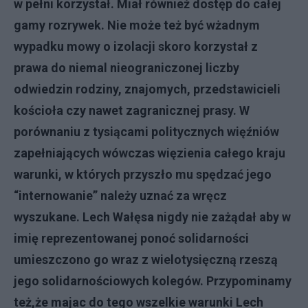
w pe
ł
ni korzysta
ł
. Mia
ł
równie
ż
dost
ę
p do ca
ł
ej
gamy rozrywek. Nie mo
ż
e te
ż
by
ć
w
ż
adnym
wypadku mowy o izolacji skoro korzysta
ł
z
prawa do niemal nieograniczonej liczby
odwiedzin rodziny, znajomych, przedstawicieli
ko
ś
cio
ł
a czy nawet zagranicznej prasy. W
porównaniu z tysi
ą
cami politycznych wi
ęź
niów
zape
ł
niaj
ą
cych wówczas wi
ę
zienia ca
ł
ego kraju
warunki, w których przysz
ł
o mu sp
ę
dza
ć
jego
“internowanie” nale
ż
y uzna
ć
za wr
ę
cz
wyszukane. Lech Wa
łę
sa nigdy nie za
żą
da
ł
aby w
imi
ę
reprezentowanej pono
ć
solidarno
ś
ci
umieszczono go wraz z wielotysi
ę
czn
ą
rzesz
ą
jego solidarno
ś
ciowych kolegów. Przypominamy
te
ż
,
ż
e majac do tego wszelkie warunki Lech