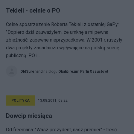
Tekieli - celnie o PO
Celne spostrzezenie Roberta Tekieli z ostatniej GaPy:
"Dopiero dziś zauważyłem, że umknęła mi pewna
zbieżność, zapewne nieprzypadkowa. W 2001 r. ruszyły
dwa projekty zasadniczo wpływające na polską scenę
publiczną. PO i...
OldSurehand
na blogu
Obalić reżim Partii Oszustów!
POLITYKA
13.08.2011, 08:22
Dowcip miesiąca
Od freemana: "Wasz prezydent, nasz premier" - treść