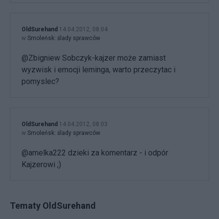
OldSurehand
14.04.2012, 08:04
w
Smoleńsk: ślady sprawców
@Zbigniew Sobczyk-kajzer może zamiast
wyzwisk i emocji leminga, warto przeczytac i
pomyslec?
OldSurehand
14.04.2012, 08:03
w
Smoleńsk: ślady sprawców
@amelka222 dzieki za komentarz - i odpór
Kajzerowi ;)
Tematy OldSurehand