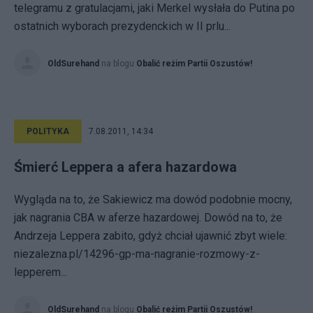
telegramu z gratulacjami, jaki Merkel wysłała do Putina po
ostatnich wyborach prezydenckich w II prlu...
OldSurehand
na blogu
Obalić reżim Partii Oszustów!
POLITYKA
7.08.2011, 14:34
Śmierć Leppera a afera hazardowa
Wygląda na to, że Sakiewicz ma dowód podobnie mocny,
jak nagrania CBA w aferze hazardowej. Dowód na to, że
Andrzeja Leppera zabito, gdyż chciał ujawnić zbyt wiele:
niezalezna.pl/14296-gp-ma-nagranie-rozmowy-z-
lepperem...
OldSurehand
na blogu
Obalić reżim Partii Oszustów!