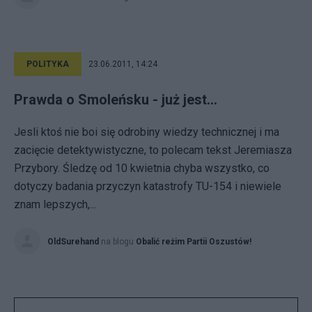
POLITYKA
23.06.2011, 14:24
Prawda o Smoleńsku - już jest...
Jesli ktoś nie boi się odrobiny wiedzy technicznej i ma
zacięcie detektywistyczne, to polecam tekst Jeremiasza
Przybory. Śledzę od 10 kwietnia chyba wszystko, co
dotyczy badania przyczyn katastrofy TU-154 i niewiele
znam lepszych,...
OldSurehand
na blogu
Obalić reżim Partii Oszustów!