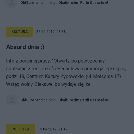
OldSurehand
na blogu
Obalić reżim Partii Oszustów!
KULTURA
22.10.2012, 08:38
Absurd dnia :)
Info z porannej prasy: "Otwarty, bo powszechny" -
spotkanie z red. Józefą Hennelową i promocja jej książki;
godz. 18, Centrum Kultury Żydowskiej (ul. Meiselsa 17).
Wstęp wolny. Ciekawe, bo wydaje się, że...
OldSurehand
na blogu
Obalić reżim Partii Oszustów!
POLITYKA
13.04.2012, 21:17