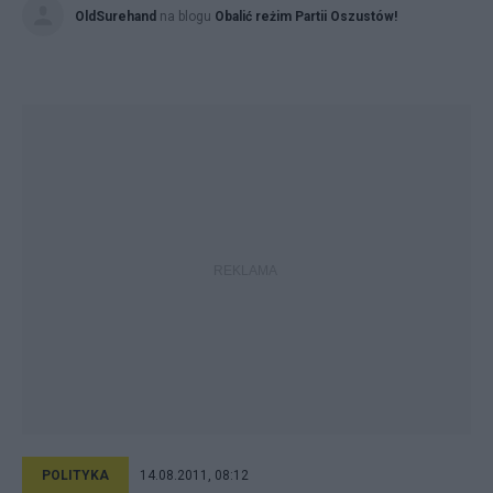
OldSurehand
na blogu
Obalić reżim Partii Oszustów!
POLITYKA
14.08.2011, 08:12