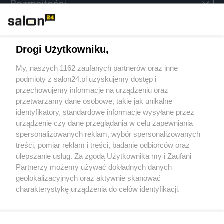
Rozmaitości
Technologie
Drogi Użytkowniku,
Sport
My, naszych 1162 zaufanych partnerów oraz inne
podmioty z salon24.pl uzyskujemy dostęp i
Społeczeństwo
przechowujemy informacje na urządzeniu oraz
przetwarzamy dane osobowe, takie jak unikalne
Kultura
identyfikatory, standardowe informacje wysyłane przez
urządzenie czy dane przeglądania w celu zapewniania
spersonalizowanych reklam, wybór spersonalizowanych
treści, pomiar reklam i treści, badanie odbiorców oraz
ulepszanie usług. Za zgodą Użytkownika my i Zaufani
X
Facebook
Instagram
Youtube
Partnerzy możemy używać dokładnych danych
geolokalizacyjnych oraz aktywnie skanować
charakterystykę urządzenia do celów identyfikacji.
Web Content Media sp. z o. o. © 2022
Ponieważ cenimy Twoją prywatność, prosimy o zgodę na
korzystanie z tych technologii poprzez kliknięcie
„Akceptuję”. Zgoda jest dobrowolna i zawsze możesz ją