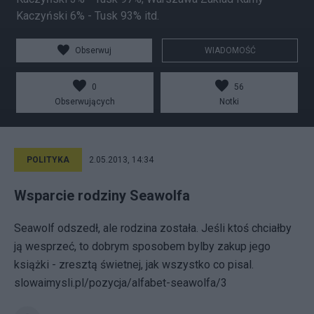
Kaczyński 6% - Tusk 93% itd.
Obserwuj
WIADOMOŚĆ
0
56
Obserwujących
Notki
POLITYKA
2.05.2013, 14:34
Wsparcie rodziny Seawolfa
Seawolf odszedł, ale rodzina została. Jeśli ktoś chciałby
ją wesprzeć, to dobrym sposobem bylby zakup jego
książki - zresztą świetnej, jak wszystko co pisal.
slowaimysli.pl/pozycja/alfabet-seawolfa/3