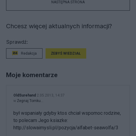
NASTĘPNA STRONA
Chcesz więcej aktualnych informacji?
Sprawdź:
Redakcja
ŻEBYŚ WIEDZIAŁ
Moje komentarze
OldSurehand
2.05.2013, 14:37
w
Żegnaj Tomku...
był wspaniały gdyby ktos chciał wspomoc rodzine,
to polecam Jego ksiazke:
http://slowaimysli.pl/pozycja/alfabet-seawolfa/3