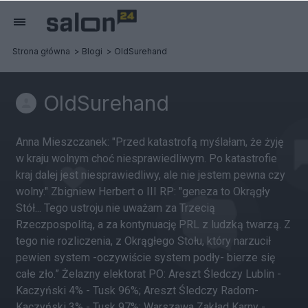
Strona główna
Blogi
OldSurehand
OldSurehand
Anna Mieszczanek: "Przed katastrofą myślałam, że żyję
w kraju wolnym choć niesprawiedliwym. Po katastrofie
kraj dalej jest niesprawiedliwy, ale nie jestem pewna czy
wolny." Zbigniew Herbert o III RP: "geneza to Okrągły
Stół... Tego ustroju nie uważam za Trzecią
Rzeczpospolitą, a za kontynuację PRL z ludzką twarzą. Z
tego nie rozliczenia, z Okrągłego Stołu, który narzucił
pewien system -oczywiście system podły- bierze się
całe zło.” Żelazny elektorat PO: Areszt Śledczy Lublin -
Kaczyński 4% - Tusk 96%; Areszt Śledczy Radom-
Kaczyński 3% - Tusk 97%; Warszawa Zakład Karny -