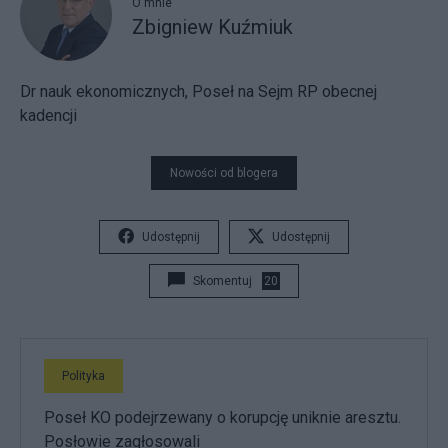
O mnie
Zbigniew Kuźmiuk
Dr nauk ekonomicznych, Poseł na Sejm RP obecnej
kadencji
Nowości od blogera
Udostępnij
Udostępnij
Skomentuj
20
Polityka
Poseł KO podejrzewany o korupcję uniknie aresztu.
Posłowie zagłosowali