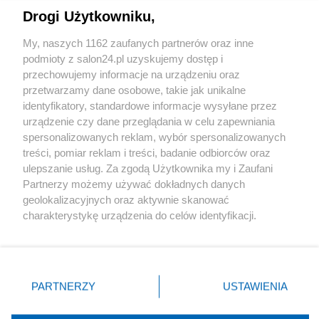
Drogi Użytkowniku,
Sport
My, naszych 1162 zaufanych partnerów oraz inne
podmioty z salon24.pl uzyskujemy dostęp i
Społeczeństwo
przechowujemy informacje na urządzeniu oraz
przetwarzamy dane osobowe, takie jak unikalne
Kultura
identyfikatory, standardowe informacje wysyłane przez
urządzenie czy dane przeglądania w celu zapewniania
spersonalizowanych reklam, wybór spersonalizowanych
treści, pomiar reklam i treści, badanie odbiorców oraz
ulepszanie usług. Za zgodą Użytkownika my i Zaufani
X
Facebook
Instagram
Youtube
Partnerzy możemy używać dokładnych danych
geolokalizacyjnych oraz aktywnie skanować
charakterystykę urządzenia do celów identyfikacji.
Web Content Media sp. z o. o. © 2022
Ponieważ cenimy Twoją prywatność, prosimy o zgodę na
korzystanie z tych technologii poprzez kliknięcie
„Akceptuję”. Zgoda jest dobrowolna i zawsze możesz ją
Pomoc
O nas
Praca
Reklama
Kontakt
zmienić/wycofać klikając przycisk ustawień prywatności
PARTNERZY
USTAWIENIA
znajdujący się w lewym dolnym rogu strony
. Niektóre
rodzaje przetwarzania danych nie wymagają zgody