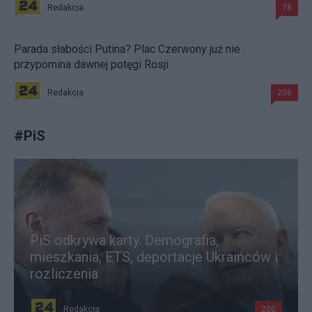
Redakcja
78
Parada słabości Putina? Plac Czerwony już nie
przypomina dawnej potęgi Rosji
Redakcja
206
#
PiS
PiS odkrywa karty. Demografia,
mieszkania, ETS, deportacje Ukraińców i
rozliczenia
Redakcja
200