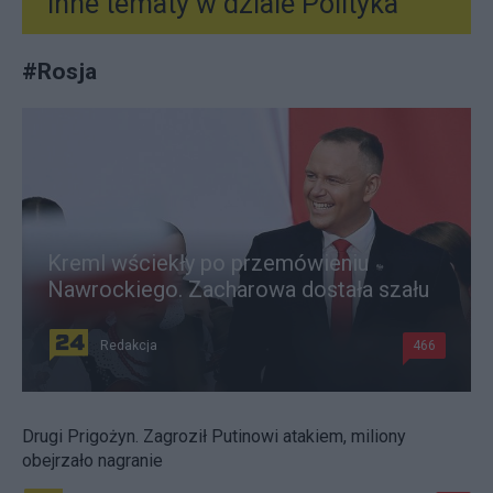
Inne tematy w dziale
Polityka
#
Rosja
Kreml wściekły po przemówieniu
Nawrockiego. Zacharowa dostała szału
Redakcja
466
Drugi Prigożyn. Zagroził Putinowi atakiem, miliony
obejrzało nagranie