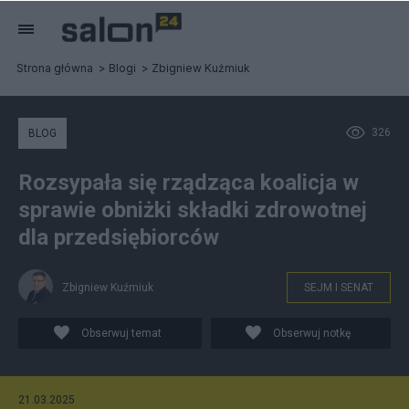
Strona główna
Blogi
Zbigniew Kuźmiuk
326
BLOG
Rozsypała się rządząca koalicja w
sprawie obniżki składki zdrowotnej
dla przedsiębiorców
Zbigniew Kuźmiuk
SEJM I SENAT
Obserwuj temat
Obserwuj notkę
21.03.2025