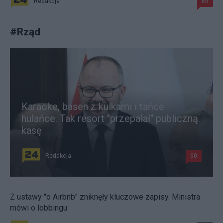
Redakcja
85
#
Rząd
Karaoke, basen z kulkami i tańce
hulańce. Tak resort "przepalał" publiczną
kasę
Redakcja
60
Z ustawy "o Airbnb" zniknęły kluczowe zapisy. Ministra
mówi o lobbingu