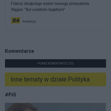
Fidesz zbojkotuje wybór nowego prezydenta
Węgier. "Był ostatnim legalnym"
Redakcja
Komentarze
POKAŻ KOMENTARZE (25)
Inne tematy w dziale
Polityka
#
PiS