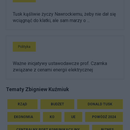
Tusk kąśliwie życzy Nawrockiemu, żeby nie dał się
wciągnąć do klatki, ale sam marzy o ...
Polityka
Ważne inicjatywy ustawodawcze prof. Czarnka
związane z cenami energii elektrycznej
Tematy Zbigniew Kuźmiuk
RZĄD
BUDŻET
DONALD TUSK
EKONOMIA
KO
UE
POWÓDŹ 2024
CENTRALNY PORT KOMUNIKACYJNY
BIZNES