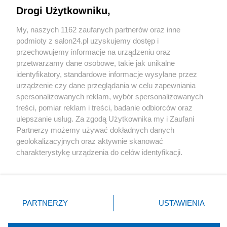
Drogi Użytkowniku,
Sport
My, naszych 1162 zaufanych partnerów oraz inne
podmioty z salon24.pl uzyskujemy dostęp i
Społeczeństwo
przechowujemy informacje na urządzeniu oraz
przetwarzamy dane osobowe, takie jak unikalne
Kultura
identyfikatory, standardowe informacje wysyłane przez
urządzenie czy dane przeglądania w celu zapewniania
spersonalizowanych reklam, wybór spersonalizowanych
treści, pomiar reklam i treści, badanie odbiorców oraz
ulepszanie usług. Za zgodą Użytkownika my i Zaufani
X
Facebook
Instagram
Youtube
Partnerzy możemy używać dokładnych danych
geolokalizacyjnych oraz aktywnie skanować
charakterystykę urządzenia do celów identyfikacji.
Web Content Media sp. z o. o. © 2022
Ponieważ cenimy Twoją prywatność, prosimy o zgodę na
korzystanie z tych technologii poprzez kliknięcie
„Akceptuję”. Zgoda jest dobrowolna i zawsze możesz ją
Pomoc
O nas
Praca
Reklama
Kontakt
zmienić/wycofać klikając przycisk ustawień prywatności
PARTNERZY
USTAWIENIA
znajdujący się w lewym dolnym rogu strony
. Niektóre
rodzaje przetwarzania danych nie wymagają zgody