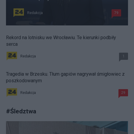
Redakcja
79
Rekord na lotnisku we Wrocławiu. Te kierunki podbiły
serca
Redakcja
1
Tragedia w Brzesku. Tłum gapiów nagrywał śmigłowiec z
poszkodowanym
Redakcja
29
#
Śledztwa