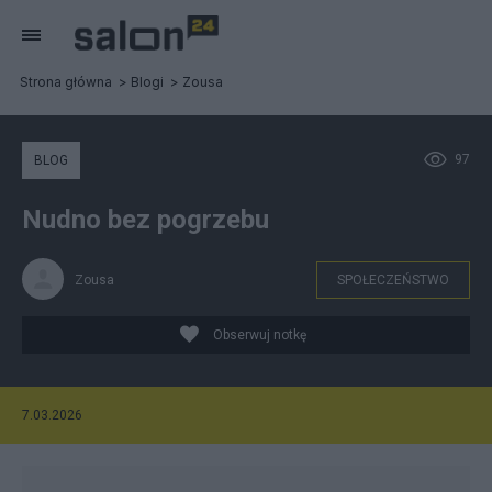
Strona główna
Blogi
Zousa
97
BLOG
Nudno bez pogrzebu
Zousa
SPOŁECZEŃSTWO
Obserwuj notkę
7.03.2026