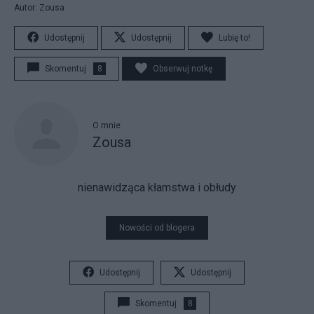
Autor: Zousa
Udostępnij
Udostępnij
Lubię to!
Skomentuj
8
Obserwuj notkę
O mnie
Zousa
nienawidząca kłamstwa i obłudy
Nowości od blogera
Udostępnij
Udostępnij
Skomentuj
8