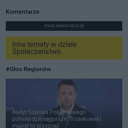
Komentarze
POKAŻ KOMENTARZE (8)
Inne tematy w dziale
Społeczeństwo
#
Głos Regionów
Audyt Szpitala Południowego
potwierdził najgorsze. Trzaskowski
musiał to przyznać