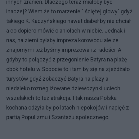
innych zranień. Dlaczego teraz miałoby być
inaczej? Wiem że to marzenie " ściętej głowy" gdyż
takiego K. Kaczyńskiego nawet diabeł by nie chciał
a co dopiero mówić o aniołach w niebie. Jednak i
nas, na ziemi byłaby impreza korowodu ale ze
znajomymi też byśmy imprezowali z radości. A
gdyby to połączyć z przegonienie Batyra na plażę
obok hotelu w Sopocie to i tam by się na zjeżdżało
turystów gdyź zobaczyć Batyra na plaży a
niedaleko roznegliżowane dziewczynki uciech
wszelakich to też atrakcja. I tak nasza Polska
kochana odżyła by po latach niepokojów i napięć z
partią Populizmu i Szantażu społecznego.