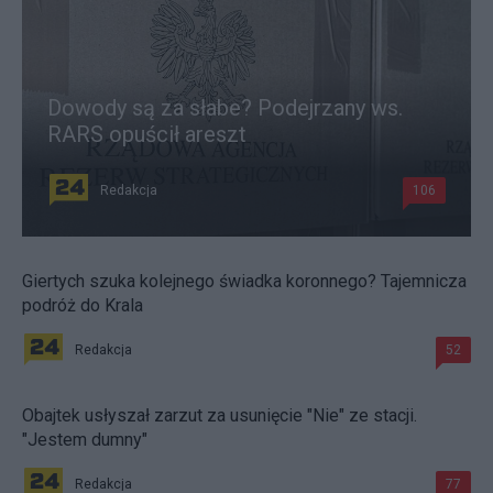
Dowody są za słabe? Podejrzany ws.
RARS opuścił areszt
Redakcja
106
Giertych szuka kolejnego świadka koronnego? Tajemnicza
podróż do Krala
Redakcja
52
Obajtek usłyszał zarzut za usunięcie "Nie" ze stacji.
"Jestem dumny"
Redakcja
77