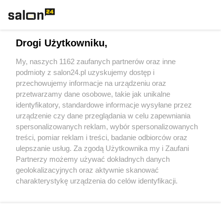
Technologie
Drogi Użytkowniku,
Sport
My, naszych 1162 zaufanych partnerów oraz inne
podmioty z salon24.pl uzyskujemy dostęp i
Społeczeństwo
przechowujemy informacje na urządzeniu oraz
przetwarzamy dane osobowe, takie jak unikalne
Kultura
identyfikatory, standardowe informacje wysyłane przez
urządzenie czy dane przeglądania w celu zapewniania
spersonalizowanych reklam, wybór spersonalizowanych
treści, pomiar reklam i treści, badanie odbiorców oraz
ulepszanie usług. Za zgodą Użytkownika my i Zaufani
X
Facebook
Instagram
Youtube
Partnerzy możemy używać dokładnych danych
geolokalizacyjnych oraz aktywnie skanować
charakterystykę urządzenia do celów identyfikacji.
Web Content Media sp. z o. o. © 2022
Ponieważ cenimy Twoją prywatność, prosimy o zgodę na
korzystanie z tych technologii poprzez kliknięcie
„Akceptuję”. Zgoda jest dobrowolna i zawsze możesz ją
Pomoc
O nas
Praca
Reklama
Kontakt