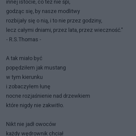
innej istocie, co też nie śpi,
godząc się, by nasze modlitwy
rozbijały się o nią, i to nie przez godziny,
lecz całymi dniami, przez lata, przez wieczność."
- R.S.Thomas -
A tak miało być
popędziłem jak mustang
w tym kierunku
i zobaczyłem łunę
nocne rozjaśnienie nad drzewkiem
które nigdy nie zakwitło.
Nikt nie jadł owoców
każdy wędrownik chciał