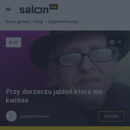
Strona główna
Blogi
ZygmuntPrusiński
30
BLOG
Przy dorzeczu jabłoń która nie
kwitnie
ZygmuntPrusiński
KULTURA
autor Zygmunt jan Prusiński