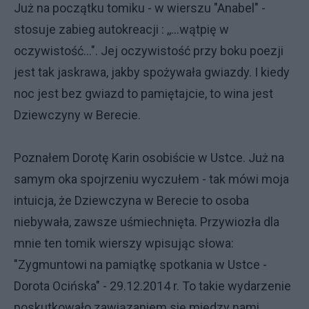
Już na początku tomiku - w wierszu "Anabel" -
stosuje zabieg autokreacji : ,,...wątpię w
oczywistość...". Jej oczywistość przy boku poezji
jest tak jaskrawa, jakby spożywała gwiazdy. I kiedy
noc jest bez gwiazd to pamiętajcie, to wina jest
Dziewczyny w Berecie.
Poznałem Dorotę Karin osobiście w Ustce. Już na
samym oka spojrzeniu wyczułem - tak mówi moja
intuicja, że Dziewczyna w Berecie to osoba
niebywała, zawsze uśmiechnięta. Przywiozła dla
mnie ten tomik wierszy wpisując słowa:
"Zygmuntowi na pamiątkę spotkania w Ustce -
Dorota Ocińska" - 29.12.2014 r. To takie wydarzenie
poskutkowało zawiązaniem się między nami