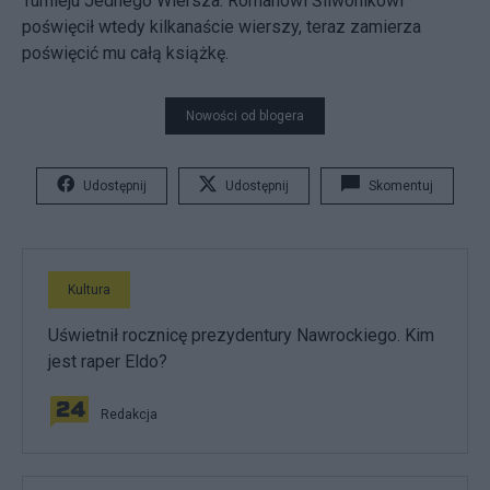
Turnieju Jednego Wiersza. Romanowi Śliwonikowi
poświęcił wtedy kilkanaście wierszy, teraz zamierza
poświęcić mu całą książkę.
Nowości od blogera
Udostępnij
Udostępnij
Skomentuj
Kultura
Uświetnił rocznicę prezydentury Nawrockiego. Kim
jest raper Eldo?
Redakcja