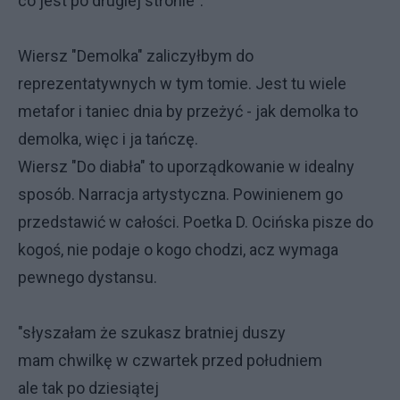
co jest po drugiej stronie".
Wiersz "Demolka" zaliczyłbym do
reprezentatywnych w tym tomie. Jest tu wiele
metafor i taniec dnia by przeżyć - jak demolka to
demolka, więc i ja tańczę.
Wiersz "Do diabła" to uporządkowanie w idealny
sposób. Narracja artystyczna. Powinienem go
przedstawić w całości. Poetka D. Ocińska pisze do
kogoś, nie podaje o kogo chodzi, acz wymaga
pewnego dystansu.
"słyszałam że szukasz bratniej duszy
mam chwilkę w czwartek przed południem
ale tak po dziesiątej