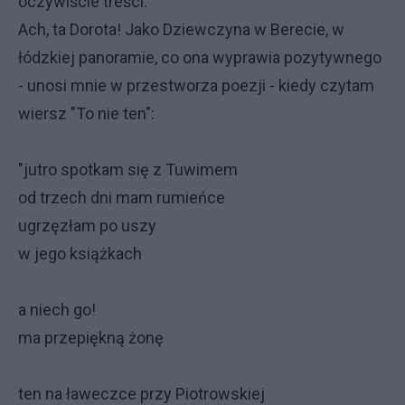
oczywiście treści.
Ach, ta Dorota! Jako Dziewczyna w Berecie, w
łódzkiej panoramie, co ona wyprawia pozytywnego
- unosi mnie w przestworza poezji - kiedy czytam
wiersz "To nie ten":
"jutro spotkam się z Tuwimem
od trzech dni mam rumieńce
ugrzęzłam po uszy
w jego książkach
a niech go!
ma przepiękną żonę
ten na ławeczce przy Piotrowskiej