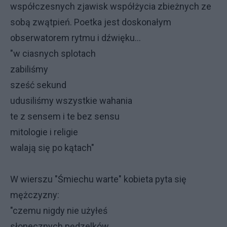
współczesnych zjawisk współżycia zbieżnych ze
sobą zwątpień. Poetka jest doskonałym
obserwatorem rytmu i dźwięku...
"w ciasnych splotach
zabiliśmy
sześć sekund
udusiliśmy wszystkie wahania
te z sensem i te bez sensu
mitologie i religie
walają się po kątach"
W wierszu "Śmiechu warte" kobieta pyta się
mężczyzny:
"czemu nigdy nie użyłeś
słonecznych pędzelków