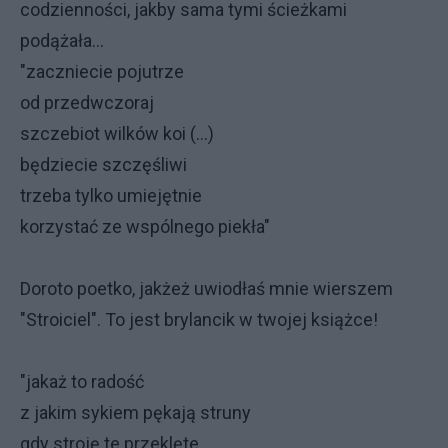
codzienności, jakby sama tymi ścieżkami
podążała...
"zaczniecie pojutrze
od przedwczoraj
szczebiot wilków koi (...)
będziecie szczęśliwi
trzeba tylko umiejętnie
korzystać ze wspólnego piekła"
Doroto poetko, jakżeż uwiodłaś mnie wierszem
"Stroiciel". To jest brylancik w twojej książce!
"jakaż to radość
z jakim sykiem pękają struny
gdy stroję te przeklęte