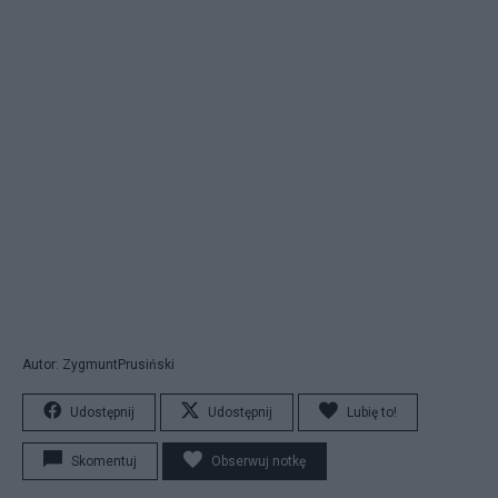
Autor: ZygmuntPrusiński
Udostępnij
Udostępnij
Lubię to!
Skomentuj
Obserwuj notkę