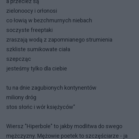
a przecież są
zielonoocy i orłonosi
co łowią w bezchmurnych niebach
soczyste freeptaki
zraszają wodą z zapomnianego strumienia
szkliste sumikowate ciała
szepcząc
jesteśmy tylko dla ciebie
tu na dnie zagubionych kontynentów
miliony dróg
stos słońc i wór księżyców"
Wiersz "Hiperbole" to jakby modlitwa do swego
mężczyzny. Mężowie poetek to szczęściarze - ja