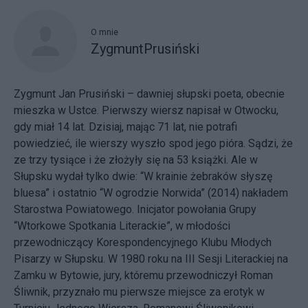
O mnie
ZygmuntPrusiński
Zygmunt Jan Prusiński – dawniej słupski poeta, obecnie
mieszka w Ustce. Pierwszy wiersz napisał w Otwocku,
gdy miał 14 lat. Dzisiaj, mając 71 lat, nie potrafi
powiedzieć, ile wierszy wyszło spod jego pióra. Sądzi, że
ze trzy tysiące i że złożyły się na 53 książki. Ale w
Słupsku wydał tylko dwie: “W krainie żebraków słyszę
bluesa” i ostatnio “W ogrodzie Norwida” (2014) nakładem
Starostwa Powiatowego. Inicjator powołania Grupy
“Wtorkowe Spotkania Literackie”, w młodości
przewodniczący Korespondencyjnego Klubu Młodych
Pisarzy w Słupsku. W 1980 roku na III Sesji Literackiej na
Zamku w Bytowie, jury, któremu przewodniczył Roman
Śliwnik, przyznało mu pierwsze miejsce za erotyk w