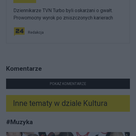
Dziennikarze TVN Turbo byli oskarżani o gwałt.
Prowomocny wyrok po zniszczonych karierach
Redakcja
Komentarze
POKAŻ KOMENTARZE
Inne tematy w dziale
Kultura
#
Muzyka