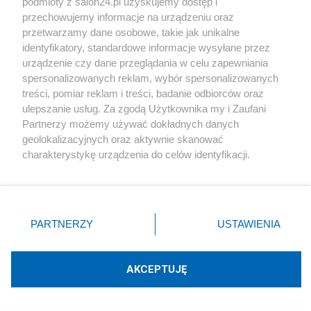
podmioty z salon24.pl uzyskujemy dostęp i
Redakcja
11
przechowujemy informacje na urządzeniu oraz
przetwarzamy dane osobowe, takie jak unikalne
identyfikatory, standardowe informacje wysyłane przez
#
Media
urządzenie czy dane przeglądania w celu zapewniania
spersonalizowanych reklam, wybór spersonalizowanych
treści, pomiar reklam i treści, badanie odbiorców oraz
ulepszanie usług. Za zgodą Użytkownika my i Zaufani
Partnerzy możemy używać dokładnych danych
geolokalizacyjnych oraz aktywnie skanować
charakterystykę urządzenia do celów identyfikacji.
Ponieważ cenimy Twoją prywatność, prosimy o zgodę na
Nie żyje Andrzej Morozowski. TVN24
korzystanie z tych technologii poprzez kliknięcie
żegna dziennikarza
„Akceptuję”. Zgoda jest dobrowolna i zawsze możesz ją
zmienić/wycofać klikając przycisk ustawień prywatności
PARTNERZY
USTAWIENIA
Redakcja
127
znajdujący się w lewym dolnym rogu strony
. Niektóre
rodzaje przetwarzania danych nie wymagają zgody
użytkownika, ale masz prawo sprzeciwić się takiemu
AKCEPTUJĘ
przetwarzaniu. Preferencje będą miały zastosowania tylko
Dziennikarze TVN Turbo byli oskarżani o gwałt.
na tej witrynie.
Prowomocny wyrok po zniszczonych karierach