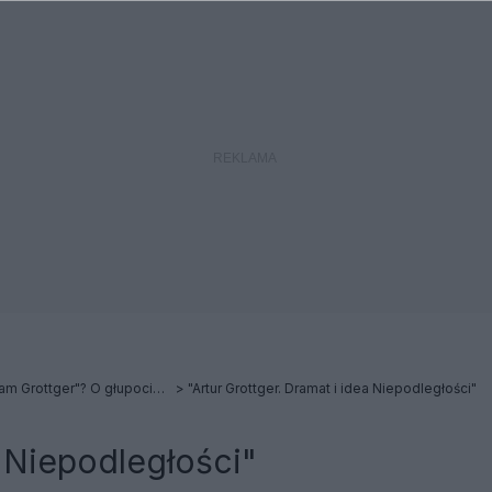
Artur Grottger czy "jakiś tam Grottger"? O głupocie młodzieży i Powstaniu Styczniowym
"Artur Grottger. Dramat i idea Niepodległości"
a Niepodległości"