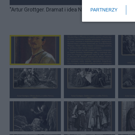
"Artur Grottger. Dramat i idea Niepodległości"; wyst
PARTNERZY