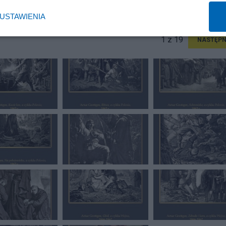
awa z mat. z domeny publicznej: polona.pl
USTAWIENIA
1 z 19
NASTĘPN