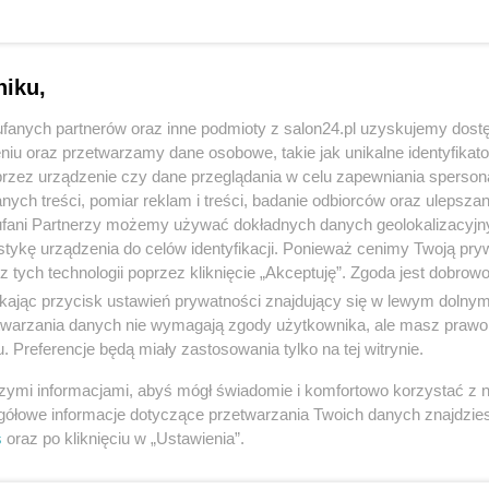
niku,
fanych partnerów oraz inne podmioty z salon24.pl uzyskujemy dost
niu oraz przetwarzamy dane osobowe, takie jak unikalne identyfikat
przez urządzenie czy dane przeglądania w celu zapewniania sperson
ych treści, pomiar reklam i treści, badanie odbiorców oraz ulepszan
fani Partnerzy możemy używać dokładnych danych geolokalizacyjn
tykę urządzenia do celów identyfikacji. Ponieważ cenimy Twoją pry
z tych technologii poprzez kliknięcie „Akceptuję”. Zgoda jest dobro
ikając przycisk ustawień prywatności znajdujący się w lewym dolny
etwarzania danych nie wymagają zgody użytkownika, ale masz prawo 
. Preferencje będą miały zastosowania tylko na tej witrynie.
szymi informacjami, abyś mógł świadomie i komfortowo korzystać z
gółowe informacje dotyczące przetwarzania Twoich danych znajdzi
s
oraz po kliknięciu w „Ustawienia”.