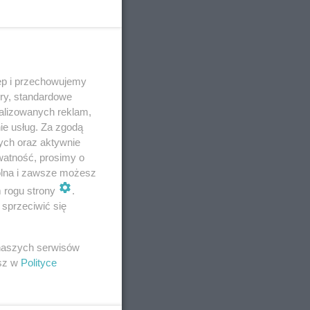
ęp i przechowujemy
ory, standardowe
alizowanych reklam,
ie usług. Za zgodą
ych oraz aktywnie
watność, prosimy o
wolna i zawsze możesz
m rogu strony
.
sprzeciwić się
 naszych serwisów
esz w
Polityce