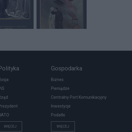
Polityka
Gospodarka
Rosja
Biznes
PiS
Pieniądze
Rząd
Centralny Port Komunikacyjny
Prezydent
Inwestycje
NATO
Podatki
WIĘCEJ
WIĘCEJ