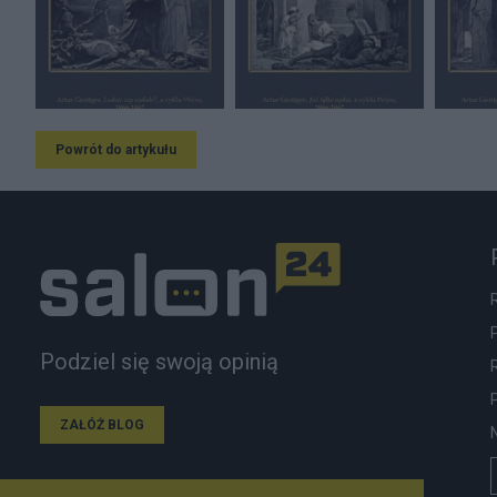
Powrót do artykułu
Podziel się swoją opinią
ZAŁÓŻ BLOG