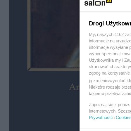
Drogi Użytkow
My, naszych 1162 zau
informacje na urządze
informacje wysyłane 
wybór spersonalizowan
Użytkownika my i Zau
skanować charakterys
zgodę na korzystanie 
ją zmienić/wycofać kl
Niektóre rodzaje prz
takiemu przetwarzaniu
Zapoznaj się z poniż
internetowych. Szcze
Prywatności
i
Cookie