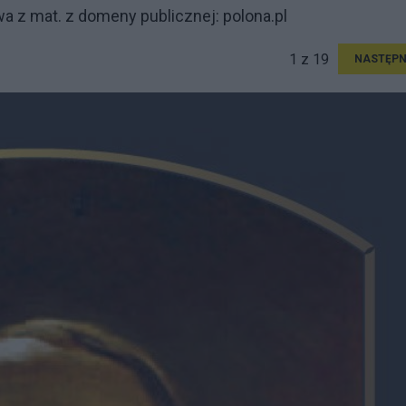
awa z mat. z domeny publicznej: polona.pl
1 z 19
NASTĘPN