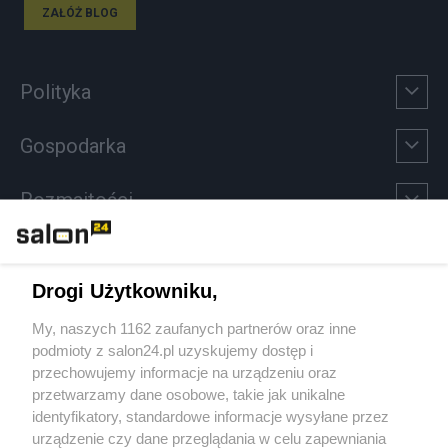
ZAŁÓŻ BLOG
Polityka
Gospodarka
Rozmaitości
Technologie
Drogi Użytkowniku,
Sport
My, naszych 1162 zaufanych partnerów oraz inne
podmioty z salon24.pl uzyskujemy dostęp i
Społeczeństwo
przechowujemy informacje na urządzeniu oraz
przetwarzamy dane osobowe, takie jak unikalne
Kultura
identyfikatory, standardowe informacje wysyłane przez
urządzenie czy dane przeglądania w celu zapewniania