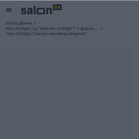
Strona główna
Artur Grottger czy "jakiś tam Grottger"? O głupocie młodzieży i Powstaniu Styczniowym
"Artur Grottger. Dramat i idea Niepodległości"