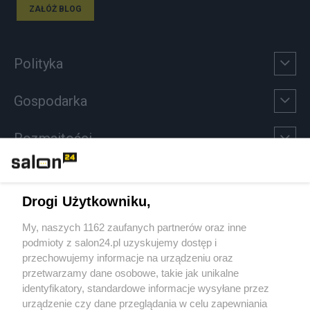
ZAŁÓŻ BLOG
Polityka
Gospodarka
Rozmaitości
Technologie
Drogi Użytkowniku,
Sport
My, naszych 1162 zaufanych partnerów oraz inne
podmioty z salon24.pl uzyskujemy dostęp i
Społeczeństwo
przechowujemy informacje na urządzeniu oraz
przetwarzamy dane osobowe, takie jak unikalne
Kultura
identyfikatory, standardowe informacje wysyłane przez
urządzenie czy dane przeglądania w celu zapewniania