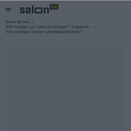
Strona główna
Artur Grottger czy "jakiś tam Grottger"? O głupocie młodzieży i Powstaniu Styczniowym
"Artur Grottger. Dramat i idea Niepodległości"