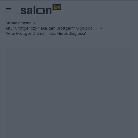
Strona główna
Artur Grottger czy "jakiś tam Grottger"? O głupocie młodzieży i Powstaniu Styczniowym
"Artur Grottger. Dramat i idea Niepodległości"