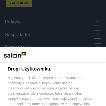
ZAŁÓŻ BLOG
Polityka
Gospodarka
Rozmaitości
Technologie
Drogi Użytkowniku,
Sport
My, naszych 1162 zaufanych partnerów oraz inne
podmioty z salon24.pl uzyskujemy dostęp i
Społeczeństwo
przechowujemy informacje na urządzeniu oraz
przetwarzamy dane osobowe, takie jak unikalne
Kultura
identyfikatory, standardowe informacje wysyłane przez
urządzenie czy dane przeglądania w celu zapewniania