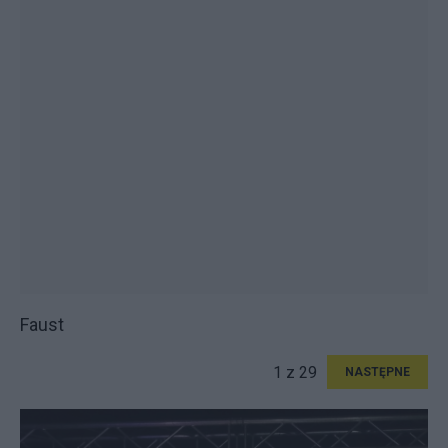
Faust
1 z 29
NASTĘPNE