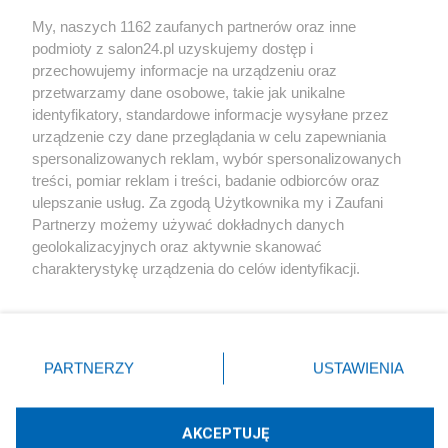
Sport
My, naszych 1162 zaufanych partnerów oraz inne
podmioty z salon24.pl uzyskujemy dostęp i
Społeczeństwo
przechowujemy informacje na urządzeniu oraz
przetwarzamy dane osobowe, takie jak unikalne
Kultura
identyfikatory, standardowe informacje wysyłane przez
urządzenie czy dane przeglądania w celu zapewniania
spersonalizowanych reklam, wybór spersonalizowanych
treści, pomiar reklam i treści, badanie odbiorców oraz
ulepszanie usług. Za zgodą Użytkownika my i Zaufani
X
Facebook
Instagram
Youtube
Partnerzy możemy używać dokładnych danych
geolokalizacyjnych oraz aktywnie skanować
charakterystykę urządzenia do celów identyfikacji.
Web Content Media sp. z o. o. © 2022
Ponieważ cenimy Twoją prywatność, prosimy o zgodę na
korzystanie z tych technologii poprzez kliknięcie
„Akceptuję”. Zgoda jest dobrowolna i zawsze możesz ją
Pomoc
O nas
Praca
Reklama
Kontakt
zmienić/wycofać klikając przycisk ustawień prywatności
PARTNERZY
USTAWIENIA
znajdujący się w lewym dolnym rogu strony
. Niektóre
rodzaje przetwarzania danych nie wymagają zgody
użytkownika, ale masz prawo sprzeciwić się takiemu
AKCEPTUJĘ
przetwarzaniu. Preferencje będą miały zastosowania tylko