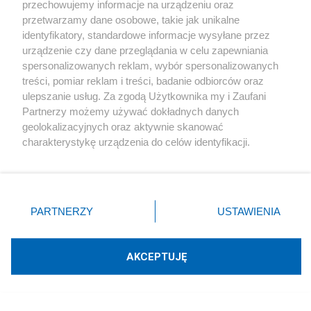
przechowujemy informacje na urządzeniu oraz
przetwarzamy dane osobowe, takie jak unikalne
Rozmaitości
identyfikatory, standardowe informacje wysyłane przez
urządzenie czy dane przeglądania w celu zapewniania
spersonalizowanych reklam, wybór spersonalizowanych
Technologie
treści, pomiar reklam i treści, badanie odbiorców oraz
ulepszanie usług. Za zgodą Użytkownika my i Zaufani
Sport
Partnerzy możemy używać dokładnych danych
geolokalizacyjnych oraz aktywnie skanować
Społeczeństwo
charakterystykę urządzenia do celów identyfikacji.
Ponieważ cenimy Twoją prywatność, prosimy o zgodę na
korzystanie z tych technologii poprzez kliknięcie
Kultura
„Akceptuję”. Zgoda jest dobrowolna i zawsze możesz ją
zmienić/wycofać klikając przycisk ustawień prywatności
PARTNERZY
USTAWIENIA
znajdujący się w lewym dolnym rogu strony
. Niektóre
rodzaje przetwarzania danych nie wymagają zgody
X
Facebook
Instagram
Youtube
użytkownika, ale masz prawo sprzeciwić się takiemu
AKCEPTUJĘ
przetwarzaniu. Preferencje będą miały zastosowania tylko
na tej witrynie.
Web Content Media sp. z o. o. © 2022
Zapoznaj się z poniższymi informacjami, abyś mógł