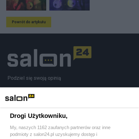
Powrót do artykułu
Podziel się swoją opinią
ZAŁÓŻ BLOG
Drogi Użytkowniku,
Polityka
My, naszych 1162 zaufanych partnerów oraz inne
podmioty z salon24.pl uzyskujemy dostęp i
Gospodarka