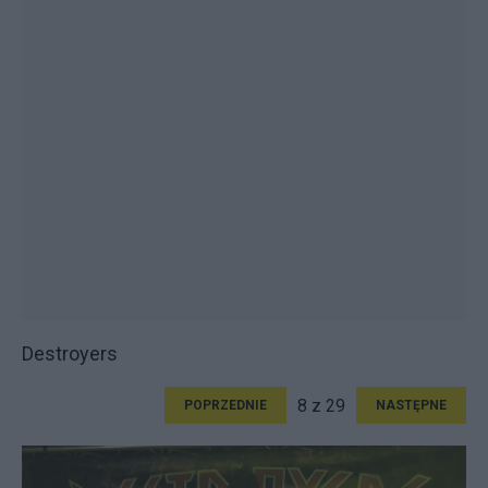
Destroyers
8 z 29
POPRZEDNIE
NASTĘPNE