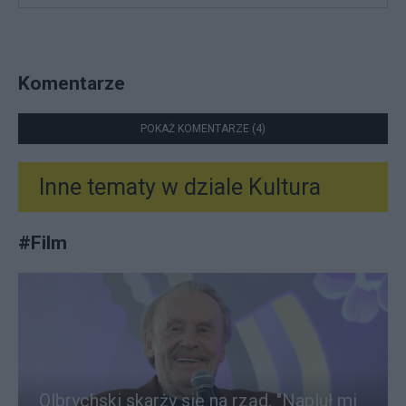
Komentarze
POKAŻ KOMENTARZE (4)
Inne tematy w dziale
Kultura
#
Film
Olbrychski skarży się na rząd. "Napluł mi