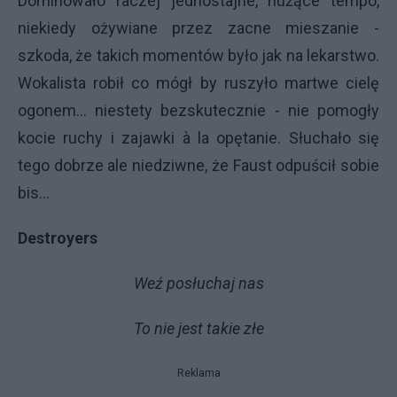
Dominowało raczej jednostajne, nużące tempo,
niekiedy ożywiane przez zacne mieszanie -
szkoda, że takich momentów było jak na lekarstwo.
Wokalista robił co mógł by ruszyło martwe cielę
ogonem... niestety bezskutecznie - nie pomogły
kocie ruchy i zajawki à la opętanie. Słuchało się
tego dobrze ale niedziwne, że Faust odpuścił sobie
bis...
Destroyers
Weź posłuchaj nas
To nie jest takie złe
Reklama