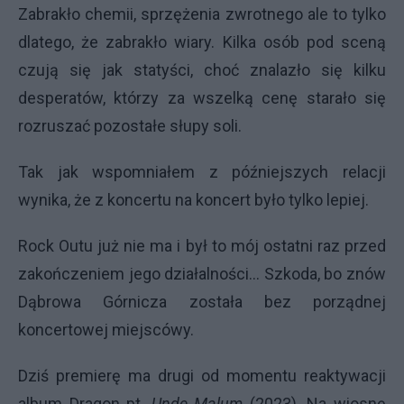
Zabrakło chemii, sprzężenia zwrotnego ale to tylko
dlatego, że zabrakło wiary. Kilka osób pod sceną
czują się jak statyści, choć znalazło się kilku
desperatów, którzy za wszelką cenę starało się
rozruszać pozostałe słupy soli.
Tak jak wspomniałem z późniejszych relacji
wynika, że z koncertu na koncert było tylko lepiej.
Rock Outu już nie ma i był to mój ostatni raz przed
zakończeniem jego działalności... Szkoda, bo znów
Dąbrowa Górnicza została bez porządnej
koncertowej miejscówy.
Dziś premierę ma drugi od momentu reaktywacji
album Dragon pt.
Unde Malum
(2023). Na wiosnę