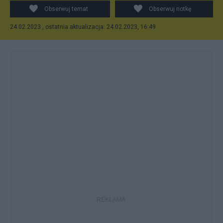
Obserwuj temat
Obserwuj notkę
24.02.2023 , ostatnia aktualizacja: 24.02.2023, 16:49