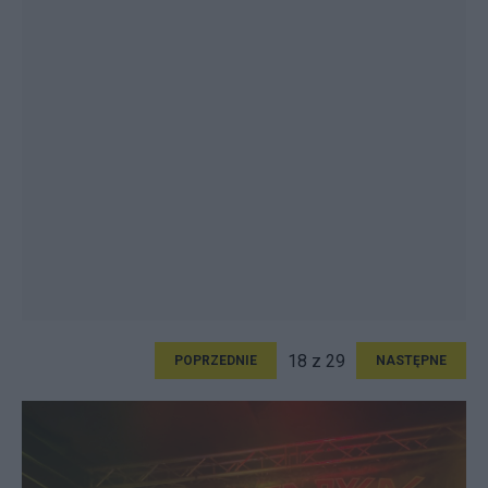
18 z 29
POPRZEDNIE
NASTĘPNE