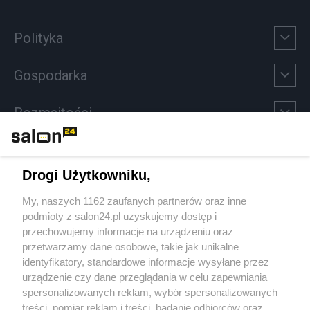
Polityka
Gospodarka
Rozmaitości
Technologie
Drogi Użytkowniku,
Sport
My, naszych 1162 zaufanych partnerów oraz inne
podmioty z salon24.pl uzyskujemy dostęp i
Społeczeństwo
przechowujemy informacje na urządzeniu oraz
przetwarzamy dane osobowe, takie jak unikalne
Kultura
identyfikatory, standardowe informacje wysyłane przez
urządzenie czy dane przeglądania w celu zapewniania
spersonalizowanych reklam, wybór spersonalizowanych
treści, pomiar reklam i treści, badanie odbiorców oraz