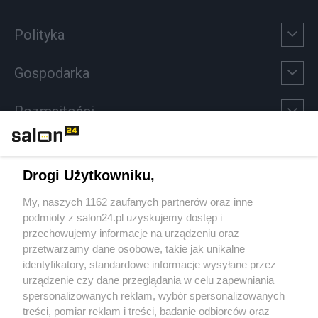
Polityka
Gospodarka
Rozmaitości
Technologie
Drogi Użytkowniku,
Sport
My, naszych 1162 zaufanych partnerów oraz inne
podmioty z salon24.pl uzyskujemy dostęp i
Społeczeństwo
przechowujemy informacje na urządzeniu oraz
przetwarzamy dane osobowe, takie jak unikalne
Kultura
identyfikatory, standardowe informacje wysyłane przez
urządzenie czy dane przeglądania w celu zapewniania
spersonalizowanych reklam, wybór spersonalizowanych
treści, pomiar reklam i treści, badanie odbiorców oraz