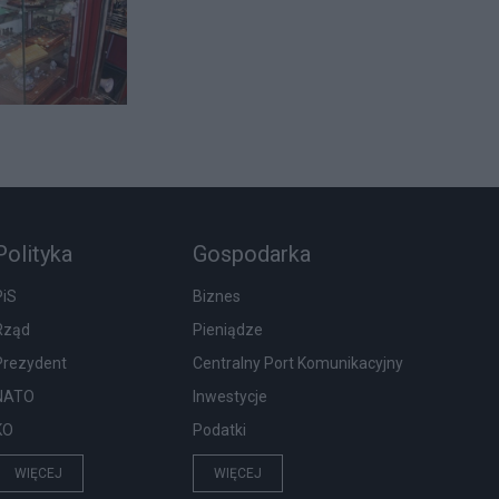
Polityka
Gospodarka
PiS
Biznes
Rząd
Pieniądze
Prezydent
Centralny Port Komunikacyjny
NATO
Inwestycje
KO
Podatki
WIĘCEJ
WIĘCEJ