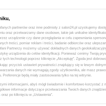
niku,
fanych partnerów oraz inne podmioty z salon24.pl uzyskujemy dost
niu oraz przetwarzamy dane osobowe, takie jak unikalne identyfikat
przez urządzenie czy dane przeglądania w celu zapewniania sperson
ych treści, pomiar reklam i treści, badanie odbiorców oraz ulepszan
fani Partnerzy możemy używać dokładnych danych geolokalizacyjn
tykę urządzenia do celów identyfikacji. Ponieważ cenimy Twoją pry
z tych technologii poprzez kliknięcie „Akceptuję”. Zgoda jest dobro
ikając przycisk ustawień prywatności znajdujący się w lewym dolny
etwarzania danych nie wymagają zgody użytkownika, ale masz prawo 
. Preferencje będą miały zastosowania tylko na tej witrynie.
szymi informacjami, abyś mógł świadomie i komfortowo korzystać z
gółowe informacje dotyczące przetwarzania Twoich danych znajdzi
s
oraz po kliknięciu w „Ustawienia”.
10 z 23
POPRZEDNIE
NASTĘPN