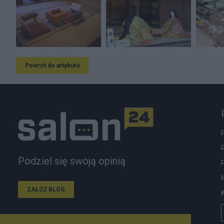
Powrót do artykułu
Podziel się swoją opinią
ZAŁÓŻ BLOG