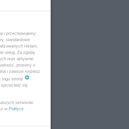
ęp i przechowujemy
ory, standardowe
alizowanych reklam,
ie usług. Za zgodą
ych oraz aktywnie
watność, prosimy o
wolna i zawsze możesz
m rogu strony
.
sprzeciwić się
 naszych serwisów
esz w
Polityce
E