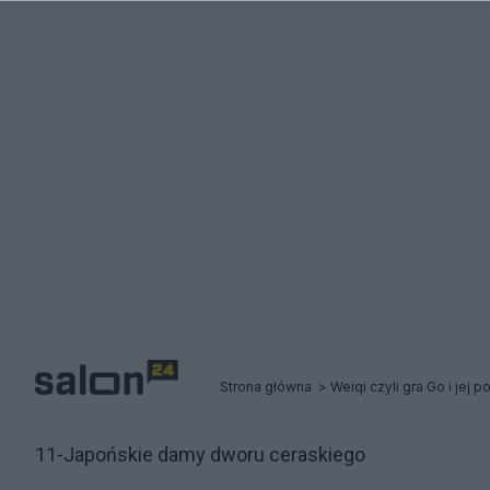
Strona główna
Weiqi czyli gra Go i jej 
11-Japońskie damy dworu ceraskiego