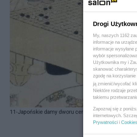
Drogi Użytkow
My, naszych 1162 zau
informacje na urządze
informacje wysyłane 
wybór spersonalizowan
Użytkownika my i Zau
skanować charakterys
zgodę na korzystanie 
ją zmienić/wycofać kl
Niektóre rodzaje prz
takiemu przetwarzaniu
Zapoznaj się z poniż
11-Japońskie damy dworu ceraskiego
internetowych. Szcze
Prywatności
i
Cookie