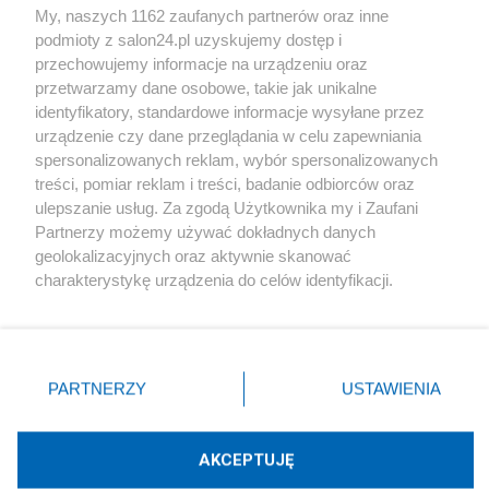
My, naszych 1162 zaufanych partnerów oraz inne
podmioty z salon24.pl uzyskujemy dostęp i
Społeczeństwo
przechowujemy informacje na urządzeniu oraz
przetwarzamy dane osobowe, takie jak unikalne
Kultura
identyfikatory, standardowe informacje wysyłane przez
urządzenie czy dane przeglądania w celu zapewniania
spersonalizowanych reklam, wybór spersonalizowanych
treści, pomiar reklam i treści, badanie odbiorców oraz
ulepszanie usług. Za zgodą Użytkownika my i Zaufani
X
Facebook
Instagram
Youtube
Partnerzy możemy używać dokładnych danych
geolokalizacyjnych oraz aktywnie skanować
charakterystykę urządzenia do celów identyfikacji.
Web Content Media sp. z o. o. © 2022
Ponieważ cenimy Twoją prywatność, prosimy o zgodę na
korzystanie z tych technologii poprzez kliknięcie
„Akceptuję”. Zgoda jest dobrowolna i zawsze możesz ją
Pomoc
O nas
Praca
Reklama
Kontakt
zmienić/wycofać klikając przycisk ustawień prywatności
PARTNERZY
USTAWIENIA
znajdujący się w lewym dolnym rogu strony
. Niektóre
rodzaje przetwarzania danych nie wymagają zgody
użytkownika, ale masz prawo sprzeciwić się takiemu
AKCEPTUJĘ
przetwarzaniu. Preferencje będą miały zastosowania tylko