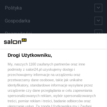
Polityka
Gospodarka
Rozmaitości
Technologie
Drogi Użytkowniku,
Sport
My, naszych 1160 zaufanych partnerów oraz inne
podmioty z salon24.pl uzyskujemy dostęp i
Społeczeństwo
przechowujemy informacje na urządzeniu oraz
przetwarzamy dane osobowe, takie jak unikalne
Kultura
identyfikatory, standardowe informacje wysyłane przez
urządzenie czy dane przeglądania w celu zapewniania
spersonalizowanych reklam, wybór spersonalizowanych
treści, pomiar reklam i treści, badanie odbiorców oraz
ulepszanie usług. Za zgodą Użytkownika my i Zaufani