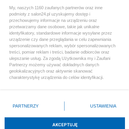
Sport
My, naszych 1160 zaufanych partnerów oraz inne
podmioty z salon24.pl uzyskujemy dostęp i
Społeczeństwo
przechowujemy informacje na urządzeniu oraz
przetwarzamy dane osobowe, takie jak unikalne
Kultura
identyfikatory, standardowe informacje wysyłane przez
urządzenie czy dane przeglądania w celu zapewniania
spersonalizowanych reklam, wybór spersonalizowanych
treści, pomiar reklam i treści, badanie odbiorców oraz
ulepszanie usług. Za zgodą Użytkownika my i Zaufani
X
Facebook
Instagram
Youtube
Partnerzy możemy używać dokładnych danych
geolokalizacyjnych oraz aktywnie skanować
charakterystykę urządzenia do celów identyfikacji.
Web Content Media sp. z o. o. © 2022
Ponieważ cenimy Twoją prywatność, prosimy o zgodę na
korzystanie z tych technologii poprzez kliknięcie
„Akceptuję”. Zgoda jest dobrowolna i zawsze możesz ją
Pomoc
O nas
Praca
Reklama
Kontakt
zmienić/wycofać klikając przycisk ustawień prywatności
PARTNERZY
USTAWIENIA
znajdujący się w lewym dolnym rogu strony
. Niektóre
rodzaje przetwarzania danych nie wymagają zgody
użytkownika, ale masz prawo sprzeciwić się takiemu
AKCEPTUJĘ
przetwarzaniu. Preferencje będą miały zastosowania tylko