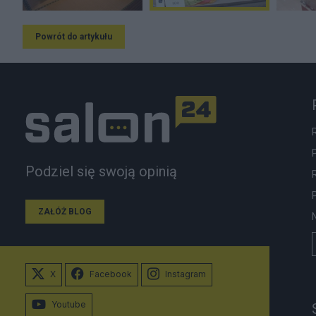
Powrót do artykułu
Podziel się swoją opinią
ZAŁÓŻ BLOG
X
Facebook
Instagram
Youtube