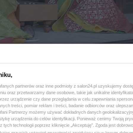
niku,
fanych partnerów oraz inne podmioty z salon24.pl uzyskujemy dost
niu oraz przetwarzamy dane osobowe, takie jak unikalne identyfikat
22 z 23
przez urządzenie czy dane przeglądania w celu zapewniania sperson
POPRZEDNIE
NASTĘPN
ych treści, pomiar reklam i treści, badanie odbiorców oraz ulepszan
fani Partnerzy możemy używać dokładnych danych geolokalizacyjn
tykę urządzenia do celów identyfikacji. Ponieważ cenimy Twoją pry
z tych technologii poprzez kliknięcie „Akceptuję”. Zgoda jest dobro
ikając przycisk ustawień prywatności znajdujący się w lewym dolny