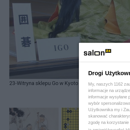
Drogi Użytkow
23-Witryna sklepu Go w Kyoto
My, naszych 1162 zau
informacje na urządze
informacje wysyłane 
wybór spersonalizowan
Użytkownika my i Zau
skanować charakterys
zgodę na korzystanie 
ją zmienić/wycofać kl