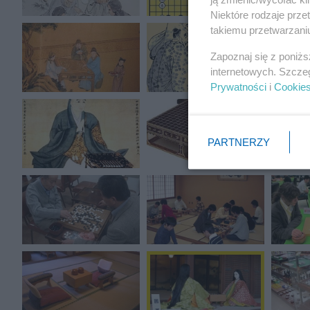
Niektóre rodzaje prz
takiemu przetwarzaniu
Zapoznaj się z poniż
internetowych. Szcze
Prywatności
i
Cookie
PARTNERZY