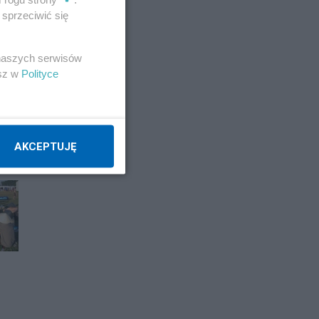
sprzeciwić się
 naszych serwisów
esz w
Polityce
AKCEPTUJĘ