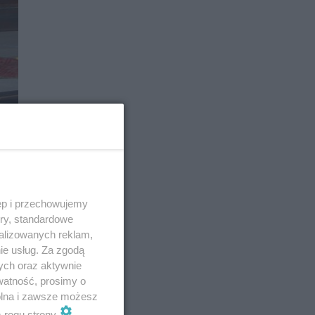
ęp i przechowujemy
ory, standardowe
alizowanych reklam,
E
ie usług. Za zgodą
ych oraz aktywnie
watność, prosimy o
wolna i zawsze możesz
m rogu strony
.