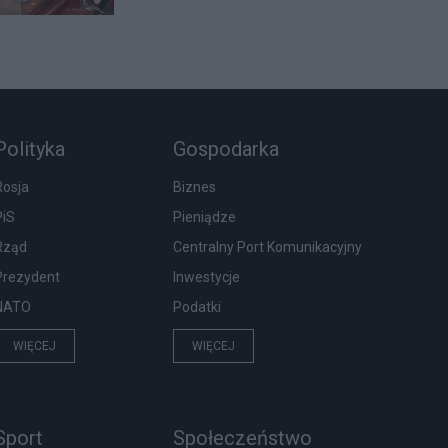
Polityka
Gospodarka
Rosja
Biznes
PiS
Pieniądze
Rząd
Centralny Port Komunikacyjny
Prezydent
Inwestycje
NATO
Podatki
WIĘCEJ
WIĘCEJ
Sport
Społeczeństwo