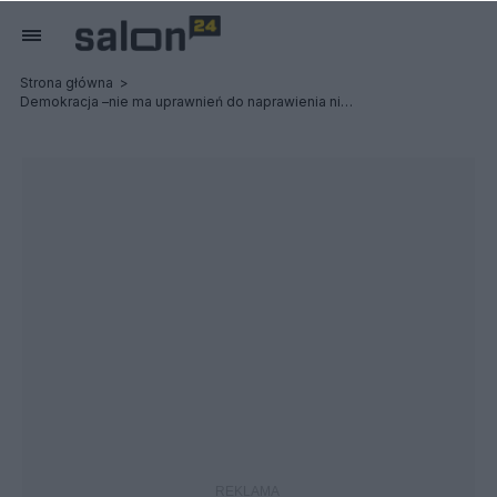
Strona główna
Demokracja –nie ma uprawnień do naprawienia niezawisłych zbrodni