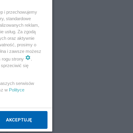
ęp i przechowujemy
ory, standardowe
alizowanych reklam,
ie usług. Za zgodą
ych oraz aktywnie
watność, prosimy o
wolna i zawsze możesz
m rogu strony
.
sprzeciwić się
 naszych serwisów
esz w
Polityce
E
AKCEPTUJĘ