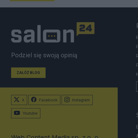
Podziel się swoją opinią
ZAŁÓŻ BLOG
X
Facebook
Instagram
Youtube
Web Content Media sp. z o. o.