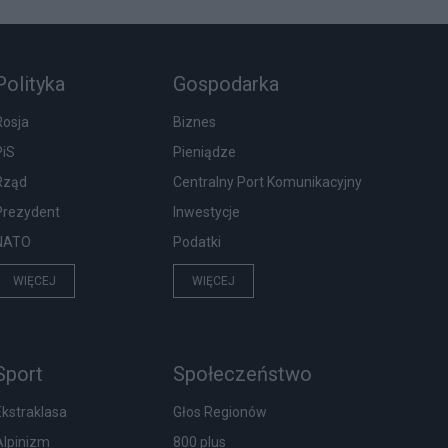
Polityka
Gospodarka
Rosja
Biznes
PiS
Pieniądze
Rząd
Centralny Port Komunikacyjny
Prezydent
Inwestycje
NATO
Podatki
WIĘCEJ
WIĘCEJ
Sport
Społeczeństwo
Ekstraklasa
Głos Regionów
Alpinizm
800 plus