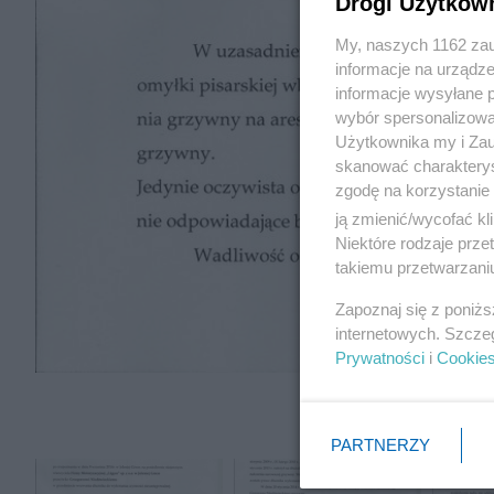
Drogi Użytkow
My, naszych 1162 zau
informacje na urządze
informacje wysyłane 
wybór spersonalizowan
Użytkownika my i Zau
skanować charakterys
zgodę na korzystanie 
ją zmienić/wycofać kl
Niektóre rodzaje prz
takiemu przetwarzaniu
Zapoznaj się z poniż
internetowych. Szcze
Prywatności
i
Cookie
PARTNERZY