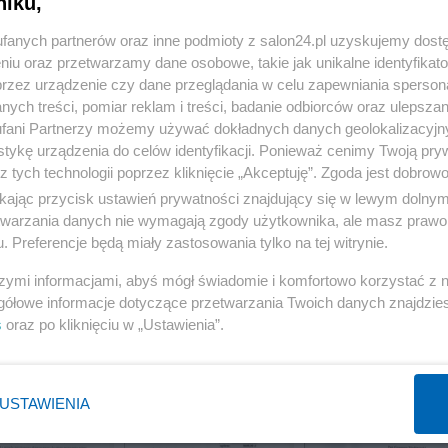
niku,
fanych partnerów oraz inne podmioty z salon24.pl uzyskujemy dost
niu oraz przetwarzamy dane osobowe, takie jak unikalne identyfikat
przez urządzenie czy dane przeglądania w celu zapewniania sperson
ych treści, pomiar reklam i treści, badanie odbiorców oraz ulepszan
fani Partnerzy możemy używać dokładnych danych geolokalizacyjn
tykę urządzenia do celów identyfikacji. Ponieważ cenimy Twoją pry
z tych technologii poprzez kliknięcie „Akceptuję”. Zgoda jest dobro
ikając przycisk ustawień prywatności znajdujący się w lewym dolny
etwarzania danych nie wymagają zgody użytkownika, ale masz prawo 
. Preferencje będą miały zastosowania tylko na tej witrynie.
szymi informacjami, abyś mógł świadomie i komfortowo korzystać z
gółowe informacje dotyczące przetwarzania Twoich danych znajdzi
s
oraz po kliknięciu w „Ustawienia”.
16 z 20
POPRZEDNIE
NASTĘPN
USTAWIENIA