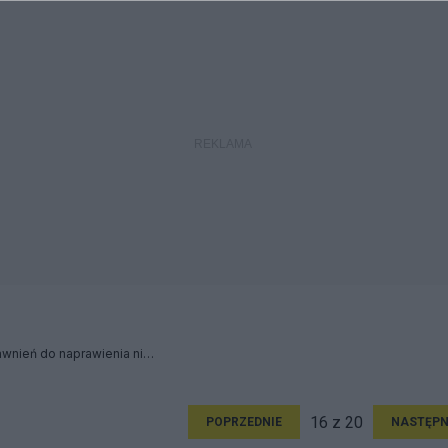
Demokracja –nie ma uprawnień do naprawienia niezawisłych zbrodni
16 z 20
POPRZEDNIE
NASTĘPN