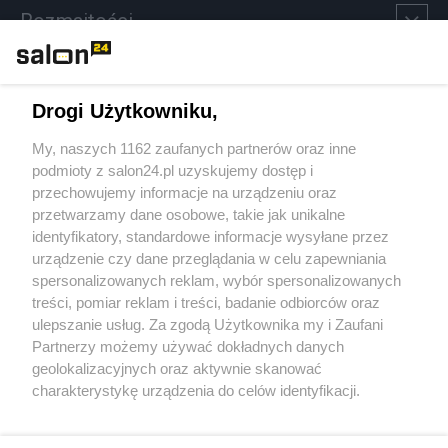
Rozmaitości
Technologie
Drogi Użytkowniku,
Sport
My, naszych 1162 zaufanych partnerów oraz inne
podmioty z salon24.pl uzyskujemy dostęp i
Społeczeństwo
przechowujemy informacje na urządzeniu oraz
przetwarzamy dane osobowe, takie jak unikalne
Kultura
identyfikatory, standardowe informacje wysyłane przez
urządzenie czy dane przeglądania w celu zapewniania
spersonalizowanych reklam, wybór spersonalizowanych
treści, pomiar reklam i treści, badanie odbiorców oraz
ulepszanie usług. Za zgodą Użytkownika my i Zaufani
X
Facebook
Instagram
Youtube
Partnerzy możemy używać dokładnych danych
geolokalizacyjnych oraz aktywnie skanować
charakterystykę urządzenia do celów identyfikacji.
Web Content Media sp. z o. o. © 2022
Ponieważ cenimy Twoją prywatność, prosimy o zgodę na
korzystanie z tych technologii poprzez kliknięcie