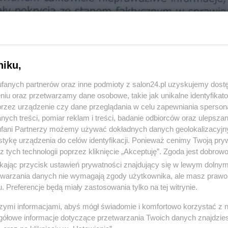
niku,
fanych partnerów oraz inne podmioty z salon24.pl uzyskujemy dost
niu oraz przetwarzamy dane osobowe, takie jak unikalne identyfikat
przez urządzenie czy dane przeglądania w celu zapewniania sperson
ych treści, pomiar reklam i treści, badanie odbiorców oraz ulepszan
fani Partnerzy możemy używać dokładnych danych geolokalizacyjn
tykę urządzenia do celów identyfikacji. Ponieważ cenimy Twoją pry
z tych technologii poprzez kliknięcie „Akceptuję”. Zgoda jest dobro
ikając przycisk ustawień prywatności znajdujący się w lewym dolny
etwarzania danych nie wymagają zgody użytkownika, ale masz prawo 
. Preferencje będą miały zastosowania tylko na tej witrynie.
szymi informacjami, abyś mógł świadomie i komfortowo korzystać z
gółowe informacje dotyczące przetwarzania Twoich danych znajdzi