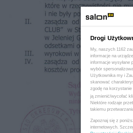
Drogi Użytkow
My, naszych 1162 zau
informacje na urządze
informacje wysyłane 
wybór spersonalizowan
Użytkownika my i Zau
skanować charakterys
zgodę na korzystanie 
ją zmienić/wycofać kl
Niektóre rodzaje prz
takiemu przetwarzaniu
Zapoznaj się z poniż
internetowych. Szcze