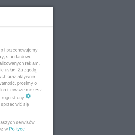
ęp i przechowujemy
ory, standardowe
alizowanych reklam,
ie usług. Za zgodą
ych oraz aktywnie
watność, prosimy o
wolna i zawsze możesz
m rogu strony
.
sprzeciwić się
 naszych serwisów
esz w
Polityce