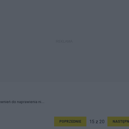
Demokracja –nie ma uprawnień do naprawienia niezawisłych zbrodni
15 z 20
POPRZEDNIE
NASTĘPN