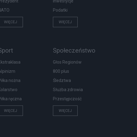
Prezydent
Inwestycje
NATO
Podatki
WIĘCEJ
WIĘCEJ
Sport
Społeczeństwo
Ekstraklasa
Głos Regionów
Alpinizm
800 plus
Piłka nożna
Śledztwa
Kolarstwo
Służba zdrowia
Piłka ręczna
Przestępczość
WIĘCEJ
WIĘCEJ