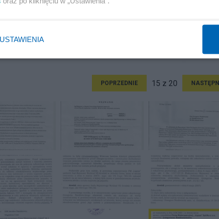
s
oraz po kliknięciu w „Ustawienia”.
USTAWIENIA
15 z 20
POPRZEDNIE
NASTĘPN