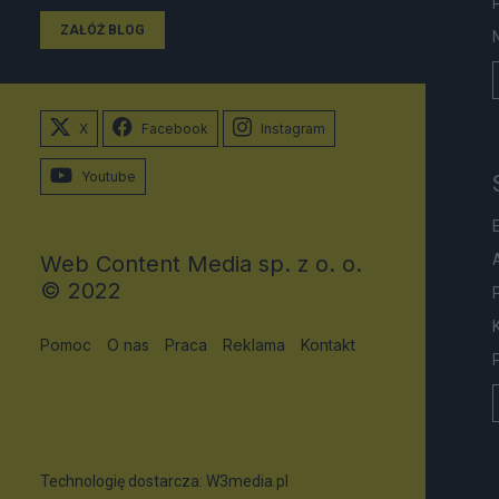
ZAŁÓŻ BLOG
X
Facebook
Instagram
Youtube
Web Content Media sp. z o. o.
© 2022
Pomoc
O nas
Praca
Reklama
Kontakt
Technologię dostarcza:
W3media.pl