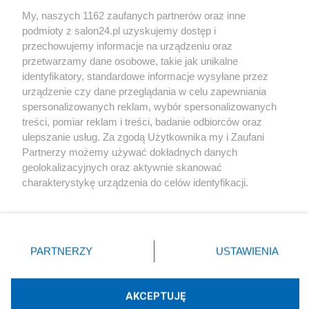
Sport
My, naszych 1162 zaufanych partnerów oraz inne
podmioty z salon24.pl uzyskujemy dostęp i
Społeczeństwo
przechowujemy informacje na urządzeniu oraz
przetwarzamy dane osobowe, takie jak unikalne
Kultura
identyfikatory, standardowe informacje wysyłane przez
urządzenie czy dane przeglądania w celu zapewniania
spersonalizowanych reklam, wybór spersonalizowanych
treści, pomiar reklam i treści, badanie odbiorców oraz
ulepszanie usług. Za zgodą Użytkownika my i Zaufani
X
Facebook
Instagram
Youtube
Partnerzy możemy używać dokładnych danych
geolokalizacyjnych oraz aktywnie skanować
charakterystykę urządzenia do celów identyfikacji.
Web Content Media sp. z o. o. © 2022
Ponieważ cenimy Twoją prywatność, prosimy o zgodę na
korzystanie z tych technologii poprzez kliknięcie
„Akceptuję”. Zgoda jest dobrowolna i zawsze możesz ją
Pomoc
O nas
Praca
Reklama
Kontakt
zmienić/wycofać klikając przycisk ustawień prywatności
PARTNERZY
USTAWIENIA
znajdujący się w lewym dolnym rogu strony
. Niektóre
rodzaje przetwarzania danych nie wymagają zgody
użytkownika, ale masz prawo sprzeciwić się takiemu
AKCEPTUJĘ
przetwarzaniu. Preferencje będą miały zastosowania tylko