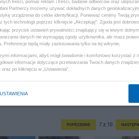
ych treści, pomiar reklam i treści, badanie odbiorców oraz ulepszan
fani Partnerzy możemy używać dokładnych danych geolokalizacyjn
tykę urządzenia do celów identyfikacji. Ponieważ cenimy Twoją pry
z tych technologii poprzez kliknięcie „Akceptuję”. Zgoda jest dobro
ikając przycisk ustawień prywatności znajdujący się w lewym dolny
etwarzania danych nie wymagają zgody użytkownika, ale masz prawo 
. Preferencje będą miały zastosowania tylko na tej witrynie.
szymi informacjami, abyś mógł świadomie i komfortowo korzystać z
gółowe informacje dotyczące przetwarzania Twoich danych znajdzi
s
oraz po kliknięciu w „Ustawienia”.
USTAWIENIA
7 z 10
POPRZEDNIE
NASTĘPN