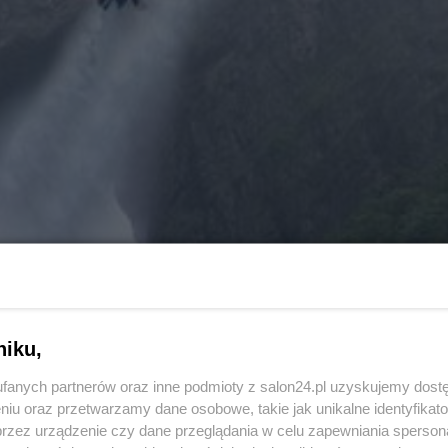
niku,
fanych partnerów oraz inne podmioty z salon24.pl uzyskujemy dost
niu oraz przetwarzamy dane osobowe, takie jak unikalne identyfikat
przez urządzenie czy dane przeglądania w celu zapewniania sperson