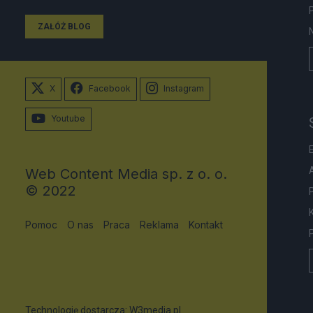
ZAŁÓŻ BLOG
X
Facebook
Instagram
Youtube
Web Content Media sp. z o. o.
© 2022
Pomoc
O nas
Praca
Reklama
Kontakt
Technologię dostarcza:
W3media.pl