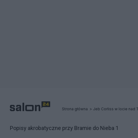
Strona główna
Jeb Corliss w locie nad
Popisy akrobatyczne przy Bramie do Nieba 1