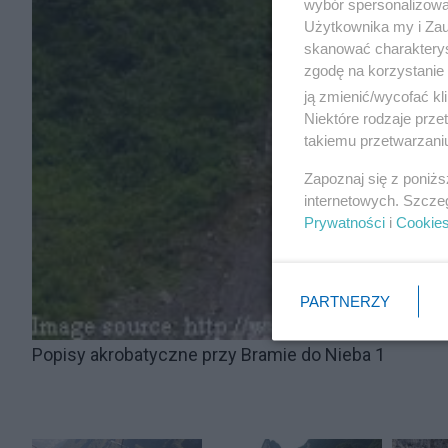
wybór spersonalizowan
Użytkownika my i Zau
skanować charakterys
zgodę na korzystanie 
ją zmienić/wycofać kl
Niektóre rodzaje prz
takiemu przetwarzaniu
Zapoznaj się z poniż
internetowych. Szcze
Prywatności
i
Cookie
PARTNERZY
Popisy akrobatyczne przy Bramie do Nieba 1