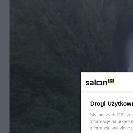
Drogi Użytkow
My, naszych 1162 zau
informacje na urządze
informacje wysyłane 