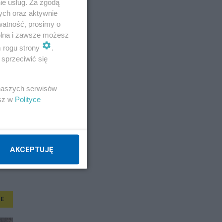
ie usług. Za zgodą
ych oraz aktywnie
watność, prosimy o
wolna i zawsze możesz
m rogu strony
.
sprzeciwić się
 naszych serwisów
esz w
Polityce
AKCEPTUJĘ
E