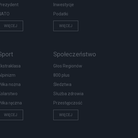
Prezydent
Inwestycje
NATO
Podatki
WIĘCEJ
WIĘCEJ
Sport
Społeczeństwo
Ekstraklasa
Głos Regionów
Alpinizm
800 plus
Piłka nożna
Śledztwa
Kolarstwo
Służba zdrowia
Piłka ręczna
Przestępczość
WIĘCEJ
WIĘCEJ