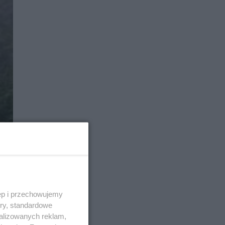
ęp i przechowujemy
ory, standardowe
alizowanych reklam,