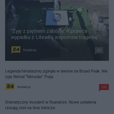
"Żyję z piętnem zabójcy". Sprawca
wypadku z Litewką wspomina tragedię
Redakcja
22
Legenda himalaizmu zginęła w lawinie na Broad Peak. Nie
żyje Nirmal "Nimsdai” Purja
Redakcja
132
Dramatyczny incydent w Ryanairze. Nowe ustalenia
rzucają cień na linie lotnicze