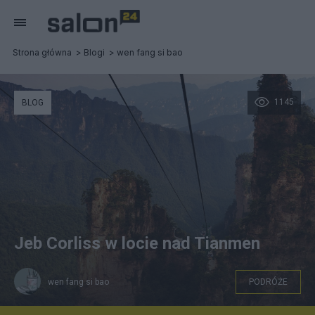
Strona główna
Blogi
wen fang si bao
1145
BLOG
Jeb Corliss w locie nad Tianmen
wen fang si bao
PODRÓŻE
Panorama Tianmen i kolejka górska