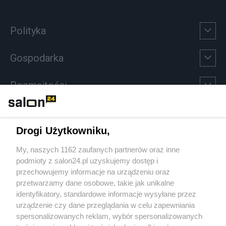
Polityka
Gospodarka
Rozmaitości
Technologie
Drogi Użytkowniku,
Sport
My, naszych 1162 zaufanych partnerów oraz inne
podmioty z salon24.pl uzyskujemy dostęp i
Społeczeństwo
przechowujemy informacje na urządzeniu oraz
przetwarzamy dane osobowe, takie jak unikalne
Kultura
identyfikatory, standardowe informacje wysyłane przez
urządzenie czy dane przeglądania w celu zapewniania
spersonalizowanych reklam, wybór spersonalizowanych