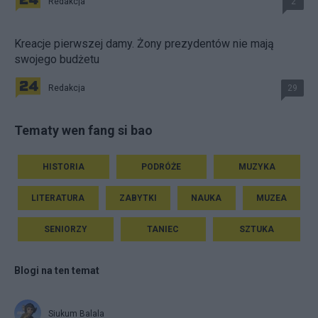
Redakcja
2
Kreacje pierwszej damy. Żony prezydentów nie mają
swojego budżetu
Redakcja
29
Tematy wen fang si bao
HISTORIA
PODRÓŻE
MUZYKA
LITERATURA
ZABYTKI
NAUKA
MUZEA
SENIORZY
TANIEC
SZTUKA
Blogi na ten temat
Siukum Balala