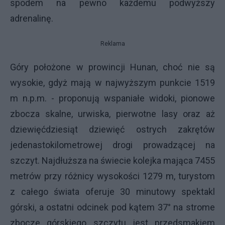
spodem na pewno każdemu podwyższy
adrenalinę.
Reklama
Góry położone w prowincji Hunan, choć nie są
wysokie, gdyż mają w najwyższym punkcie 1519
m n.p.m. - proponują wspaniałe widoki, pionowe
zbocza skalne, urwiska, pierwotne lasy oraz aż
dziewięćdziesiąt dziewięć ostrych zakrętów
jedenastokilometrowej drogi prowadzącej na
szczyt. Najdłuższa na świecie kolejka mająca 7455
metrów przy różnicy wysokości 1279 m, turystom
z całego świata oferuje 30 minutowy spektakl
górski, a ostatni odcinek pod kątem 37° na strome
zbocze górskiego szczytu jest przedsmakiem